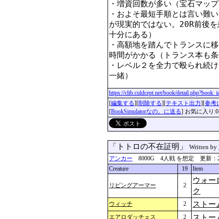
・増資回数が多い（宝石マップ
・およそ最短手順とは言い難い
が現実的ではない。20R前後
十分にある）

・高額地を踏んでトランスに移
時間がかかる（トランス本も条
・レベル２を全力で殴られ続け
一緒）
https://clib.culdcept.net/book/detail.php?book
[
編集する
][
削除する
][
テキスト出力
][
参考
[
BookSimulatorなの。に送る
] お気に入り:0
「トトロの不在証明」
Written by
アンカー
8000G 4人戦 を想定 更新：2024-0
Creature
19
Item
ウォー
リビングアーマー
2
ク
ストー
ウィッチ
2
ストー
エアロダッチェス
2