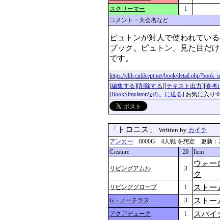
スクリーマー
1
コメント・大会名など
ピュトンが対人で使われている
ブック。ピュトン、見た目だけ
です。
https://clib.culdcept.net/book/detail.php?book
[
編集する
][
削除する
][
テキスト出力
][
参考
[
BookSimulatorなの。に送る
] お気に入り:0
「トロニス」
Written by
カイチ
アンカー
8000G 4人戦 を想定 更新：2024-0
Creature
20
Item
ウォー
リビングアムル
3
ク
ストー
リビンググローブ
1
ストー
G・ノーチラス
3
スパイ
アクアデューク
1