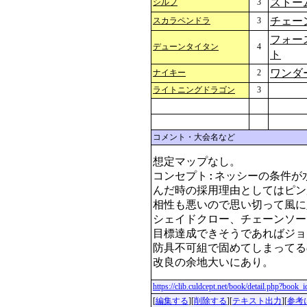
ストー
シルフ
3
チェー
スカラペンドラ
3
フォー
デューンタイタン
4
ト
ワンダ
ナイキー
2
ライトニングドラゴン
3
コメント・大会名など
想定マップなし。

コンセプト:ネッシーの条件が
んだ時の採用理由としてはピン
相性も悪いので思い切って風に
シェイドクロー、チェーンソー
目標達成できそうであればジョ
防具不可組で固めてしまってる
改良の余地大いにあり。
https://clib.culdcept.net/book/detail.php?book
[
編集する
][
削除する
][
テキスト出力
][
参考