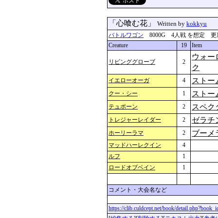
「心喰む花」
Written by
kokkyu
バトルワゴン
8000G 4人戦 を想定 更新：202
Creature
19
Item
ウォー
リビンググローブ
2
ク
ストー
イエローオーガ
4
ストー
クー・シー
1
スペク
テュポーン
2
ゼラチ
トレジャーレイダー
2
ブーメ
ホーリーラマ
2
マッドハーレクイン
4
ルフ
1
ロードオブベイン
1
コメント・大会名など
https://clib.culdcept.net/book/detail.php?book