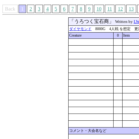
Back
1
2
3
4
5
6
7
8
9
10
11
12
13
「うろつく宝石商」
Written by
L
ダイヤモンド
8000G 4人戦 を想定 更新：202
Creature
0
Item
コメント・大会名など