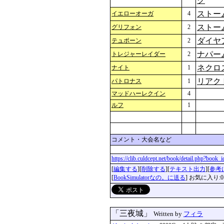
ク
ストー
イエローオーガ
4
ストー
グリフォン
2
ダイヤ
テュポーン
2
ナパー
トレジャーレイダー
2
ネクロ
ナイト
1
リアク
パトロナス
1
マッドハーレクイン
4
ルフ
1
コメント・大会名など
https://clib.culdcept.net/book/detail.php?book
[
編集する
][
削除する
][
テキスト出力
][
参考
[
BookSimulatorなの。に送る
] お気に入り:0
「三夜城」
Written by
フィラ