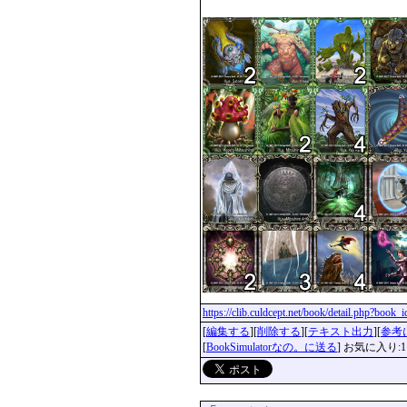
https://clib.culdcept.net/book/detail.php?book
[
編集する
][
削除する
][
テキスト出力
][
参考
[
BookSimulatorなの。に送る
] お気に入り:1