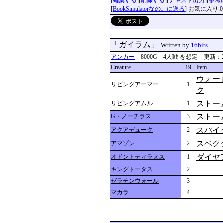
[
編集する
][
削除する
][
テキスト出力
][
参考
[
BookSimulatorなの。に送る
] お気に入り:0
「ガイラム」
Written by
16bits
アンカー
8000G 4人戦 を想定 更新：2024-0
Creature
19
Item
ウォー
リビングアーマー
1
ク
ストー
リビングアムル
1
ストー
G・ノーチラス
3
スパイ
アクアデューク
2
スペク
アマゾン
2
ダイヤ
オドントティラヌス
1
キングトータス
2
ゼラチンウォール
3
マカラ
4