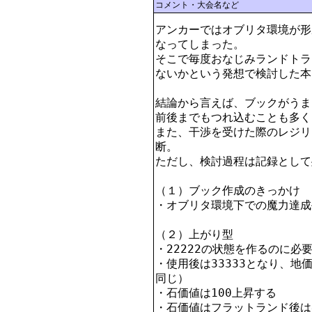
コメント・大会名など
アンカーではオブリタ環境が形
なってしまった。

そこで毎度おなじみランドトラ
ないかという発想で検討した本。
結論から言えば、ブックがうまく
前後までもつれ込むことも多く
また、干渉を受けた際のレジリ
断。

ただし、検討過程は記録として
（１）ブック作成のきっかけ

・オブリタ環境下での魔力達成
（２）上がり型

・22222の状態を作るのに必
・使用後は33333となり、地価2
同じ）

・石価値は100上昇する

・石価値はフラットランド後は