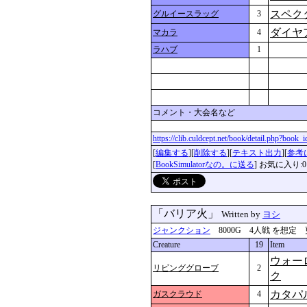
スペク
グルイースラッグ
3
ダイヤ
マカラ
4
ラハブ
1
コメント・大会名など
https://clib.culdcept.net/book/detail.php?book
[
編集する
][
削除する
][
テキスト出力
][
参考
[
BookSimulatorなの。に送る
] お気に入り:0
「バリア火」
Written by
ヨシ
ジャンクション
8000G 4人戦 を想定 更新：2
Creature
19
Item
ウォー
リビンググローブ
2
ク
カタパ
ガスクラウド
4