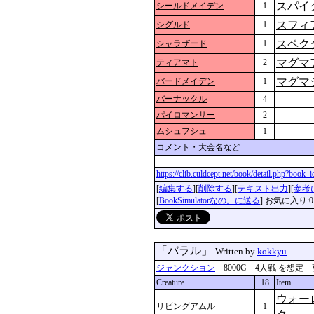
スパイ
シールドメイデン
1
スフィ
シグルド
1
スペク
シャラザード
1
マグマ
ティアマト
2
マグマ
バードメイデン
1
バーナックル
4
パイロマンサー
2
ムシュフシュ
1
コメント・大会名など
https://clib.culdcept.net/book/detail.php?book
[
編集する
][
削除する
][
テキスト出力
][
参考
[
BookSimulatorなの。に送る
] お気に入り:0
「バラル」
Written by
kokkyu
ジャンクション
8000G 4人戦 を想定 更新：2
Creature
18
Item
ウォー
リビングアムル
1