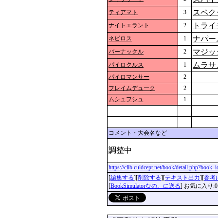
スペク
ティアマト
3
トライ
ナイトエラント
2
ナパー
ネビロス
1
マジッ
バーナックル
2
ムラサ
パイロクルス
1
パイロマンサー
2
フレイムデューク
2
ムシュフシュ
1
コメント・大会名など
調整中
https://clib.culdcept.net/book/detail.php?book
[
編集する
][
削除する
][
テキスト出力
][
参考
[
BookSimulatorなの。に送る
] お気に入り:0