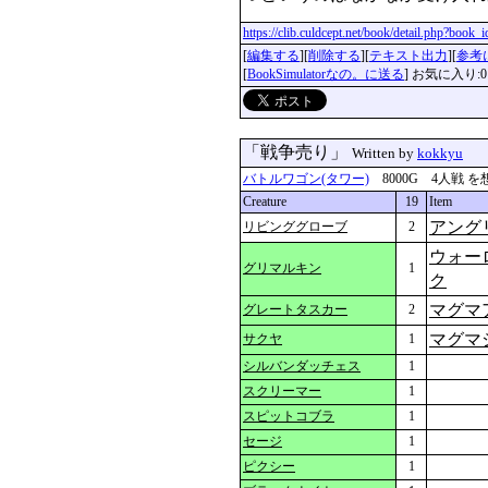
https://clib.culdcept.net/book/detail.php?book
[
編集する
][
削除する
][
テキスト出力
][
参考
[
BookSimulatorなの。に送る
] お気に入り:0
「戦争売り」
Written by
kokkyu
バトルワゴン(タワー)
8000G 4人戦 を想定 
Creature
19
Item
アング
リビンググローブ
2
ウォー
グリマルキン
1
ク
マグマ
グレートタスカー
2
マグマ
サクヤ
1
シルバンダッチェス
1
スクリーマー
1
スピットコブラ
1
セージ
1
ピクシー
1