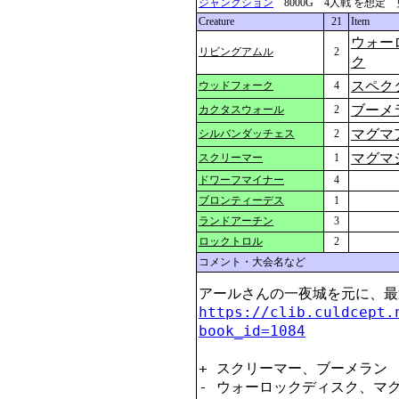
ジャンクション
8000G 4人戦 を想定 更新：2
Creature
21
Item
ウォー
リビングアムル
2
ク
スペク
ウッドフォーク
4
ブーメ
カクタスウォール
2
マグマ
シルバンダッチェス
2
マグマ
スクリーマー
1
ドワーフマイナー
4
ブロンティーデス
1
ランドアーチン
3
ロックトロル
2
コメント・大会名など
https://clib.culdcept.
book_id=1084
+ スクリーマー、ブーメラン

- ウォーロックディスク、マグ