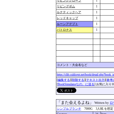
リビンググローブ
1
リビングボム
1
ルナティックヘア
1
レッドキャップ
1
ルーンアデプト
1
パトロナス
1
コメント・大会名など
https://clib.culdcept.net/book/detail.php?book
[
編集する
][
削除する
][
テキスト出力
][
参考
[
BookSimulatorなの。に送る
] お気に入り:0
「また会えるよね」
Written by
ロ
シンプルブランチ
7000G 3人戦 を想定 更新