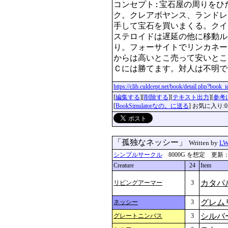
コンセプト:宝石屋の周りをひ
ク。クレアボヤンス、ランドレ
手して宝石を買いまくる。クイ
ステロイドは遅延の他に移動ル
り。フォーサイトでリンカネー
からは高いとこ売って安いとこ
Ｃには勝てます。対人は不明で
https://clib.culdcept.net/book/detail.php?book
[
編集する
][
削除する
][
テキスト出力
][
参考
[
BookSimulatorなの。に送る
] お気に入り:0
「孤独なネッシー」
Written by
L
シンプルサークル
8000G を想定 更新：2026
Creature
24
Item
カタパ
リビングアーマー
3
グレム
ネッシー
3
シルバ
グレートニンバス
3