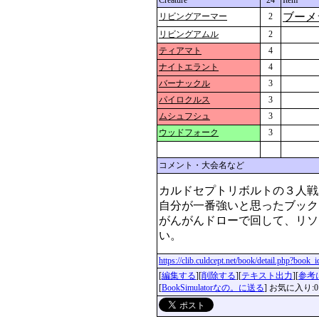
Creature
24
Item
ブーメ
リビングアーマー
2
リビングアムル
2
ティアマト
4
ナイトエラント
4
バーナックル
3
パイロクルス
3
ムシュフシュ
3
ウッドフォーク
3
コメント・大会名など
カルドセプトリボルトの３人戦
自分が一番強いと思ったブック
がんがんドローで回して、リソ
https://clib.culdcept.net/book/detail.php?book
[
編集する
][
削除する
][
テキスト出力
][
参考
[
BookSimulatorなの。に送る
] お気に入り:0