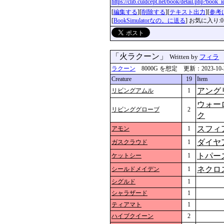
https://clib.culdcept.net/book/detail.php?book
[
編集する
][
削除する
][
テキスト出力
][
参考
[
BookSimulatorなの。に送る
] お気に入り:0
「火ラクーン」
Written by
フィラ
ラクーン
8000G を想定 更新：2023-10-23 
Creature
19
Item
アング
リビングアムル
1
ウォー
リビンググローブ
2
ク
スフィ
アモン
1
ダイヤ
ガスクラウド
1
トパー
ケットシー
1
ネクロ
シールドメイデン
1
シグルド
1
シャラザード
1
ティアマト
1
ハイブクイーン
2