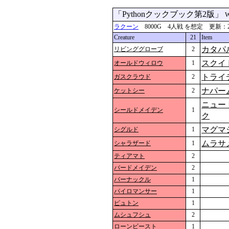
「Pythonクックブック第2版」
W
ラクーン
8000G 4人戦 を想定 更新：2024-0
Creature
21
Item
カタパ
リビンググローブ
2
スクイ
オールドウィロウ
1
トライ
ガスクラウド
2
ナパー
ケットシー
2
ニュー
シールドメイデン
1
ク
マグマ
シグルド
1
ムラサ
シャラザード
1
ティアマト
2
バードメイデン
2
バーナックル
1
パイロマンサー
1
ピュトン
1
ムシュフシュ
2
ローンビースト
1