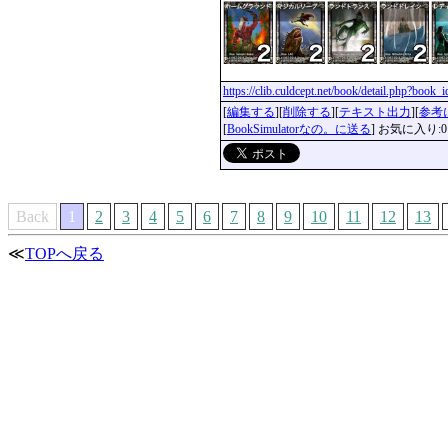
https://clib.culdcept.net/book/detail.php?book
[
編集する
][
削除する
][
テキスト出力
][
参考
[
BookSimulatorなの。に送る
] お気に入り:0
Back
1
2
3
4
5
6
7
8
9
10
11
12
13
≪
TOPへ戻る