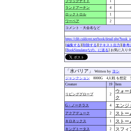
ブラックナイト
1
ランドアーチン
4
ロックトロル
1
ワーベア
2
コメント・大会名など
https://clib.culdcept.net/book/detail.php?book
[
編集する
][
削除する
][
テキスト出力
][
参考
[
BookSimulatorなの。に送る
] お気に入り:0
「水バリア」
Written by
ヨシ
ジャンクション
8000G 4人戦 を想定 更新：2
Creature
19
Item
ウォー
リビンググローブ
2
ク
エンジ
G・ノーチラス
4
ストー
アクアデューク
2
ストー
キロネックス
1
スフィ
キングトータス
2