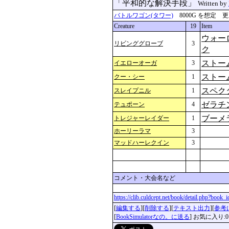
「平和的な解決手段」
Written by
バトルワゴン(タワー)
8000G を想定 更新：2
Creature
19
Item
ウォー
リビンググローブ
3
ク
ストー
イエローオーガ
3
ストー
クー・シー
1
スペク
スレイプニル
1
ゼラチ
テュポーン
4
ブーメ
トレジャーレイダー
1
ホーリーラマ
3
マッドハーレクイン
3
コメント・大会名など
https://clib.culdcept.net/book/detail.php?book
[
編集する
][
削除する
][
テキスト出力
][
参考
[
BookSimulatorなの。に送る
] お気に入り:0