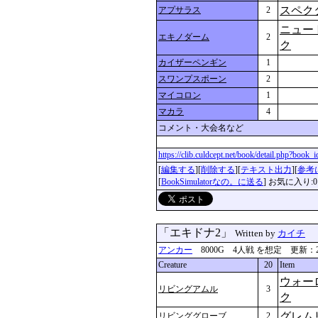
スペク
アプサラス
2
ニュー
エキノダーム
2
ク
カイザーペンギン
1
スワンプスポーン
2
マイコロン
1
マカラ
4
コメント・大会名など
https://clib.culdcept.net/book/detail.php?book
[
編集する
][
削除する
][
テキスト出力
][
参考
[
BookSimulatorなの。に送る
] お気に入り:0
「エキドナ2」
Written by
カイチ
アンカー
8000G 4人戦 を想定 更新：2024-0
Creature
20
Item
ウォー
リビングアムル
3
ク
グレム
リビンググローブ
2