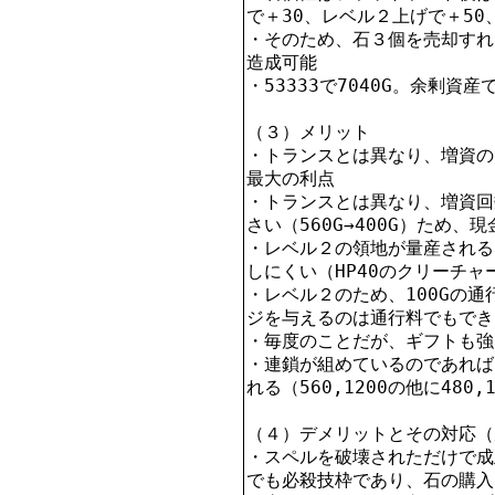
で＋30、レベル２上げで＋50、
・そのため、石３個を売却すれば
造成可能

・53333で7040G。余剰資産
（３）メリット

・トランスとは異なり、増資の
最大の利点

・トランスとは異なり、増資回
さい（560G→400G）ため、現
・レベル２の領地が量産される
しにくい（HP40のクリーチャ
・レベル２のため、100Gの
ジを与えるのは通行料でもでき
・毎度のことだが、ギフトも強
・連鎖が組めているのであれば
れる（560,1200の他に480,
（４）デメリットとその対応（
・スペルを破壊されただけで成
でも必殺技枠であり、石の購入