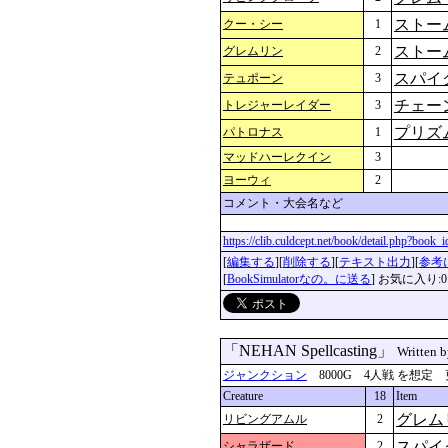
ストー
クー・シー
1
ストー
グレムリン
2
スパイ
テュポーン
3
チェー
トレジャーレイダー
3
プリズ
パトロナス
1
マッドハーレクイン
3
ヨーウィ
2
コメント・大会名など
https://clib.culdcept.net/book/detail.php?book
[
編集する
][
削除する
][
テキスト出力
][
参考
[
BookSimulatorなの。に送る
] お気に入り:0
「NEHAN Spellcasting」
Written 
ジャンクション
8000G 4人戦 を想定 更新：2
Creature
18
Item
グレム
リビングアムル
2
スパイ
シャラザード
2