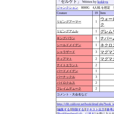
「セルケト」
Written by
kokkyu
ジャンクション
8000G 4人戦 を想定 更新：2
Creature
19
Item
ウォー
リビングアーマー
1
ク
グレム
リビングアムル
1
ナパー
キングバラン
1
ネクロ
シールドメイデン
1
マグマ
シャラザード
3
マグマ
ティアマト
2
ナイトエラント
2
バードメイデン
1
バーナックル
3
パイロクルス
2
フレイムデューク
2
コメント・大会名など
https://clib.culdcept.net/book/detail.php?book
[
編集する
][
削除する
][
テキスト出力
][
参考
[
BookSimulatorなの。に送る
] お気に入り:0