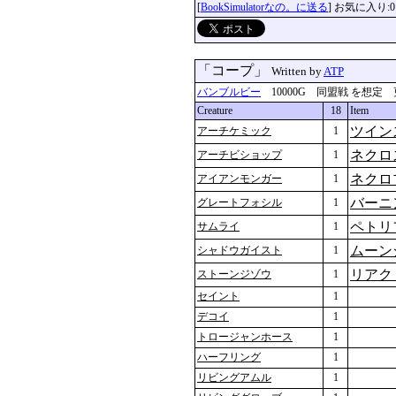
[
BookSimulatorなの。に送る
] お気に入り:0
「コープ」
Written by
ATP
バンブルビー
10000G 同盟戦 を想定 更新：2
Creature
18
Item
ツイン
アーチケミック
1
ネクロ
アーチビショップ
1
ネクロ
アイアンモンガー
1
バーニ
グレートフォシル
1
ペトリ
サムライ
1
ムーン
シャドウガイスト
1
リアク
ストーンジゾウ
1
セイント
1
デコイ
1
トロージャンホース
1
ハーフリング
1
リビングアムル
1