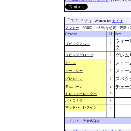
「エキドナ」
Written by
カイチ
アンカー
8000G 4人戦 を想定 更新：2024-0
Creature
21
Item
ウォー
リビングアムル
2
ク
グレム
リビンググローブ
2
ストー
キリン
2
ストー
クー・シー
2
スペク
グレムリン
2
チェー
テュポーン
2
トレジャーレイダー
3
パトロナス
3
マッドハーレクイン
3
コメント・大会名など