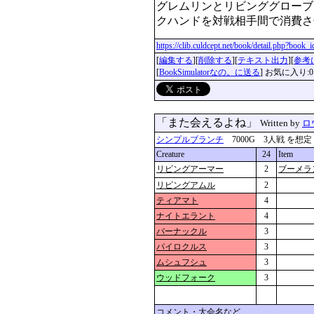
グレムリンとリビンググローブ
クハンドを対戦相手間で消費さ
https://clib.culdcept.net/book/detail.php?book
[
編集する
][
削除する
][
テキスト出力
][
参考
[
BookSimulatorなの。に送る
] お気に入り:0
「また会えるよね」
Written by
ロ
シンプルブランチ
7000G 3人戦 を想定 更新
Creature
24
Item
リビングアーマー
2
ブーメラ
リビングアムル
2
ティアマト
4
ナイトエラント
4
バーナックル
3
パイロクルス
3
ムシュフシュ
3
ウッドフォーク
3
コメント・大会名など