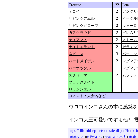
Creature
22
Item
デコイ
2
アングリ
リビングアムル
2
イーグル
リビンググローブ
2
ウォーロ
ガスクラウド
2
グレムリ
ティアマト
2
ストーム
ナイトエラント
2
ゼラチン
ネビロス
3
バーニン
バードメイデン
2
マグマア
バーナックル
1
マグマシ
スクリーマー
2
ムラサメ
ブラックナイト
1
ロックシェル
1
コメント・大会名など
ウロコインコさんの本に感銘を
インコ大王可愛いですよね! 
https://clib.culdcept.net/book/detail.php?book
[
編集する
][
削除する
][
テキスト出力
][
参考