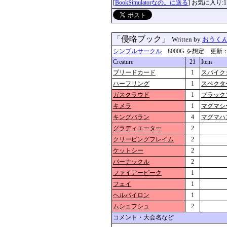
[
BookSimulatorなの。に送る
] お気に入り:1
「侵略ブック」
Written by
おうく
シンプルサークル
8000G を想定 更新：2026
Creature
21
Item
ブリードカード
1
スパイク
ハーフリング
1
スペクタ
ガスクラウド
1
プラック
キメラ
1
マグマシ
キングバラン
4
マグマハ
グラディエーター
2
クリーピングフレイム
2
ケットシー
2
バーナックル
2
ファイアービーク
1
フェイ
1
ヘルパイロン
1
ムシュフシュ
2
コメント・大会名など