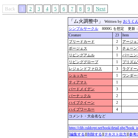
Back
1
2
3
4
5
6
7
8
9
Next
「ム火調整中」
Written by
おうく
シンプルサークル
8000G を想定 更新：2026
Creature
23
Item
ブリードカード
2
アージェ
ボージェス
3
チェーン
リビングアムル
1
バーニン
リビンググローブ
1
プリズム
レジェンドファロス
3
ラグドー
ショッカー
1
ワンダー
ティアマト
1
バードメイデン
3
バーナックル
2
ハイブクイーン
2
ハイブワーカー
4
コメント・大会名など
https://clib.culdcept.net/book/detail.php?book
[
編集する
][
削除する
][
テキスト出力
][
参考