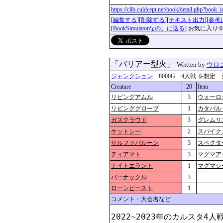
https://clib.culdcept.net/book/detail.php?book
[
編集する
][
削除する
][
テキスト出力
][
参考
[
BookSimulatorなの。に送る
] お気に入り:0
「バリアー型火」
Written by
ウロ
ジャンクション
8000G 4人戦 を想定 更新：2
Creature
20
Item
リビングアムル
3
ウォーロ
リビンググローブ
1
カタパル
ガスクラウド
3
グレムリ
ケットシー
2
スパイク
サルファバルーン
3
スペクタ
ティアマト
3
マグマア
ナイトエラント
1
マグマシ
バーナックル
3
ローンビースト
1
コメント・大会名など
2022~2023年のカルスタ4