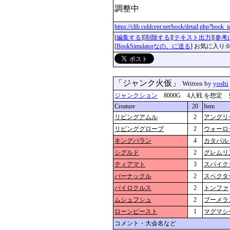
調整中
https://clib.culdcept.net/book/detail.php?book
[
編集する
][
削除する
][
テキスト出力
][
参考
[
BookSimulatorなの。に送る
] お気に入り:0
「ジャンク火仮」
Written by
yoshi
ジャンクション
8000G 4人戦 を想定 更新：2
Creature
20
Item
リビングアムル
2
アングリ
リビンググローブ
2
ウォーロ
キングバラン
4
カタパル
シグルド
2
グレムリ
ティアマト
3
スパイク
バーナックル
2
スペクタ
パイロクルス
2
トンファ
ムシュフシュ
2
ブーメラ
ローンビースト
1
マグマシ
コメント・大会名など