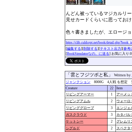
んどん被っているマジカルリー
見せカードくらいに思っておけ
https://clib.culdcept.net/book/detail.php?book
[
編集する
][
削除する
][
テキスト出力
][
参考
[
BookSimulatorなの。に送る
] お気に入り:0
「雲とフジツボと私」
Written by
ジャンクション
8000G 4人戦 を想定 更新：2
Creature
22
Item
リビングアーマー
1
アーメッ
リビングアムル
2
ウォーロ
リビンググローブ
3
エンジェ
ガスクラウド
3
カタパル
ケットシー
2
グレムリ
シグルド
2
スペクタ