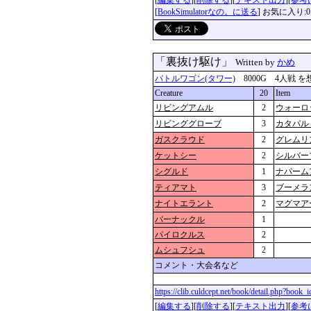
[
編集する
][
削除する
][
テキスト出力
][
参考
[
BookSimulatorなの。に送る
] お気に入り:0
「裏抜け駆け」
Written by
かめ
バトルワゴン(タワー)
8000G 4人戦 を想定 
Creature
20
Item
リビングアムル
2
ウォーロ
リビンググローブ
3
カタパル
ガスクラウド
2
グレムリ
ケットシー
2
シルバー
シグルド
1
ナパーム
ティアマト
3
ブーメラ
ナイトエラント
2
マグマア
バーナックル
1
パイロクルス
2
ムシュフシュ
2
コメント・大会名など
https://clib.culdcept.net/book/detail.php?book
[
編集する
][
削除する
][
テキスト出力
][
参考