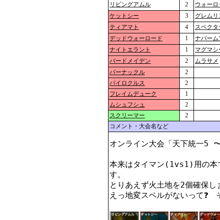
リビングアムル
2
ウォーロ
ケットシー
3
グレムリ
ティアマト
4
スペクタ
デッドウォーロード
1
ナパーム
ナイトエラント
1
マグマシ
バードメイデン
2
ムラサメ
バーナックル
2
パイロクルス
2
フレイムデューク
1
ムシュフシュ
2
スクリーマー
2
コメント・大会名など
オンライン大会「天下統一5 〜
本来はタイマン(1vs1)用の
す。

とりあえず火土地を2個確保しま
えっ地変スペルがないって❓　