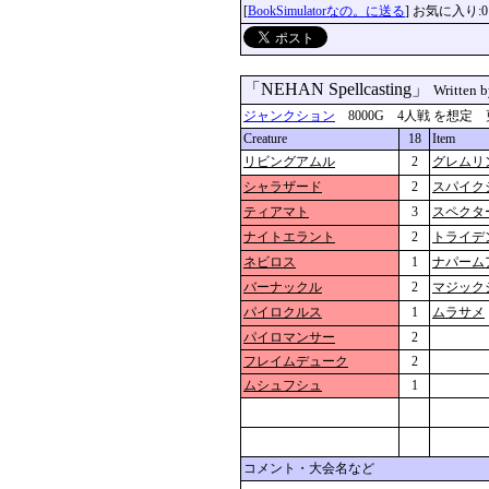
[
BookSimulatorなの。に送る
] お気に入り:0
「NEHAN Spellcasting」
Written 
ジャンクション
8000G 4人戦 を想定 更新：2
Creature
18
Item
リビングアムル
2
グレムリ
シャラザード
2
スパイク
ティアマト
3
スペクタ
ナイトエラント
2
トライデ
ネビロス
1
ナパーム
バーナックル
2
マジック
パイロクルス
1
ムラサメ
パイロマンサー
2
フレイムデューク
2
ムシュフシュ
1
コメント・大会名など