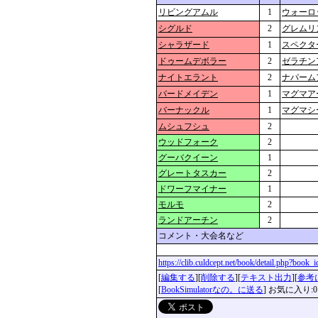
リビングアムル
1
ウォーロ
シグルド
2
グレムリ
シャラザード
1
スペクタ
ドゥームデボラー
2
ゼラチン
ナイトエラント
2
ナパーム
バードメイデン
1
マグマア
バーナックル
1
マグマシ
ムシュフシュ
2
ウッドフォーク
2
グーバクイーン
1
グレートタスカー
2
ドワーフマイナー
1
モルモ
2
ランドアーチン
2
コメント・大会名など
https://clib.culdcept.net/book/detail.php?book
[
編集する
][
削除する
][
テキスト出力
][
参考
[
BookSimulatorなの。に送る
] お気に入り:0