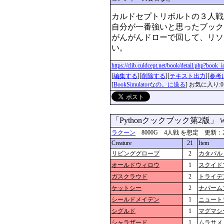
カルドセプトリボルトの３人戦
自分が一番強いと思ったブック
がんがんドローで回して、リソ
https://clib.culdcept.net/book/detail.php?book
[
編集する
][
削除する
][
テキスト出力
][
参考
[
BookSimulatorなの。に送る
] お気に入り:0
「Pythonクックブック第2版」
W
ラクーン
8000G 4人戦 を想定 更新：2024-0
Creature
21
Item
リビンググローブ
2
カタパル
オールドウィロウ
1
スクイド
ガスクラウド
2
トライデ
ケットシー
2
ナパーム
シールドメイデン
1
ニュート
シグルド
1
マグマシ
シャラザード
1
ムラサメ