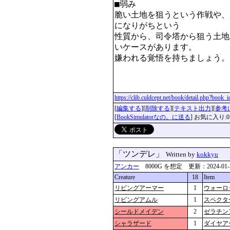
■弱み

脆い土地を狙うという作戦や、
になりがちという

性質から、司令塔から狙う土地
いケースがあります。

嫌われる覚悟を持ちましょう。

https://clib.culdcept.net/book/detail.php?book
[
編集する
][
削除する
][
テキスト出力
][
参考
[
BookSimulatorなの。に送る
] お気に入り:0
「ツンデレ」
Written by
kokkyu
アンカー
8000G を想定 更新：2024-01-11 
Creature
18
Item
リビングアーマー
1
ウォーロ
リビングアムル
1
スペクタ
シールドメイデン
2
ゼラチン
シャラザード
1
ダイヤア