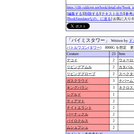
https://clib.culdcept.net/book/detail.php?book
[
編集する
][
削除する
][
テキスト出力
][
参考
[
BookSimulatorなの。に送る
] お気に入り:0
「バイミスタワー」
Written by
ド
バトルワゴン(タワー)
8000G を想定 更新：2
Creature
23
Item
デコイ
2
ウォーロ
リビングアムル
2
カタパル
リビンググローブ
2
スペクタ
ガスクラウド
3
ナパーム
キングバラン
3
ネクロス
シグルド
1
ティアマト
2
ナイトエラント
2
バーナックル
2
パイロクルス
2
ムシュフシュ
2