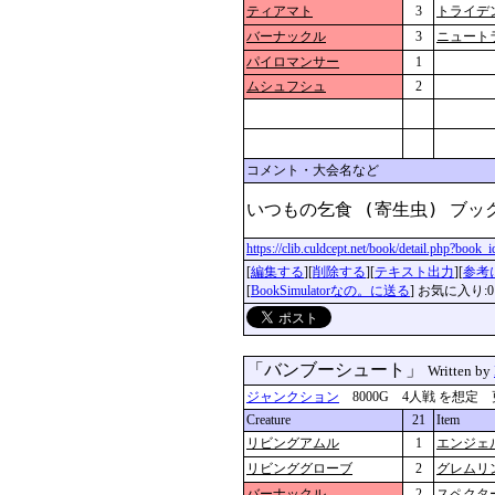
ティアマト
3
トライデ
バーナックル
3
ニュート
パイロマンサー
1
ムシュフシュ
2
コメント・大会名など
いつもの乞食 (寄生虫) ブッ
https://clib.culdcept.net/book/detail.php?book
[
編集する
][
削除する
][
テキスト出力
][
参考
[
BookSimulatorなの。に送る
] お気に入り:0
「バンブーシュート」
Written by
ジャンクション
8000G 4人戦 を想定 更新：2
Creature
21
Item
リビングアムル
1
エンジェ
リビンググローブ
2
グレムリ
バーナックル
2
スペクタ