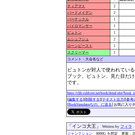
ティアマト
2
バードメイデン
2
バーナックル
1
パイロマンサー
1
ピュトン
1
ムシュフシュ
2
ローンビースト
1
スクリーマー
1
コメント・大会名など
ピュトンが対人で使われている
ブック。ピュトン、見た目だけ
です。
https://clib.culdcept.net/book/detail.php?book
[
編集する
][
削除する
][
テキスト出力
][
参考
[
BookSimulatorなの。に送る
] お気に入り:0
「インコ大王」
Written by
フィラ
ジャンクション
8000G を想定 更新：2024-0