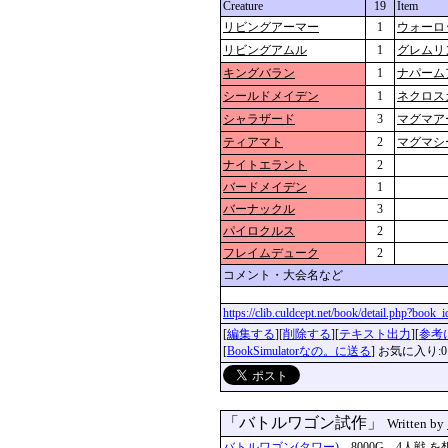
Creature
19
Item
リビングアーマー
1
ウォーロ
リビングアムル
1
グレムリ
キングバラン
1
ナパーム
シールドメイデン
1
ネクロス
シャラザード
3
マグマア
ティアマト
2
マグマシ
ナイトエラント
2
バードメイデン
1
バーナックル
3
パイロクルス
2
フレイムデューク
2
コメント・大会名など
https://clib.culdcept.net/book/detail.php?book
[
編集する
][
削除する
][
テキスト出力
][
参考
[
BookSimulatorなの。に送る
] お気に入り:0
「バトルワゴン試作」
Written by
バトルワゴン(タワー)
8000G 4人戦 を想定 