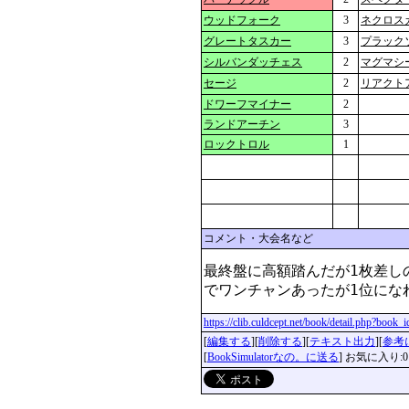
ウッドフォーク
3
ネクロス
グレートタスカー
3
プラック
シルバンダッチェス
2
マグマシ
セージ
2
リアクト
ドワーフマイナー
2
ランドアーチン
3
ロックトロル
1
コメント・大会名など
最終盤に高額踏んだが1枚差し
でワンチャンあったが1位にな
https://clib.culdcept.net/book/detail.php?book
[
編集する
][
削除する
][
テキスト出力
][
参考
[
BookSimulatorなの。に送る
] お気に入り:0