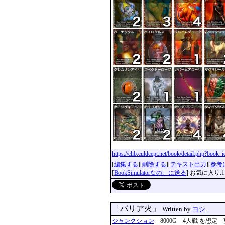
https://clib.culdcept.net/book/detail.php?book
[
編集する
][
削除する
][
テキスト出力
][
参考
[
BookSimulatorなの。に送る
] お気に入り:1
「バリア火」
Written by
ヨシ
ジャンクション
8000G 4人戦 を想定 更新：2