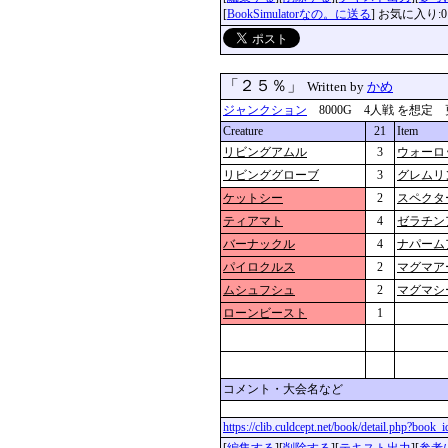
[
BookSimulatorなの。に送る
] お気に入り:0
「２５％」
Written by
かめ
ジャンクション
8000G 4人戦 を想定 更新：2
Creature
21
Item
リビングアムル
3
ウォーロ
リビンググローブ
3
グレムリ
ケットシー
2
スペクタ
ティアマト
4
ゼラチン
バーナックル
4
ナパーム
パイロクルス
2
マグマア
ムシュフシュ
2
マグマシ
ローンビースト
1
コメント・大会名など
https://clib.culdcept.net/book/detail.php?book