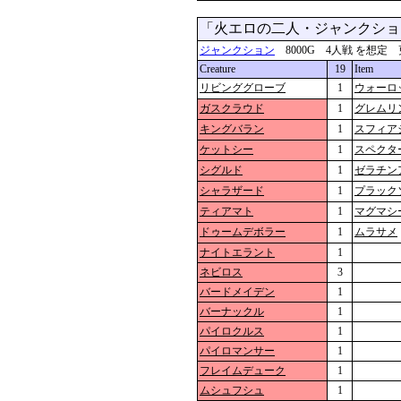
「火エロの二人・ジャンクシ
ジャンクション
8000G 4人戦 を想定 更新：2
Creature
19
Item
リビンググローブ
1
ウォーロ
ガスクラウド
1
グレムリ
キングバラン
1
スフィア
ケットシー
1
スペクタ
シグルド
1
ゼラチン
シャラザード
1
プラック
ティアマト
1
マグマシ
ドゥームデボラー
1
ムラサメ
ナイトエラント
1
ネビロス
3
バードメイデン
1
バーナックル
1
パイロクルス
1
パイロマンサー
1
フレイムデューク
1
ムシュフシュ
1