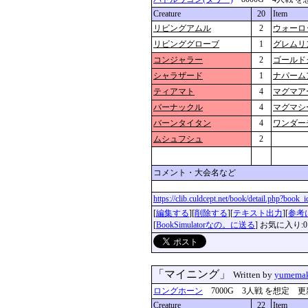
Creature
20
Item
リビングアムル
2
ウォーロ
リビンググローブ
1
グレムリ
コンジャラー
2
ゴールド
シャラザード
1
ナパーム
ティアマト
4
マグマア
バーナックル
4
マグマシ
バーンタイタン
4
ワンダー
ムシュフシュ
2
コメント・大会名など
https://clib.culdcept.net/book/detail.php?book
[
編集する
][
削除する
][
テキスト出力
][
参考
[
BookSimulatorなの。に送る
] お気に入り:0
「マイニング」
Written by
yumemak
ロングホーン
7000G 3人戦 を想定 更新：202
Creature
22
Item