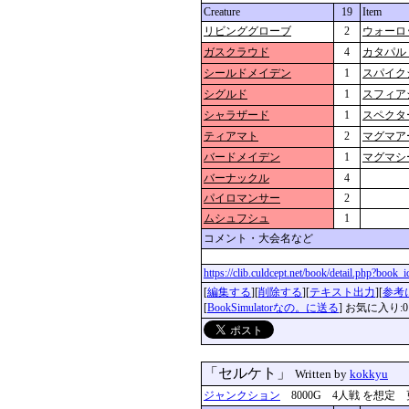
Creature
19
Item
リビンググローブ
2
ウォーロ
ガスクラウド
4
カタパル
シールドメイデン
1
スパイク
シグルド
1
スフィア
シャラザード
1
スペクタ
ティアマト
2
マグマア
バードメイデン
1
マグマシ
バーナックル
4
パイロマンサー
2
ムシュフシュ
1
コメント・大会名など
https://clib.culdcept.net/book/detail.php?book
[
編集する
][
削除する
][
テキスト出力
][
参考
[
BookSimulatorなの。に送る
] お気に入り:0
「セルケト」
Written by
kokkyu
ジャンクション
8000G 4人戦 を想定 更新：2