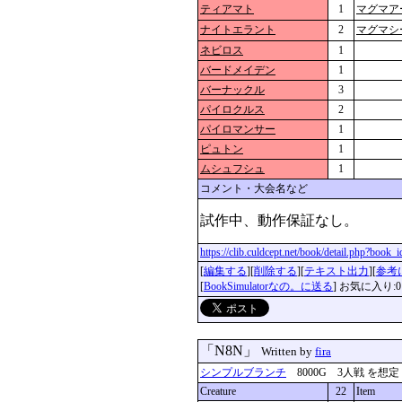
ティアマト
1
マグマア
ナイトエラント
2
マグマシ
ネビロス
1
バードメイデン
1
バーナックル
3
パイロクルス
2
パイロマンサー
1
ピュトン
1
ムシュフシュ
1
コメント・大会名など
試作中、動作保証なし。
https://clib.culdcept.net/book/detail.php?book
[
編集する
][
削除する
][
テキスト出力
][
参考
[
BookSimulatorなの。に送る
] お気に入り:0
「N8N」
Written by
fira
シンプルブランチ
8000G 3人戦 を想定 更新
Creature
22
Item