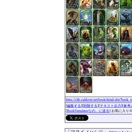
https://clib.culdcept.net/book/detail.php?book
[
編集する
][
削除する
][
テキスト出力
][
参考
[
BookSimulatorなの。に送る
] お気に入り:0
「マヨイノハシリ」