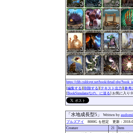
https://clib.culdcept.net/book/detail.php?book
[
編集する
][
削除する
][
テキスト出力
][
参考
[
BookSimulatorなの。に送る
] お気に入り:0
「水地成長型5」
Written by
audomi
ブルズアイ
8000G を想定 更新：2018-05-0
Creature
21
Item