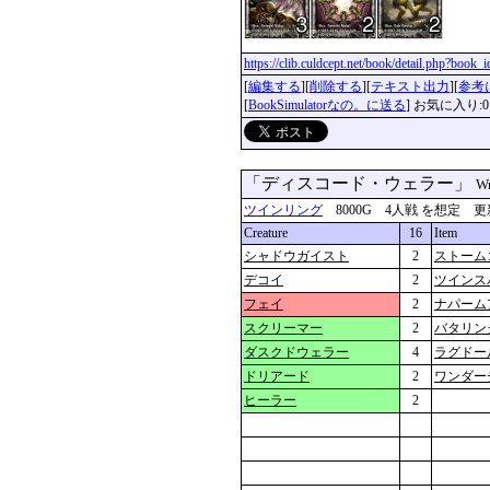
https://clib.culdcept.net/book/detail.php?book_
[
編集する
][
削除する
][
テキスト出力
][
参考
[
BookSimulatorなの。に送る
] お気に入り:0
「ディスコード・ウェラー」
Wr
ツインリング
8000G 4人戦 を想定 更新：201
Creature
16
Item
シャドウガイスト
2
ストーム
デコイ
2
ツインス
フェイ
2
ナパーム
スクリーマー
2
バタリン
ダスクドウェラー
4
ラグドー
ドリアード
2
ワンダー
ヒーラー
2