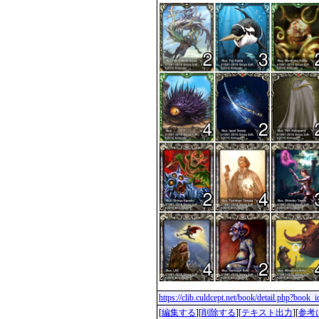
https://clib.culdcept.net/book/detail.php?book_
[
編集する
][
削除する
][
テキスト出力
][
参考