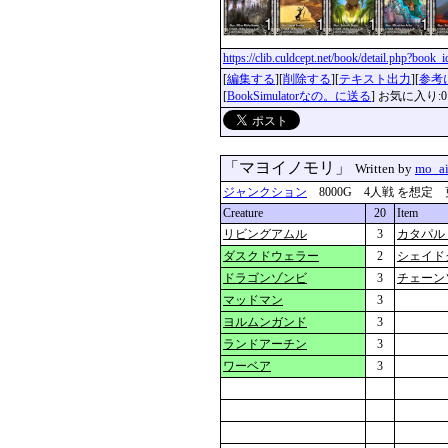
https://clib.culdcept.net/book/detail.php?book
[
編集する
][
削除する
][
テキスト出力
][
参考
[
BookSimulatorなの。に送る
] お気に入り:0
「マヨイノモリ」
Written by
mo_ai
ジャンクション
8000G 4人戦 を想定 更新：2
Creature
20
Item
リビングアムル
3
カタパル
ダスクドウェラー
2
シェイド
ドラゴンゾンビ
3
チェーン
マッドマン
3
ヨルムンガンド
3
ランドアーチン
3
ワーベア
3