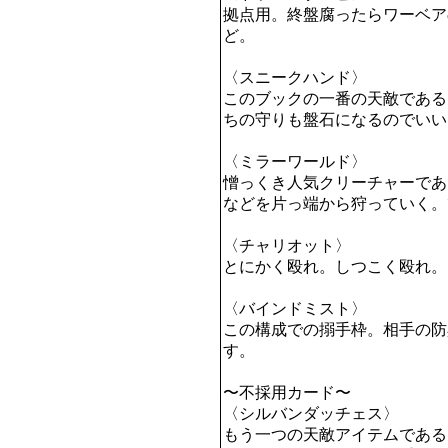
拠点用。終盤腐ったらワーベア
ど。

〈スニークハンド〉

このブックの一番の天敵である
ちの守りも盤石になるのでいい
〈ミラーワールド〉

憎っくき人気クリーチャーであ
などを片っ端から狩っていく。
〈チャリオット〉

とにかく殴れ。しつこく殴れ。

〈バインドミスト〉

この構成での搦手枠。相手の防
す。

〜不採用カード〜

〈シルバンダッチェス〉

もう一つの天敵アイテムである