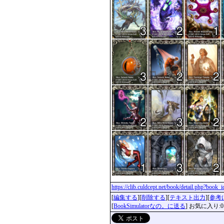
https://clib.culdcept.net/book/detail.php?book_
[
編集する
][
削除する
][
テキスト出力
][
参考
[
BookSimulatorなの。に送る
] お気に入り:0