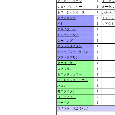
アーマードラゴン
1
イーグル
シェイプシフター
1
オーラス
トロージャンホース
1
シルバー
アクアリング
1
チェーン
イド
1
リアクト
エキノダーム
1
キングトータス
1
シーボンズ
1
スラッジタイタン
1
ディープシードラゴン
1
ブラッドプリン
2
スクリーマー
1
スクワリン
1
ダスクドウェラー
1
ハードロックドラゴン
1
バロン
1
モスタイタン
1
リチェノイド
2
ワーベア
1
コメント・大会名など