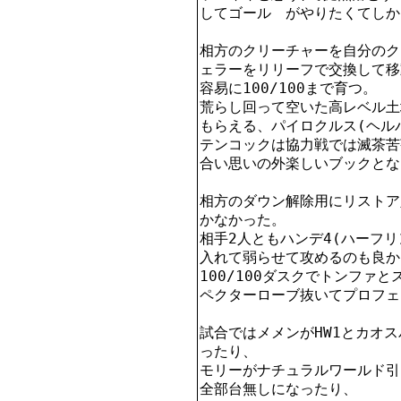
してゴール　がやりたくてしか
相方のクリーチャーを自分のク
ェラーをリリーフで交換して移
容易に100/100まで育つ。

荒らし回って空いた高レベル土
もらえる、パイロクルス(ヘル
テンコックは協力戦では滅茶苦
合い思いの外楽しいブックとな
相方のダウン解除用にリストア
かなかった。

相手2人ともハンデ4(ハーフ
入れて弱らせて攻めるのも良か
100/100ダスクでトンファ
ペクターローブ抜いてプロフェ
試合ではメメンがHW1とカオ
ったり、

モリーがナチュラルワールド引
全部台無しになったり、
