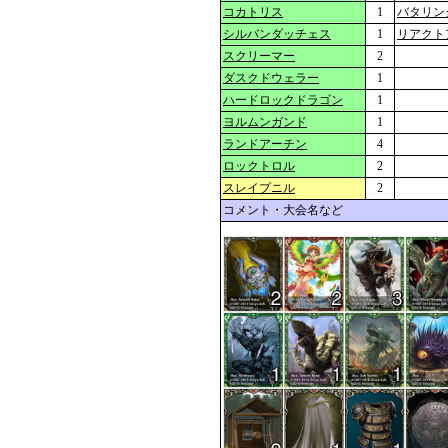
コカトリス
1
バタリン
シルバンダッチェス
1
リアクト
スクリーマー
2
ダスクドウェラー
1
ハードロックドラゴン
1
ヨルムンガンド
1
ランドアーチン
4
ロックトロル
2
スレイプニル
2
コメント・大会名など