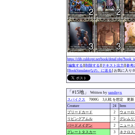
https://clib.culdcept.net/book/detail.php?book_
[
編集する
][
削除する
][
テキスト出力
][
参考
[
BookSimulatorなの。に送る
] お気に入り:0
「#15地」
Written by
sandnyx
スパイクス
7000G 3人戦 を想定 更新：2017
Creature
24
Item
ブリードカード
2
ウォーロ
リビングアムル
2
グレムリ
バードメイデン
2
ニュート
グレートタスカー
3
ネクロス