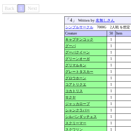
Back
1
Next
「4」
Written by
名無しさん
シンプルサークル
7000G 2人戦 を想定 更新
Creature
50
Item
キャプテンコック
1
グーバ
1
グーバクイーン
1
グリーンオーガ
1
グリマルキン
1
グレートタスカー
1
グロウホーン
1
コアトリクエ
1
コカトリス
1
サクヤ
1
ジャッカロープ
1
シャンクラバー
1
シルバンダッチェス
1
スクリーマー
1
スクワリン
1