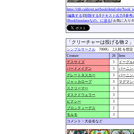
https://clib.culdcept.net/book/detail.php?book_
[
編集する
][
削除する
][
テキスト出力
][
参考
[
BookSimulatorなの。に送る
] お気に入り:0
「クリーチャーは投げる物２
シンプルサークル
7000G 2人戦 を想定 更新
Creature
26
Item
デスサイズ
3
イーグル
バードメイデン
3
バーニン
グレートタスカー
3
バーニン
ジャッカロープ
3
マグマシ
スクリーマー
3
ダスクドウェラー
3
ピクシー
3
ブロンティーデス
2
モルモ
3
コメント・大会名など