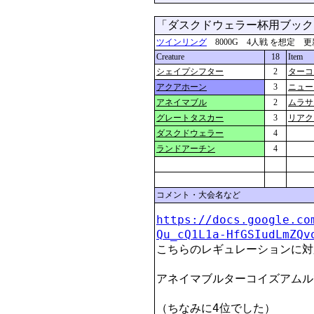
「ダスクドウェラー杯用ブッ
ツインリング
8000G 4人戦 を想定 更新：201
Creature
18
Item
シェイプシフター
2
ターコ
アクアホーン
3
ニュー
アネイマブル
2
ムラサ
グレートタスカー
3
リアク
ダスクドウェラー
4
ランドアーチン
4
コメント・大会名など
https://docs.google.co
Qu_cQ1L1a-HfGSIudLmZQv
こちらのレギュレーションに対
アネイマブルターコイズアムル
（ちなみに4位でした） 