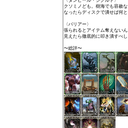
〈ダンピール・シグルド〉

クソミノども。樹海でも容赦な
なったらディスクで潰せば何と
〈バリアー〉

張られるとアイテム奪えないん
見えたら徹底的に叩き潰すべし
〜総評〜
