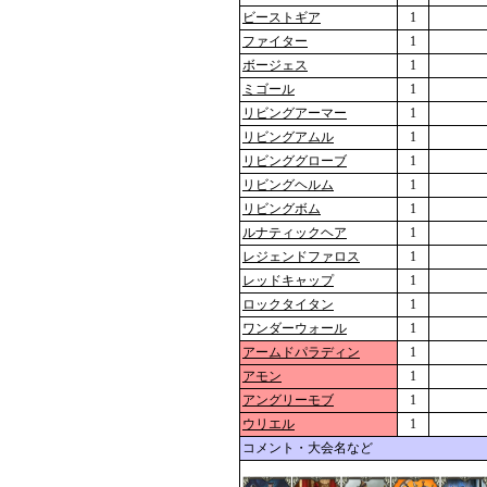
ビーストギア
1
ファイター
1
ボージェス
1
ミゴール
1
リビングアーマー
1
リビングアムル
1
リビンググローブ
1
リビングヘルム
1
リビングボム
1
ルナティックヘア
1
レジェンドファロス
1
レッドキャップ
1
ロックタイタン
1
ワンダーウォール
1
アームドパラディン
1
アモン
1
アングリーモブ
1
ウリエル
1
コメント・大会名など