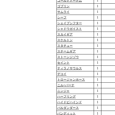
ゴールドトーテム
1
ゴブリン
1
サムライ
1
シーフ
1
シェイプシフター
1
シャドウガイスト
1
スカイギア
1
スケルトン
1
スタチュー
1
スチームギア
1
ストーンジゾウ
1
セイント
1
ティラノサウルス
1
デコイ
1
トロージャンホース
1
ニル=バーナ
1
ニンジャ
1
ハーフリング
1
ハイドビハインド
1
バルダンダース
1
バンディット
1