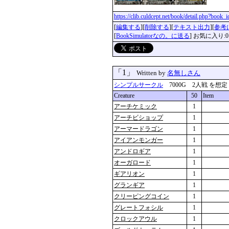
https://clib.culdcept.net/book/detail.php?book
[
編集する
][
削除する
][
テキスト出力
][
参考
[
BookSimulatorなの。に送る
] お気に入り:0
「1」
Written by
名無しさん
シンプルサークル
7000G 2人戦 を想定 更新
Creature
50
Item
アーチケミック
1
アーチビショップ
1
アーマードラゴン
1
アイアンモンガー
1
アンドロギア
1
オーガロード
1
ギアリオン
1
グランギア
1
クリーピングコイン
1
グレートフォシル
1
クロックアウル
1