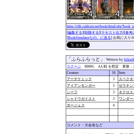
https://clib.culdcept.net/book/detail.php?book
[
編集する
][
削除する
][
テキスト出力
][
参考
[
BookSimulatorなの。に送る
] お気に入り:0
「ふらふらっと」
Written by
kikai
ラクーン
8000G 4人戦 を想定 更新：2019-0
Creature
16
Item
アーチケミック
3
スペクタ
アイアンモンガー
3
ゼラチン
シーフ
3
ネクロス
シャドウガイスト
3
ワンダー
ボージェス
4
コメント・大会名など