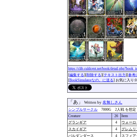
https://clib.culdcept.net/book/detail.php?book
[
編集する
][
削除する
][
テキスト出力
][
参考
[
BookSimulatorなの。に送る
] お気に入り:0
「あ」
Written by
名無しさん
シンプルサークル
7000G 2人戦 を想定 更新
Creature
26
Item
グランギア
4
ウォーロ
スカイギア
4
グレムリ
バルダンダース
4
スフィア