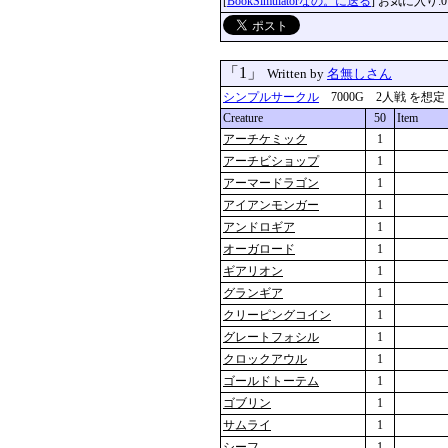
[
BookSimulatorなの。に送る
] お気に入り:0
「1」
Written by
名無しさん
シンプルサークル
7000G 2人戦 を想定 更新
Creature
50
Item
アーチケミック
1
アーチビショップ
1
アーマードラゴン
1
アイアンモンガー
1
アンドロギア
1
オーガロード
1
ギアリオン
1
グランギア
1
クリーピングコイン
1
グレートフォシル
1
クロックアウル
1
ゴールドトーテム
1
ゴブリン
1
サムライ
1
シーフ
1