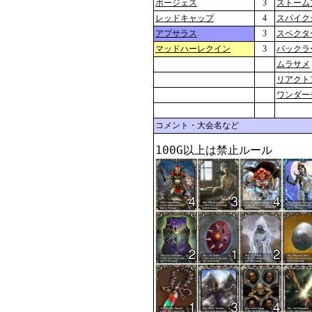
ボージェス
3
ストーム
レッドキャップ
4
スパイク
アプサラス
3
スペクタ
マッドハーレクイン
3
バックラ
ムラサメ
リアクト
ワンダー
コメント・大会名など
100G以上は禁止ルール 