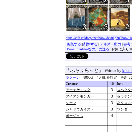
https://clib.culdcept.net/book/detail.php?book
[
編集する
][
削除する
][
テキスト出力
][
参考
[
BookSimulatorなの。に送る
] お気に入り:0
「ふらふらっと」
Written by
kikai
ラクーン
8000G 4人戦 を想定 更新：2019-0
Creature
16
Item
アーチケミック
3
スペクタ
アイアンモンガー
3
ゼラチン
シーフ
3
ネクロス
シャドウガイスト
3
ワンダー
ボージェス
4