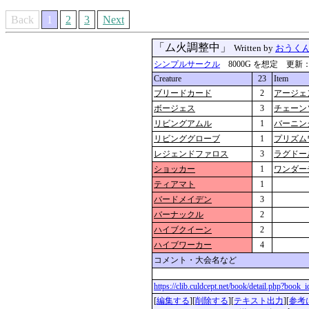
Back
1
2
3
Next
「ム火調整中」
Written by
おうく
シンプルサークル
8000G を想定 更新：2026
Creature
23
Item
ブリードカード
2
アージェ
ボージェス
3
チェーン
リビングアムル
1
バーニン
リビンググローブ
1
プリズム
レジェンドファロス
3
ラグドー
ショッカー
1
ワンダー
ティアマト
1
バードメイデン
3
バーナックル
2
ハイブクイーン
2
ハイブワーカー
4
コメント・大会名など
https://clib.culdcept.net/book/detail.php?book
[
編集する
][
削除する
][
テキスト出力
][
参考