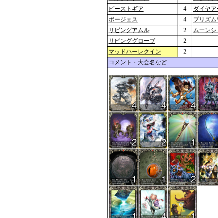
ビーストギア
4
ダイヤア
ボージェス
4
プリズム
リビングアムル
2
ムーンシ
リビンググローブ
2
マッドハーレクイン
2
コメント・大会名など