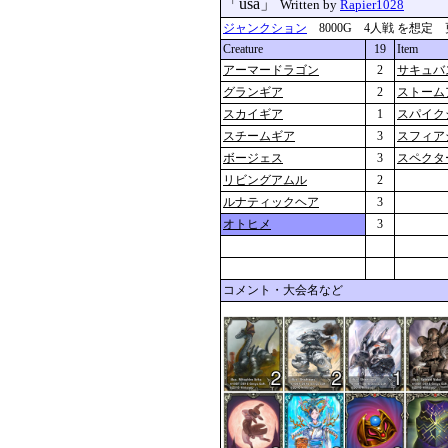
「usa」
Written by
Rapier1028
ジャンクション
8000G 4人戦 を想定 更新：2
Creature
19
Item
アーマードラゴン
2
サキュバ
グランギア
2
ストーム
スカイギア
1
スパイク
スチームギア
3
スフィア
ボージェス
3
スペクタ
リビングアムル
2
ルナティックヘア
3
オトヒメ
3
コメント・大会名など