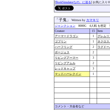
[
BookSimulatorなの。に送る
] お気に入り:0
「子鬼」
Written by
カマキリ
ジャンクション
8000G 4人戦 を想定 更新：2
Creature
15
Item
アーマードラゴン
1
グレムリ
ゴブリン
1
ネクロス
ハーフリング
2
ラグドー
ボージェス
2
リビングアーマー
3
リビングアムル
2
レッドキャップ
3
マッドハーレクイン
1
コメント・大会名など