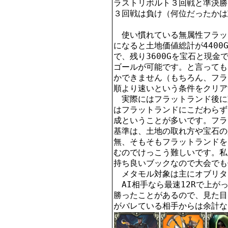
ラストリボルト３回戦と準決勝
３回戦は負け（何位だったかは
　使い慣れている無属性フラッ
になると土地価値総計が4400
で、残り3600Gを宝石と現
ゴールが可能です。と言っても
かできません（もちろん、フラ
順より速いという条件をクリア
　実際にはフラットランド後に
はフラットランドにこだわらず
成ということが多いです。フラ
基準は、土地の取れ方や宝石の
無、そもそもフラットランドを
むのでけっこう難しいです。私
持ち良いブックなので大会でも
　メタモル対象は主にオブリタ
　AI相手なら最速12Rで上が
勝ったことがあるので、見た目
がバレている相手からは余計な