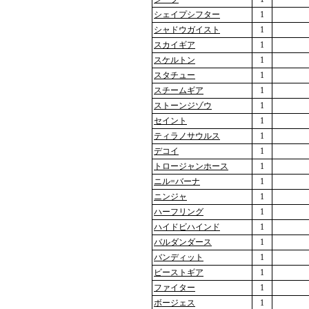
シェイプシフター
1
シャドウガイスト
1
スカイギア
1
スケルトン
1
スタチュー
1
スチームギア
1
ストーンジゾウ
1
セイント
1
ティラノサウルス
1
デコイ
1
トロージャンホース
1
ニル=バーナ
1
ニンジャ
1
ハーフリング
1
ハイドビハインド
1
バルダンダース
1
バンディット
1
ビーストギア
1
ファイター
1
ボージェス
1