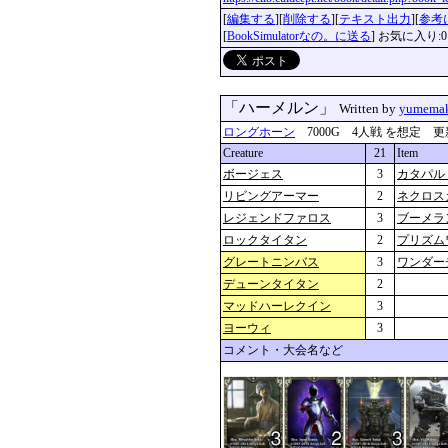
[
編集する
][
削除する
][
テキスト出力
][
参考
[
BookSimulatorなの。に送る
] お気に入り:0
「ハーメルン」
Written by
yumemak
ロングホーン
7000G 4人戦 を想定 更新：201
Creature
21
Item
ボージェス
3
カタパル
リビングアーマー
2
ネクロス
レジェンドファロス
3
ブーメラ
ロックタイタン
2
プリズム
グレートニンバス
3
ワンダー
デューンタイタン
2
マッドハーレクイン
3
ヨーウィ
3
コメント・大会名など