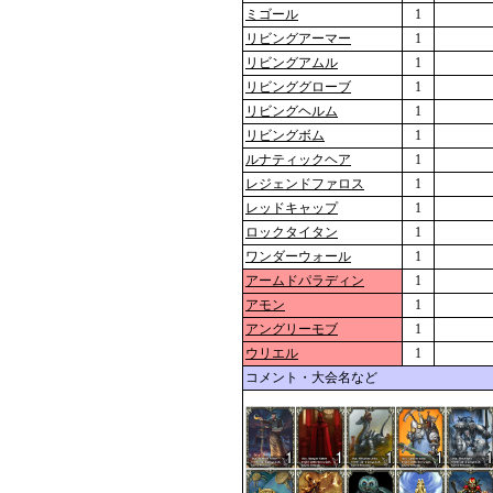
ミゴール
1
リビングアーマー
1
リビングアムル
1
リビンググローブ
1
リビングヘルム
1
リビングボム
1
ルナティックヘア
1
レジェンドファロス
1
レッドキャップ
1
ロックタイタン
1
ワンダーウォール
1
アームドパラディン
1
アモン
1
アングリーモブ
1
ウリエル
1
コメント・大会名など