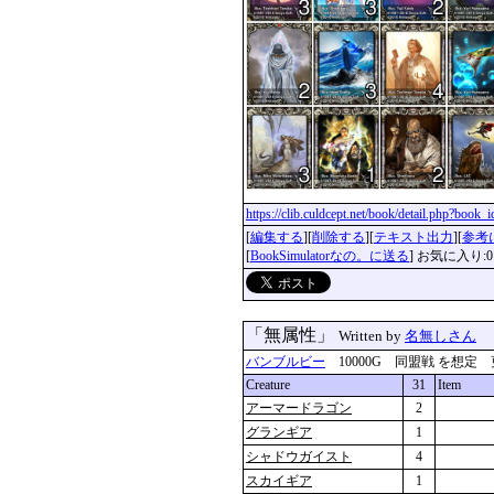
https://clib.culdcept.net/book/detail.php?book
[
編集する
][
削除する
][
テキスト出力
][
参考
[
BookSimulatorなの。に送る
] お気に入り:0
「無属性」
Written by
名無しさん
バンブルビー
10000G 同盟戦 を想定 更新：2
Creature
31
Item
アーマードラゴン
2
グランギア
1
シャドウガイスト
4
スカイギア
1