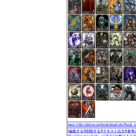
https://clib.culdcept.net/book/detail.php?book
[
編集する
][
削除する
][
テキスト出力
][
参考