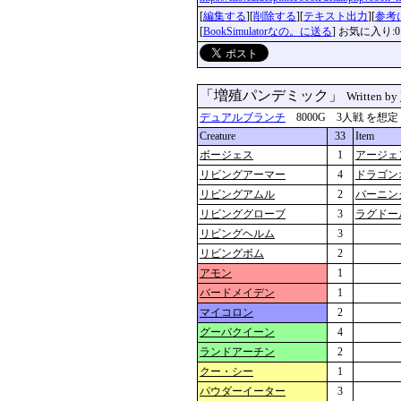
[
編集する
][
削除する
][
テキスト出力
][
参考
[
BookSimulatorなの。に送る
] お気に入り:0
「増殖パンデミック」
Written by
デュアルブランチ
8000G 3人戦 を想定 更新
Creature
33
Item
ボージェス
1
アージェ
リビングアーマー
4
ドラゴン
リビングアムル
2
バーニン
リビンググローブ
3
ラグドー
リビングヘルム
3
リビングボム
2
アモン
1
バードメイデン
1
マイコロン
2
グーバクイーン
4
ランドアーチン
2
クー・シー
1
パウダーイーター
3