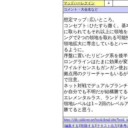
マッドハーレクイン
4
コメント・大会名など
想定マップ:広いところ。

コンセプト:ひたすら撒く。基
に取られてもそれ以上に領地を
ングで2つの領地を取れる可能性
領地拡大に専念しているとハー
るように。

序盤に置いたリビング系を後半
ロングラインはたまに効果が変
ワイルドセンスもガンガン使お
拠点用のクリーチャーもいるが
で注意。

ネット対戦でデュアルブランチ
か自分でも不明だが結構勝てる。
エレメンタルラス、ランドドレ
領地レベルは1～2回のレベル
https://clib.culdcept.net/book/detail.php?book
[
編集する
][
削除する
][
テキスト出力
][
参考