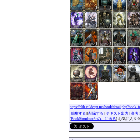
https://clib.culdcept.net/book/detail.php?book
[
編集する
][
削除する
][
テキスト出力
][
参考
[
BookSimulatorなの。に送る
] お気に入り:0