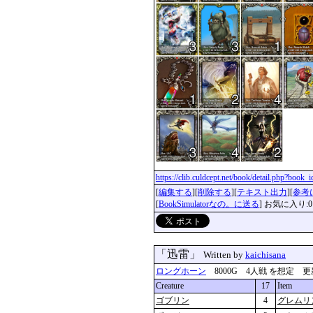
https://clib.culdcept.net/book/detail.php?book
[
編集する
][
削除する
][
テキスト出力
][
参考
[
BookSimulatorなの。に送る
] お気に入り:0
「迅雷」
Written by
kaichisana
ロングホーン
8000G 4人戦 を想定 更新：201
Creature
17
Item
ゴブリン
4
グレムリ