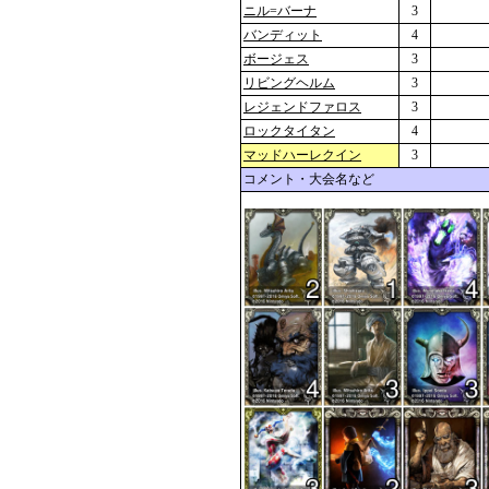
ニル=バーナ
3
バンディット
4
ボージェス
3
リビングヘルム
3
レジェンドファロス
3
ロックタイタン
4
マッドハーレクイン
3
コメント・大会名など