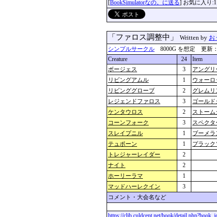
[
BookSimulatorなの。に送る
] お気に入り:1
「ファロス調整中」
Written by
お
シンプルサークル
8000G を想定 更新：2026
Creature
24
Item
ボージェス
3
アングリ
リビングアムル
1
ウォーロ
リビンググローブ
2
グレムリ
レジェンドファロス
3
ゴールド
ケンタウロス
2
ストーム
コーンフォーク
3
スペクタ
スレイプニル
1
ブーメラ
テュポーン
1
プラック
トレジャーレイダー
2
ナイト
2
ホーリーラマ
1
マッドハーレクイン
3
コメント・大会名など
https://clib.culdcept.net/book/detail.php?book