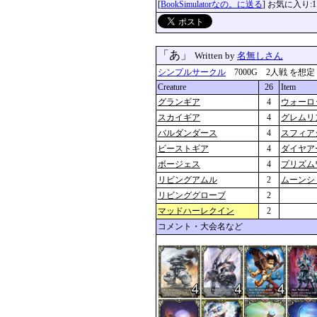
[
BookSimulatorなの。に送る
] お気に入り:1
「あ」
Written by
名無しさん
シンプルサークル
7000G 2人戦 を想定 更新
Creature
26
Item
グランギア
4
ウォーロ
スカイギア
4
グレムリ
バルダンダース
4
スフィア
ビーストギア
4
ダイヤア
ボージェス
4
プリズム
リビングアムル
2
ムーンシ
リビンググローブ
2
マッドハーレクイン
2
コメント・大会名など