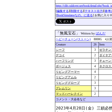
https://clib.culdcept.net/book/detail.php?book
[
編集する
][
削除する
][
テキスト出力
][
参考
[
BookSimulatorなの。に送る
] お気に入り:0
「無風宝石」
Written by
ぱんだ
ヘビーチェーン(ストーン)
8000G 4人戦 を
Creature
26
Item
シーフ
3
ゼラチン
デコイ
2
ダイヤア
ハーフリング
3
チェーン
ボージェス
4
ネクロス
リビングアーマー
4
リビングアムル
2
リビンググローブ
3
グレムリン
3
マッドハーレクイン
2
コメント・大会名など
2023年4月28日(金) 三鎖必