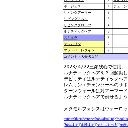
ハーフリング
2
サキュバ
ボージェス
4
チェーン
リビングアーマー
3
リビングアムル
3
リビンググローブ
4
ルナティックヘア
3
スキュラ
3
グレムリン
2
マッドハーレクイン
2
コメント・大会名など
2023/4/22三鎖残心で使用。

ルナティックヘアを３回起動し
デビリティはルナティックヘア
レムリン＋チェンソーへのサポ
ターンウォールは対アーマード
ルナティックヘアで倒せるよう
メタモルフォシスはウォーロッ
https://clib.culdcept.net/book/detail.php?book
[
編集する
][
削除する
][
テキスト出力
][
参考