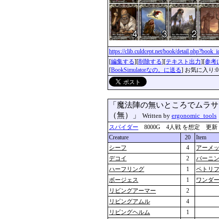
https://clib.culdcept.net/book/detail.php?book
[
編集する
][
削除する
][
テキスト出力
][
参考
[
BookSimulatorなの。に送る
] お気に入り:0
「魔法陣の無いところでムラサ
（無）」
Written by
ergonomic_tools
スパイダー
8000G 4人戦 を想定 更新：2018
Creature
20
Item
シーフ
4
アーメ
デコイ
2
バーニ
ハーフリング
1
ペトリ
ボージェス
1
ワンダ
リビングアーマー
2
リビングアムル
4
リビングヘルム
1