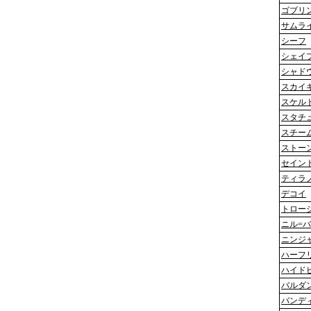
ゴブリ
サムラ
シーフ
シェイ
シャド
スカイ
スケル
スタチ
スチー
ストー
セイン
ティラ
デコイ
トロー
ニル=
ニンジ
ハーフ
ハイド
バルダ
バンデ