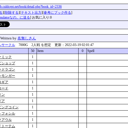
clib.culdcept.net/book/detail.php?book_id=2336
る
][
削除する
][
テキスト出力
][
参考にブック作る
]
imulatorなの。に送る
] お気に入り:0
」
Written by
名無しさん
ルサークル
7000G 2人戦 を想定 更新：2022-03-19 02:01:47
50
Item
0
Spell
ケミック
1
ビショップ
1
ードラゴン
1
ンモンガー
1
ロギア
1
ロード
1
オン
1
ギア
1
ピングコイン
1
トフォシル
1
クアウル
1
ドトーテム
1