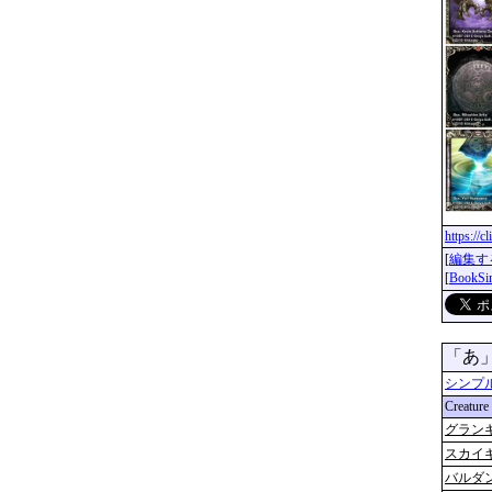
https://
[
編集す
[
BookS
「あ
シンプ
Creature
グラン
スカイ
バルダ