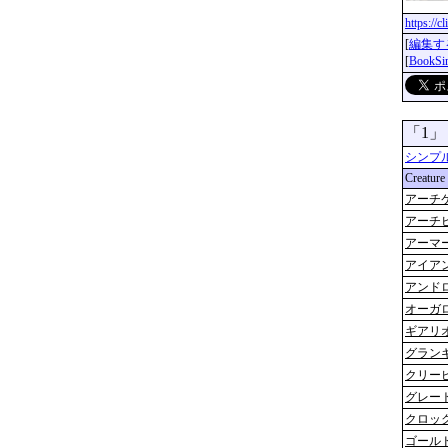
https://
[
編集す
[
BookS
「1
シンプ
Creature
アーチ
アーチ
アーマ
アイア
アンド
オーガ
ギアリ
グラン
クリー
グレー
クロッ
ゴール