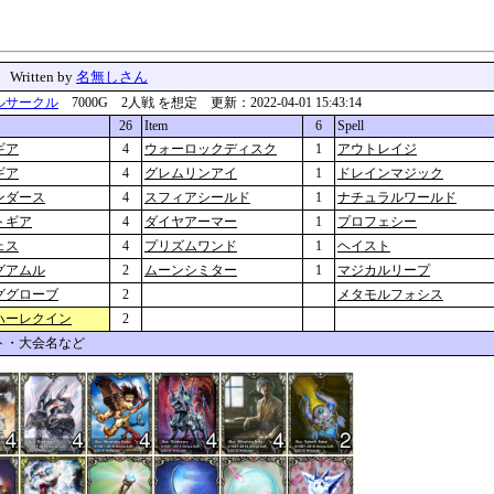
」
Written by
名無しさん
ルサークル
7000G 2人戦 を想定 更新：2022-04-01 15:43:14
26
Item
6
Spell
ギア
4
ウォーロックディスク
1
アウトレイジ
ギア
4
グレムリンアイ
1
ドレインマジック
ンダース
4
スフィアシールド
1
ナチュラルワールド
トギア
4
ダイヤアーマー
1
プロフェシー
ェス
4
プリズムワンド
1
ヘイスト
グアムル
2
ムーンシミター
1
マジカルリープ
ググローブ
2
メタモルフォシス
ハーレクイン
2
ト・大会名など