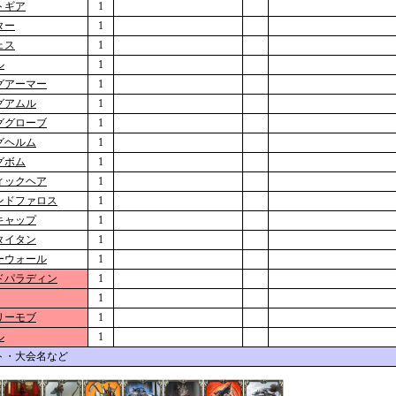
トギア
1
ター
1
ェス
1
ル
1
グアーマー
1
グアムル
1
ググローブ
1
グヘルム
1
グボム
1
ィックヘア
1
ンドファロス
1
キャップ
1
タイタン
1
ーウォール
1
ドパラディン
1
1
リーモブ
1
ル
1
ト・大会名など