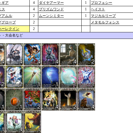
トギア
4
ダイヤアーマー
1
プロフェシー
ェス
4
プリズムワンド
1
ヘイスト
グアムル
2
ムーンシミター
1
マジカルリープ
ググローブ
2
メタモルフォシス
ハーレクイン
2
ト・大会名など