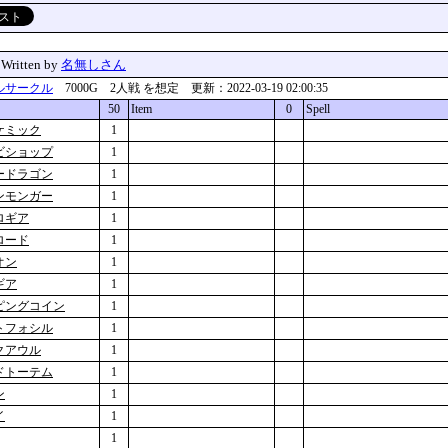
」
Written by
名無しさん
ルサークル
7000G 2人戦 を想定 更新：2022-03-19 02:00:35
50
Item
0
Spell
ケミック
1
ビショップ
1
ードラゴン
1
ンモンガー
1
ロギア
1
ロード
1
オン
1
ギア
1
ピングコイン
1
トフォシル
1
クアウル
1
ドトーテム
1
ン
1
イ
1
1