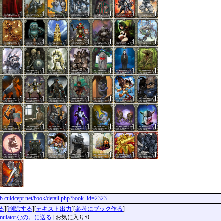
clib.culdcept.net/book/detail.php?book_id=2323
る
][
削除する
][
テキスト出力
][
参考にブック作る
]
imulatorなの。に送る
] お気に入り:0