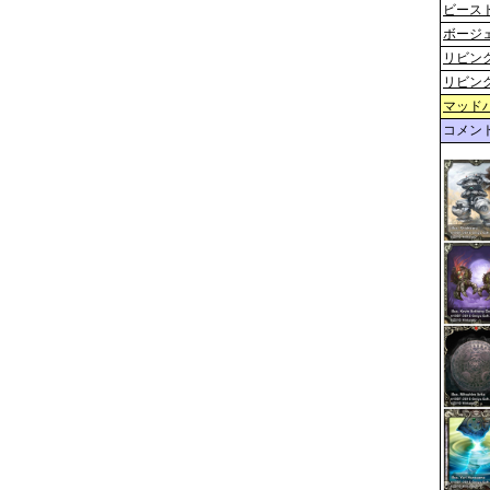
ビース
ボージ
リビン
リビン
マッド
コメン