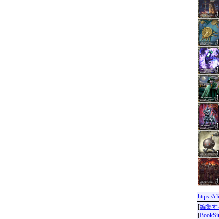
https://
[
編集す
[
BookS