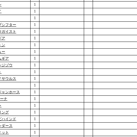
ン
1
イ
1
1
プシフター
1
ウガイスト
1
ギア
1
トン
1
ュー
1
ムギア
1
ンジゾウ
1
ト
1
ノサウルス
1
1
ジャンホース
1
バーナ
1
ャ
1
リング
1
ビハインド
1
ンダース
1
ィット
1