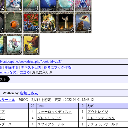
clib.culdcept.net/book/detail.php?book_id=2337
る
][
削除する
][
テキスト出力
][
参考にブック作る
]
imulatorなの。に送る
] お気に入り:0
」
Written by
名無しさん
ルサークル
7000G 2人戦 を想定 更新：2022-04-01 15:43:12
26
Item
6
Spell
ギア
4
ウォーロックディスク
1
アウトレイジ
ギア
4
グレムリンアイ
1
ドレインマジック
ンダース
4
スフィアシールド
1
ナチュラルワールド