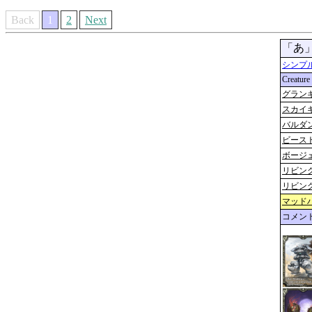
Back
1
2
Next
「あ
シンプ
Creature
グラン
スカイ
バルダ
ビース
ボージ
リビン
リビン
マッド
コメン