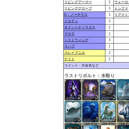
リビングアーマー
2
ウォーロ
リビンググローブ
3
トンファ
G・ノーチラス
3
リアクト
イエティ
2
オドントティラヌス
2
マカラ
2
ミストウィング
3
ラハブ
1
スレイプニル
2
ナイト
2
コメント・大会名など
ラストリボルト：水殴り 