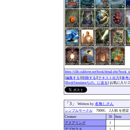
https://clib.culdcept.net/book/detail.php?book
[
編集する
][
削除する
][
テキスト出力
][
参考
[
BookSimulatorなの。に送る
] お気に入り:2
「3」
Written by
名無しさん
シンプルサークル
7000G 2人戦 を想定 更新
Creature
50
Item
アクアリング
1
アプサラス
1