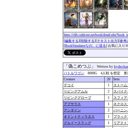
https://clib.culdcept.net/book/detail.php?book
[
編集する
][
削除する
][
テキスト出力
][
参考
[
BookSimulatorなの。に送る
] お気に入り:0
「偽こめつぶ」
Written by
hydecha
バトルワゴン
8000G 4人戦 を想定 更新：202
Creature
20
Item
デコイ
1
ストーム
リビングアムル
2
スパイク
リビンググローブ
1
スフィア
アプサラス
1
ネクロス
アンダイン
2
バーニン
オドントティラヌス
1
プラック
グルイースラッグ
1
リアクト