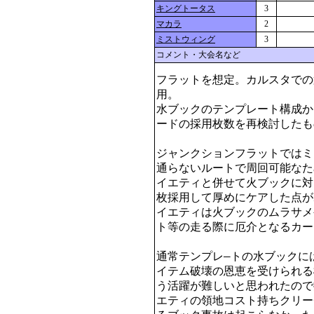
キングトータス
3
マカラ
2
ミストウィング
3
コメント・大会名など
フラットを想定。カルスタでの
用。

水ブックのテンプレート構成か
ードの採用枚数を再検討したも
ジャンクションフラットではミ
通らないルートで周回可能なた
イエティと併せて火ブックに対
枚採用して厚めにケアした点が
イエティは火ブックのムラサメ
ト等の走る際に厄介となるカー
通常テンプレ―トの水ブックに
イテム破壊の恩恵を受けられる
う活躍が難しいと思われたので
エティの領地コスト持ちクリー