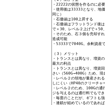
・22222の状態を作るのに必
・使用後は33333となり、地価2
同じ）

・石価値は100上昇する

・石価値はフラットランド後は
で＋30、レベル２上げで＋50、
・そのため、石３個を売却すれば
造成可能

・53333で7040G。余剰資産
（３）メリット

・トランスとは異なり、増資の
最大の利点

・トランスとは異なり、増資回
さい（560G→400G）ため、現
・レベル２の領地が量産される
しにくい（HP40のクリーチャ
・レベル２のため、100Gの
ジを与えるのは通行料でもでき
・毎度のことだが、ギフトも強
・連鎖が組めているのであれば