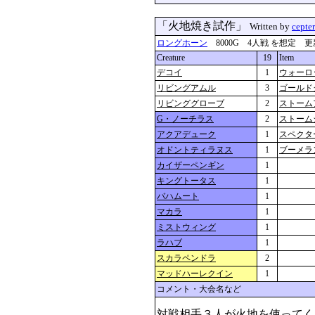
「火地焼き試作」
Written by
cepte
ロングホーン
8000G 4人戦 を想定 更新：201
Creature
19
Item
デコイ
1
ウォーロ
リビングアムル
3
ゴールド
リビンググローブ
2
ストーム
G・ノーチラス
2
ストーム
アクアデューク
1
スペクタ
オドントティラヌス
1
ブーメラ
カイザーペンギン
1
キングトータス
1
バハムート
1
マカラ
1
ミストウィング
1
ラハブ
1
スカラペンドラ
2
マッドハーレクイン
1
コメント・大会名など
対戦相手３人が火地を使ってく