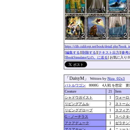
https://clib.culdcept.net/book/detail.php?book
[
編集する
][
削除する
][
テキスト出力
][
参考
[
BookSimulatorなの。に送る
] お気に入り:0
「DaisyM」
Written by
Niza_02x3
バトルワゴン
8000G 4人戦 を想定 更新：202
Creature
21
Item
シャドウガイスト
1
ウォーロ
リビングアムル
2
ストーム
リビンググローブ
1
スフィア
G・ノーチラス
1
スペクタ
アクアデューク
1
ゼラチン
アクアホーン
4
ニュート