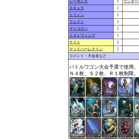
シーボンズ
1
ワンダー
スキュラ
1
トリトン
1
フェイト
2
マイコロン
1
ミストウィング
1
ナイト
2
マッドハーレクイン
2
コメント・大会名など
バトルワゴン大会予選で使用。

Ｎ４枚、Ｓ２枚、Ｒ１枚制限。