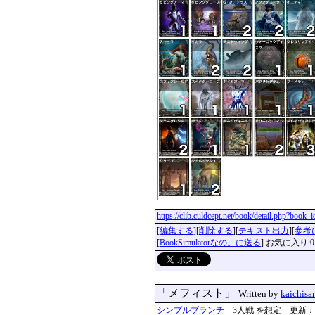
https://clib.culdcept.net/book/detail.php?book
[
編集する
][
削除する
][
テキスト出力
][
参考
[
BookSimulatorなの。に送る
] お気に入り:0
「メフィスト」
Written by
kaichisa
シンプルブランチ
3人戦 を想定 更新：2022-