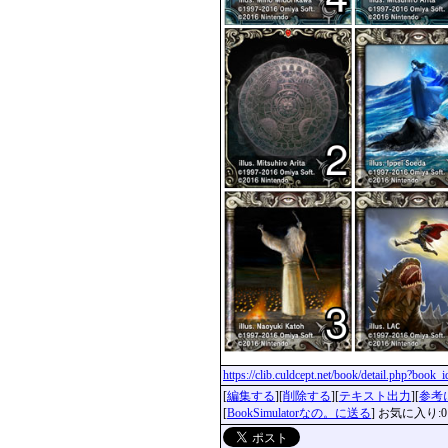
https://clib.culdcept.net/book/detail.php?book
[
編集する
][
削除する
][
テキスト出力
][
参考
[
BookSimulatorなの。に送る
] お気に入り:0