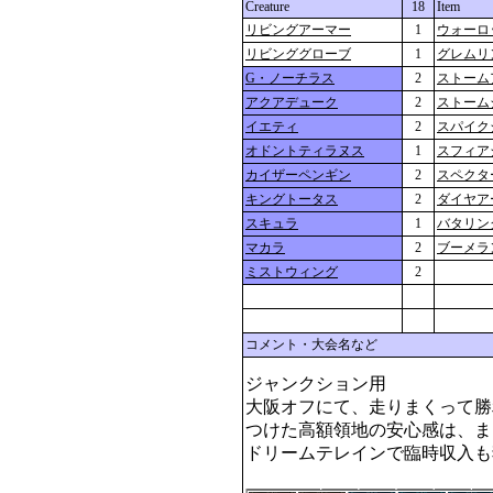
Creature
18
Item
リビングアーマー
1
ウォーロ
リビンググローブ
1
グレムリ
G・ノーチラス
2
ストーム
アクアデューク
2
ストーム
イエティ
2
スパイク
オドントティラヌス
1
スフィア
カイザーペンギン
2
スペクタ
キングトータス
2
ダイヤア
スキュラ
1
バタリン
マカラ
2
ブーメラ
ミストウィング
2
コメント・大会名など
ジャンクション用

大阪オフにて、走りまくって勝
つけた高額領地の安心感は、まさ
ドリームテレインで臨時収入も