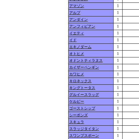
アマゾン
1
アルプ
1
アンダイン
1
アンフィビアン
1
イエティ
1
イド
1
エキノダーム
1
オトヒメ
1
オドントティラヌス
1
カイザーペンギン
1
カワヒメ
1
キロネックス
1
キングトータス
1
グルイースラッグ
1
ケルピー
1
ゴーストシップ
1
シーボンズ
1
スキュラ
1
スラッジタイタン
1
スワンプスポーン
1