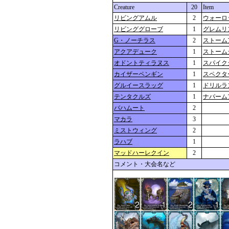
Creature
20
Item
リビングアムル
2
ウォーロ
リビンググローブ
1
グレムリ
G・ノーチラス
2
ストーム
アクアデューク
1
ストーム
オドントティラヌス
1
スパイク
カイザーペンギン
1
スペクタ
グルイースラッグ
1
ドリルラ
テンタクルズ
1
ナパーム
バハムート
2
マカラ
3
ミストウィング
2
ラハブ
1
マッドハーレクイン
2
コメント・大会名など