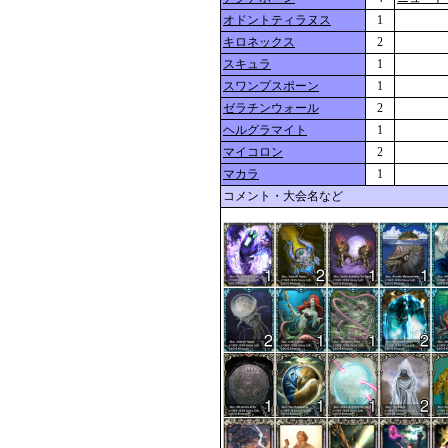
オドントティラヌス
1
キロネックス
2
スキュラ
1
スワンプスポーン
1
ゼラチンウォール
2
ヘルグラマイト
1
マイコロン
2
マカラ
1
コメント・大会名など