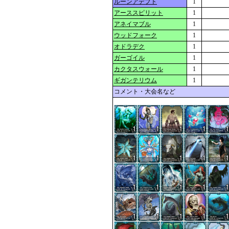
ルーンアデプト
1
アーススピリット
1
アネイマブル
1
ウッドフォーク
1
オドラデク
1
ガーゴイル
1
カクタスウォール
1
ギガンテリウム
1
コメント・大会名など