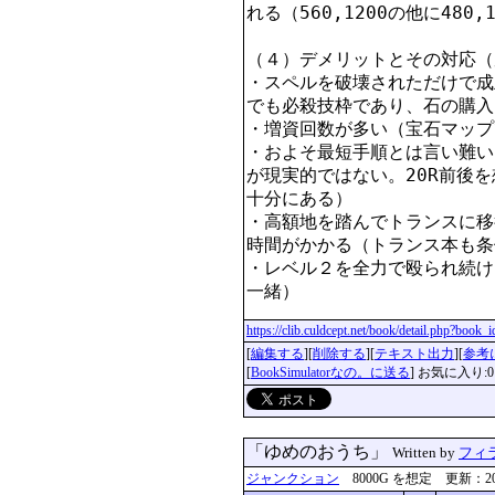
れる（560,1200の他に480,
（４）デメリットとその対応（
・スペルを破壊されただけで成
でも必殺技枠であり、石の購入
・増資回数が多い（宝石マップ
・およそ最短手順とは言い難い
が現実的ではない。20R前後
十分にある）

・高額地を踏んでトランスに移
時間がかかる（トランス本も条
・レベル２を全力で殴られ続け
一緒）
https://clib.culdcept.net/book/detail.php?book
[
編集する
][
削除する
][
テキスト出力
][
参考
[
BookSimulatorなの。に送る
] お気に入り:0
「ゆめのおうち」
Written by
フィ
ジャンクション
8000G を想定 更新：2023-1