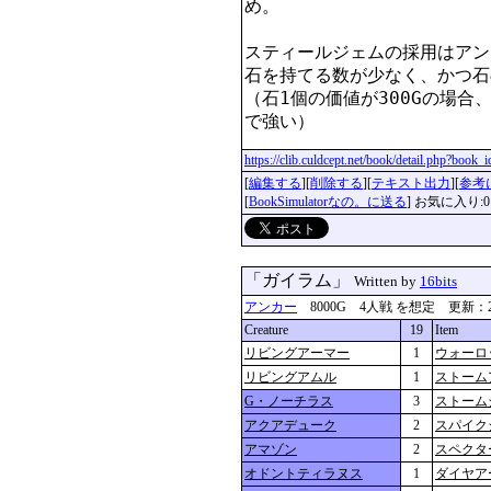
め。

スティールジェムの採用はアン
石を持てる数が少なく、かつ石
（石1個の価値が300Gの場合、
で強い）
https://clib.culdcept.net/book/detail.php?book
[
編集する
][
削除する
][
テキスト出力
][
参考
[
BookSimulatorなの。に送る
] お気に入り:0
「ガイラム」
Written by
16bits
アンカー
8000G 4人戦 を想定 更新：2024-0
Creature
19
Item
リビングアーマー
1
ウォーロ
リビングアムル
1
ストーム
G・ノーチラス
3
ストーム
アクアデューク
2
スパイク
アマゾン
2
スペクタ
オドントティラヌス
1
ダイヤア