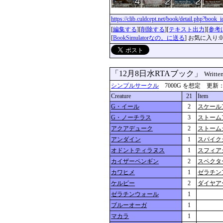
https://clib.culdcept.net/book/detail.php?book
[
編集する
][
削除する
][
テキスト出力
][
参考
[
BookSimulatorなの。に送る
] お気に入り:0
「12月8日水RTAブック」
Writte
シンプルサークル
7000G を想定 更新：2018
Creature
21
Item
G・イール
2
スケール
G・ノーチラス
3
ストーム
アクアデューク
2
ストーム
アンダイン
1
スパイク
オドントティラヌス
1
スフィア
カイザーペンギン
2
スペクタ
カワヒメ
1
ゼラチン
ケルピー
2
ダイヤア
ゼラチンウォール
1
ブルーオーガ
1
マカラ
1