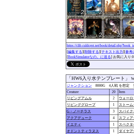
https://clib.culdcept.net/book/detail.php?book
[
編集する
][
削除する
][
テキスト出力
][
参考
[
BookSimulatorなの。に送る
] お気に入り:0
「HW6入り水テンプレート」
W
ジャンクション
8000G 4人戦 を想定 更新：2
Creature
20
Item
リビングアムル
2
ウォーロ
リビンググローブ
1
ストーム
G・ノーチラス
3
スパイク
アクアデューク
4
スフィア
イエティ
1
スペクタ
オドントティラヌス
1
ダイヤア