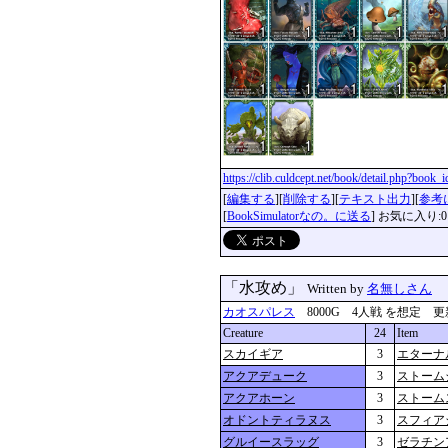
https://clib.culdcept.net/book/detail.php?book
[
編集する
][
削除する
][
テキスト出力
][
参考
[
BookSimulatorなの。に送る
] お気に入り:0
「水攻め」
Written by
名無しさん
カオスパレス
8000G 4人戦 を想定 更新：202
Creature
24
Item
スカイギア
3
エターナ
アクアデューク
3
ストーム
アクアホーン
3
ストーム
オドントティラヌス
3
スフィア
グルイースラッグ
3
ゼラチン