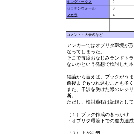
キングトータス
2
ゼラチンウォール
3
マカラ
4
コメント・大会名など
アンカーではオブリタ環境が形
なってしまった。

そこで毎度おなじみランドトラ
ないかという発想で検討した本。
結論から言えば、ブックがうまく
前後までもつれ込むことも多く
また、干渉を受けた際のレジリ
断。

ただし、検討過程は記録として
（１）ブック作成のきっかけ

・オブリタ環境下での魔力達成
（２）上がり型
