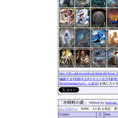
https://clib.culdcept.net/book/detail.php?book
[
編集する
][
削除する
][
テキスト出力
][
参考
[
BookSimulatorなの。に送る
] お気に入り:0
「水蜻蛉の庭」
Written by
Sarutani
ロングホーン
8000G 4人戦 を想定 更新：201
Creature
22
Item