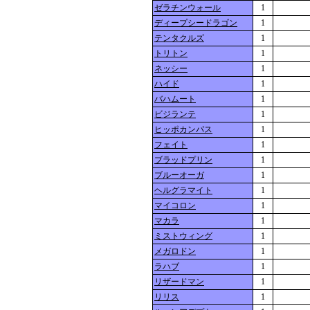
ゼラチンウォール
1
ディープシードラゴン
1
テンタクルズ
1
トリトン
1
ネッシー
1
ハイド
1
バハムート
1
ビジランテ
1
ヒッポカンパス
1
フェイト
1
ブラッドプリン
1
ブルーオーガ
1
ヘルグラマイト
1
マイコロン
1
マカラ
1
ミストウィング
1
メガロドン
1
ラハブ
1
リザードマン
1
リリス
1