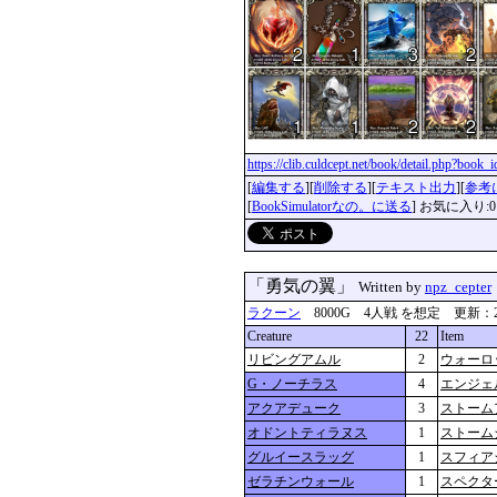
https://clib.culdcept.net/book/detail.php?book
[
編集する
][
削除する
][
テキスト出力
][
参考
[
BookSimulatorなの。に送る
] お気に入り:0
「勇気の翼」
Written by
npz_cepter
ラクーン
8000G 4人戦 を想定 更新：2019-0
Creature
22
Item
リビングアムル
2
ウォーロ
G・ノーチラス
4
エンジェ
アクアデューク
3
ストーム
オドントティラヌス
1
ストーム
グルイースラッグ
1
スフィア
ゼラチンウォール
1
スペクタ