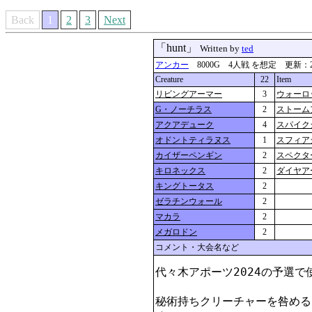
Back
1
2
3
Next
「hunt」
Written by
ted
アンカー
8000G 4人戦 を想定 更新：2024-0
Creature
22
Item
リビングアーマー
3
ウォーロ
G・ノーチラス
2
ストーム
アクアデューク
4
スパイク
オドントティラヌス
1
スフィア
カイザーペンギン
2
スペクタ
キロネックス
2
ダイヤア
キングトータス
2
ゼラチンウォール
2
マカラ
2
メガロドン
2
コメント・大会名など
代々木アポーツ2024の予選で使
秘術持ちクリーチャーを咎める