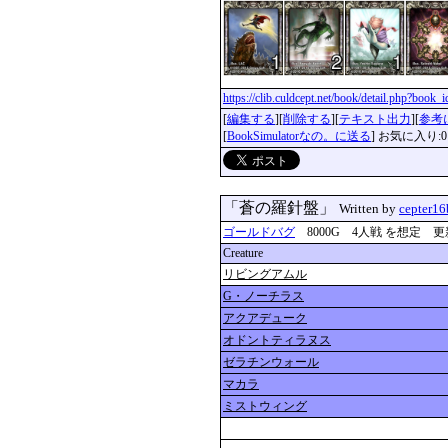
https://clib.culdcept.net/book/detail.php?book
[
編集する
][
削除する
][
テキスト出力
][
参考
[
BookSimulatorなの。に送る
] お気に入り:0
「蒼の羅針盤」
Written by
cepter16
ゴールドバグ
8000G 4人戦 を想定 更新：201
Creature
リビングアムル
G・ノーチラス
アクアデューク
オドントティラヌス
ゼラチンウォール
マカラ
ミストウィング