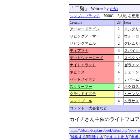
「二兎」
Written by
かめ
シンプルブランチ
7000G 3人戦 を想定 更新
Creature
28
Item
アーマードラゴン
2
アングリ
リビングアーマー
2
ウォーロ
リビングアムル
2
グレムリ
ティアマト
3
スパイク
デッドウォーロード
1
スペクタ
ナイトエラント
2
ゼラチン
ネビロス
4
チェーン
バードメイデン
4
ナパーム
スクリーマー
2
ネクロス
クラウドギズモ
2
ムーンシ
スレイプニル
4
ムラサメ
コメント・大会名など
カイチさん主催のライトフロアル
https://clib.culdcept.net/book/detail.php?book
[
編集する
][
削除する
][
テキスト出力
][
参考