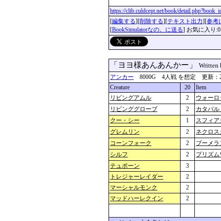
https://clib.culdcept.net/book/detail.php?book
[
編集する
][
削除する
][
テキスト出力
][
参考
[
BookSimulatorなの。に送る
] お気に入り:0
「ヨヨ様あんあんかー」
Written
アンカー
8000G 4人戦 を想定 更新：2024-0
Creature
20
Item
リビングアムル
2
ウォーロ
リビンググローブ
2
カタパル
クー・シー
1
スフィア
グレムリン
2
ネクロス
コーンフォーク
2
ブーメラ
シルフ
2
プリズム
テュポーン
3
トレジャーレイダー
2
マーシャルモンク
2
マッドハーレクイン
2