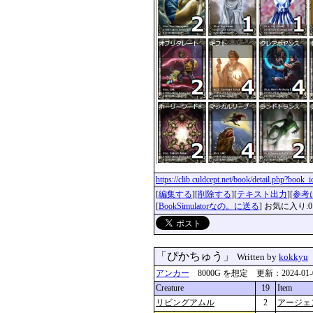
https://clib.culdcept.net/book/detail.php?book
[
編集する
][
削除する
][
テキスト出力
][
参考
[
BookSimulatorなの。に送る
] お気に入り:0
「ぴかちゅう」
Written by
kokkyu
アンカー
8000G を想定 更新：2024-01-07 
Creature
19
Item
リビングアムル
2
アージェ