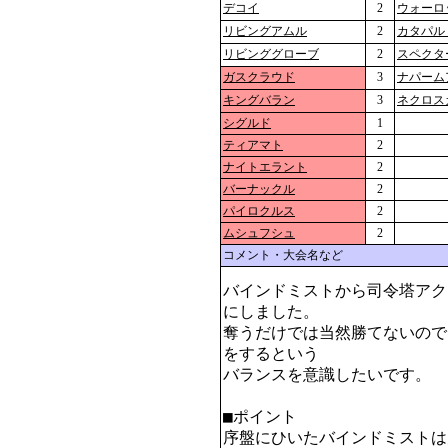
デコイ
2
ウォーロ
リビングアムル
2
カタパル
リビンググローブ
2
スペクタ
ガスクラウド
3
ナパーム
キングバラン
3
ネクロス
シグルド
1
ティアマト
2
ナイトエラント
2
バーナックル
2
パイロクルス
2
ムシュフシュ
2
コメント・大会名など
バインドミストから司令塔アク
にしました。

奪うだけでは当然勝てないので
をするという

バランスを意識したいです。

■ポイント

序盤にひいたバインドミストは