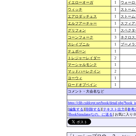
イエローオーガ
1
ウォーロ
ウィッチ
1
ストーム
エアロダッチェス
1
ストーム
エルフアーチャー
1
スフィア
グリフォン
1
スペクタ
コーンフォーク
3
ネクロス
スレイプニル
1
ブーメラ
テュポーン
1
トレジャーレイダー
2
マーシャルモンク
1
マッドハーレクイン
2
ヨーウィ
1
ロードオブベイン
1
コメント・大会名など
https://clib.culdcept.net/book/detail.php?book
[
編集する
][
削除する
][
テキスト出力
][
参考
[
BookSimulatorなの。に送る
] お気に入り:0