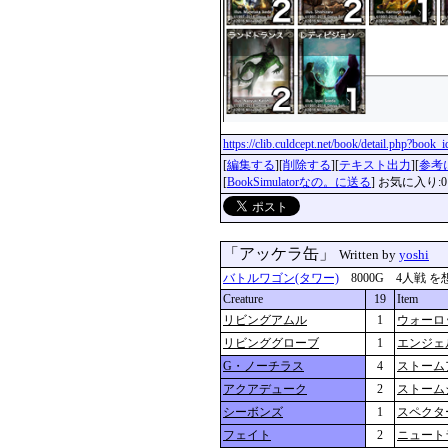
https://clib.culdcept.net/book/detail.php?book
[
編集する
][
削除する
][
テキスト出力
][
参考
[
BookSimulatorなの。に送る
] お気に入り:0
「アッケラ缶」
Written by
yoshi
バトルワゴン(タワー)
8000G 4人戦 を想定 
Creature
19
Item
リビングアムル
1
ウォーロ
リビンググローブ
1
エンジェ
G・ノーチラス
4
ストーム
アクアデューク
2
ストーム
シーボンズ
1
スペクタ
フェイト
2
ニュート