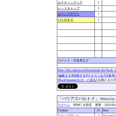
ルナティックヘア
1
レッドキャップ
1
ルーンアデプト
1
パトロナス
1
コメント・大会名など
https://clib.culdcept.net/book/detail.php?book
[
編集する
][
削除する
][
テキスト出力
][
参考
[
BookSimulatorなの。に送る
] お気に入り:0
「バリアスパルトイ」
Written by
ラクーン
8000G を想定 更新：2024-04-07 
Creature
21
Item
リビングアムル
2
ウォーロ