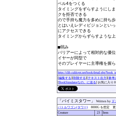
ベル4をつくる

タイミングをずらすようにしま
クを拒否できる

ので手持ち魔力を多めに持ち歩
とはいえレディビジョンといっ
にアクセスできる

タイミングからずらすような上
■弱み

バリアーによって相対的な優位
イヤーが同型で

https://clib.culdcept.net/book/detail.php?book
[
編集する
][
削除する
][
テキスト出力
][
参考
[
BookSimulatorなの。に送る
] お気に入り:0
「バイミスタワー」
Written by
ド
バトルワゴン(タワー)
8000G を想定 更新：2
Creature
23
Item