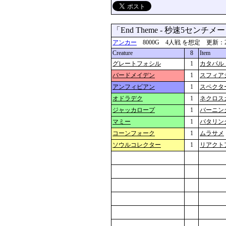
「End Theme - 秒速5センチ
アンカー
8000G 4人戦 を想定 更新：2024-0
Creature
8
Item
グレートフォシル
1
カタパル
バードメイデン
1
スフィア
アンフィビアン
1
スペクタ
オドラデク
1
ネクロス
ジャッカロープ
1
バーニン
マミー
1
バタリン
コーンフォーク
1
ムラサメ
ソウルコレクター
1
リアクト