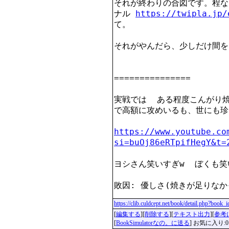
それが終わりの合図です。程な
ナル 
https://twipla.jp/
て。

それがやんだら、少しだけ間を
===============

実戦では  ある程度こんがり
で高額に攻めいるも、世にも珍し
https://www.youtube.co
si=buOj86eRTpifHegY&t=
ヨシさん笑いすぎw  ぼくも笑
敗因: 優しさ(焼きが足りなか
https://clib.culdcept.net/book/detail.php?book
[
編集する
][
削除する
][
テキスト出力
][
参考
[
BookSimulatorなの。に送る
] お気に入り:0