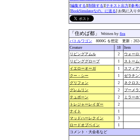
[
編集する
][
削除する
][
テキスト出力
][
参考
[
BookSimulatorなの。に送る
] お気に入り:0
「住めば都」
Written by
fira
バトルワゴン
8000G を想定 更新：2024-01-
Creature
18
Item
リビングアムル
2
ウォーロ
リビンググローブ
1
ストーム
イエローオーガ
1
スフィア
クー・シー
1
ゼラチン
グリフォン
2
ネクロス
グレムリン
2
ブーメラ
テュポーン
2
ミラーホ
トレジャーレイダー
2
ナイト
1
マッドハーレクイン
3
ロードオブベイン
1
コメント・大会名など