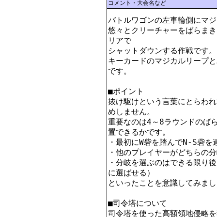
コメント・大会名など
バトルワゴンの左車輪側にマジ
悠々とクリーチャーをばらまき
リアで

シャットダウンする作戦です。

キーカードのマジカルリープと
です。

■ポイント

抜け駆けという言葉にとらわれ
めしません。

重要なのは4～8ラウンドのば
置できるかです。

・最初にW砦を踏んでN-S砦を
・他のプレイヤーがどちらの分
・分岐を選ぶのはできる限り後
に選ばせる）

といったことを意識してみまし
■司令塔について

司令塔を使った高額領地侵略を