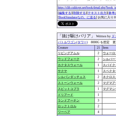
https://clib.culdcept.net/book/detail.php?book
[
編集する
][
削除する
][
テキスト出力
][
参考
[
BookSimulatorなの。に送る
] お気に入り:0
「抜け駆けバリア」
Written by
ド
バトルワゴン(タワー)
8000G を想定 更新：2
Creature
21
Item
リビングアムル
2
ウォーロ
ウッドフォーク
2
シルバー
カクタスウォール
1
スパイク
サクヤ
1
スペクタ
シルバンダッチェス
2
ネクロス
ストーンウォール
2
マグマア
スピットコブラ
1
マグマシ
ドリアード
1
ランドアーチン
3
ロックトロル
2
ワーベア
4