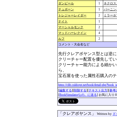
ダンピール
1
ネクロス
テュポーン
1
バーニン
トレジャーレイダー
2
ミラーホ
ナイト
1
マーシャルモンク
2
マッドハーレクイン
4
ルフ
2
コメント・大会名など
先行クレアボヤンス型とは逆に
クリーチャー配置を優先してい
クリーチャー能力による細かい
ら、

宝石屋を使った属性石購入のテ
https://clib.culdcept.net/book/detail.php?book
[
編集する
][
削除する
][
テキスト出力
][
参考
[
BookSimulatorなの。に送る
] お気に入り:0
「クレアボヤンス」
Written by
ド