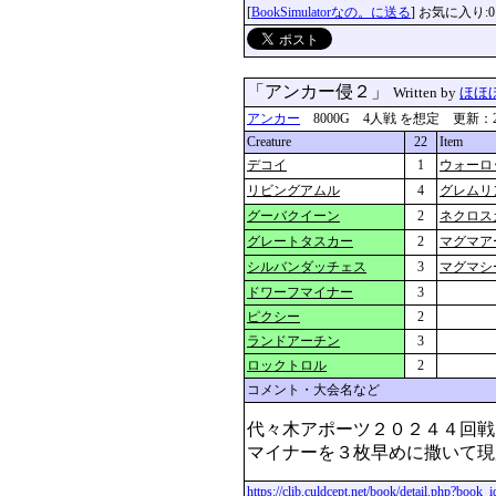
[
BookSimulatorなの。に送る
] お気に入り:0
「アンカー侵２」
Written by
ほほ
アンカー
8000G 4人戦 を想定 更新：2024-0
Creature
22
Item
デコイ
1
ウォーロ
リビングアムル
4
グレムリ
グーバクイーン
2
ネクロス
グレートタスカー
2
マグマア
シルバンダッチェス
3
マグマシ
ドワーフマイナー
3
ピクシー
2
ランドアーチン
3
ロックトロル
2
コメント・大会名など
代々木アポーツ２０２４４回戦
マイナーを３枚早めに撒いて現
https://clib.culdcept.net/book/detail.php?book