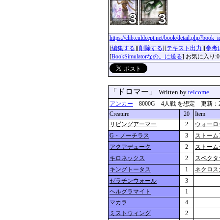
https://clib.culdcept.net/book/detail.php?book
[
編集する
][
削除する
][
テキスト出力
][
参考
[
BookSimulatorなの。に送る
] お気に入り:0
「ドロマー」
Written by
telcome
アンカー
8000G 4人戦 を想定 更新：2024-0
Creature
20
Item
リビングアーマー
2
ウォーロ
G・ノーチラス
3
ストーム
アクアデューク
2
ストーム
キロネックス
2
スペクタ
キングトータス
1
ネクロス
ゼラチンウォール
3
ヘルグラマイト
1
マカラ
4
ミストウィング
2