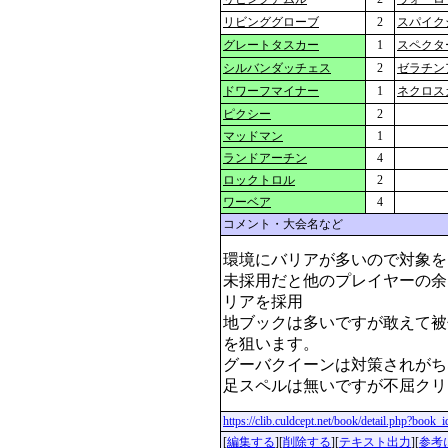
リビンググローブ
2
スパイク
グレートタスカー
1
スペクタ
シルバンダッチェス
2
ゼラチン
ドワーフマイナー
1
ネクロス
ピクシー
2
マッドマン
1
ランドアーチン
4
ロックトロル
2
ワーベア
4
コメント・大会名など
環境にバリアが多いので対象を
未採用だと他のプレイヤーの余
リアを採用

地ブックは多いですが敢えて被
を狙います。

グーバクイーンは対策されがち
足スペルは無いですが不屈クリ
https://clib.culdcept.net/book/detail.php?book
[
編集する
][
削除する
][
テキスト出力
][
参考