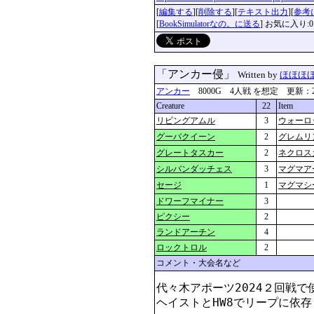
[
編集する
][
削除する
][
テキスト出力
][
参考
[
BookSimulatorなの。に送る
] お気に入り:0
「アンカー侵」
Written by
ほほほ
アンカー
8000G 4人戦 を想定 更新：2024-0
Creature
22
Item
リビングアムル
3
ウォーロ
グーバクイーン
2
グレムリ
グレートタスカー
2
ネクロス
シルバンダッチェス
3
マグマア
セージ
1
マグマシ
ドワーフマイナー
3
ピクシー
2
ランドアーチン
4
ロックトロル
2
コメント・大会名など
代々木アポーツ2024２回戦で使
ヘイストとHW8でリープに依