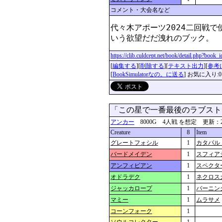
コメント・大会名など
代々木アポーツ2024二回戦
いう欲望だだ洩れのブック。
https://clib.culdcept.net/book/detail.php?book
[
編集する
][
削除する
][
テキスト出力
][
参考
[
BookSimulatorなの。に送る
] お気に入り:0
「この星で一番最後のラブス
アンカー
8000G 4人戦 を想定 更新：2024-0
Creature
8
Item
グレートフォシル
1
カタパル
バードメイデン
1
スフィア
アンフィビアン
1
スペクタ
オドラデク
1
ネクロス
ジャッカロープ
1
バーニン
マミー
1
ムラサメ
コーンフォーク
1