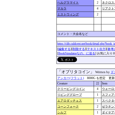
ヘルグラマイト
2
ネクロス
マカラ
4
リアクト
ミストウィング
2
コメント・大会名など
https://clib.culdcept.net/book/detail.php?book
[
編集する
][
削除する
][
テキスト出力
][
参考
[
BookSimulatorなの。に送る
] お気に入り:0
「オブリタコイン」
Written by
ド
アンカー(フラット)
8000G を想定 更新：202
Creature
22
Item
クリーピングコイン
4
ウォーロ
リビンググローブ
1
スフィア
エアロダッチェス
1
スペクタ
コーンフォーク
2
ゼラチン
シルフ
1
ダイヤア