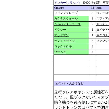
アンカー(フラット)
8000G を想定 更新：202
Creature
18
Item
リビンググローブ
2
ウォーロ
カクタスウォール
2
スフィア
シルバンダッチェス
2
ゼラチン
ピクシー
1
ダイヤア
マッドマン
1
ネクロス
ランドアーチン
3
マグマシ
ロックトロル
3
ワーベア
4
コメント・大会名など
先行クレアボヤンスで属性石を
ただし、風ブックがいたらオブ
購入機会を後ろ倒しにするか2
ランドトランスはセフトで調達