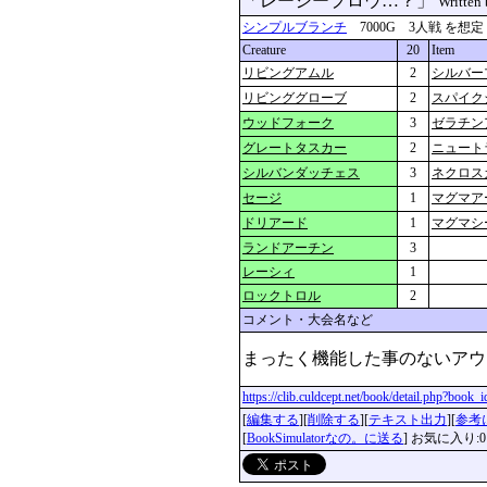
「レーシープロウ…？」
Written
シンプルブランチ
7000G 3人戦 を想定 更新
Creature
20
Item
リビングアムル
2
シルバー
リビンググローブ
2
スパイク
ウッドフォーク
3
ゼラチン
グレートタスカー
2
ニュート
シルバンダッチェス
3
ネクロス
セージ
1
マグマア
ドリアード
1
マグマシ
ランドアーチン
3
レーシィ
1
ロックトロル
2
コメント・大会名など
https://clib.culdcept.net/book/detail.php?book
[
編集する
][
削除する
][
テキスト出力
][
参考
[
BookSimulatorなの。に送る
] お気に入り:0