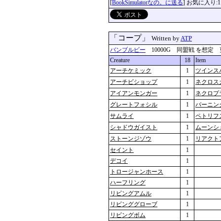
[
BookSimulatorなの。に送る
] お気に入り:1
「コープ」
Written by
ATP
バンブルビー
10000G 同盟戦 を想定 更新：2
Creature
18
Item
アーチケミック
1
ツインス
アーチビショップ
1
ネクロス
アイアンモンガー
1
ネクロプ
グレートフォシル
1
バーニン
サムライ
1
ペトリフ
シャドウガイスト
1
ムーンシ
ストーンジゾウ
1
リアクト
セイント
1
デコイ
1
トロージャンホース
1
ハーフリング
1
リビングアムル
1
リビンググローブ
1
リビングボム
1