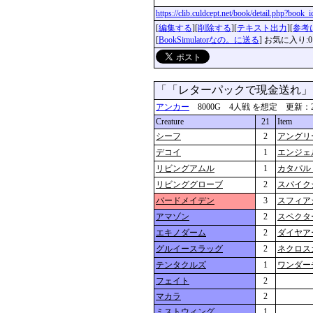
https://clib.culdcept.net/book/detail.php?book
[
編集する
][
削除する
][
テキスト出力
][
参考
[
BookSimulatorなの。に送る
] お気に入り:0
「「レターパックで現金送れ
アンカー
8000G 4人戦 を想定 更新：2024-0
Creature
21
Item
シーフ
2
アングリ
デコイ
1
エンジェ
リビングアムル
1
カタパル
リビンググローブ
2
スパイク
バードメイデン
3
スフィア
アマゾン
2
スペクタ
エキノダーム
2
ダイヤア
グルイースラッグ
2
ネクロス
テンタクルズ
1
ワンダー
フェイト
2
マカラ
2
ミストウィング
1