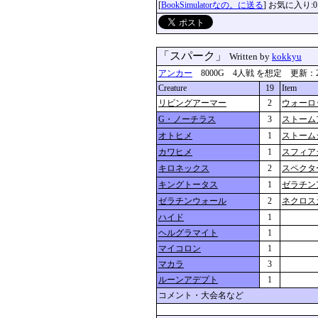
[
BookSimulatorなの。に送る
] お気に入り:0
「スパーク」
Written by
kokkyu
アンカー
8000G 4人戦 を想定 更新：2024-0
Creature
19
Item
リビングアーマー
2
ウォーロ
G・ノーチラス
3
ストーム
オトヒメ
1
ストーム
カワヒメ
1
スフィア
キロネックス
2
スペクタ
キングトータス
1
ゼラチン
ゼラチンウォール
2
ネクロス
ハイド
1
ヘルグラマイト
1
マイコロン
1
マカラ
3
ルーンアデプト
1
コメント・大会名など