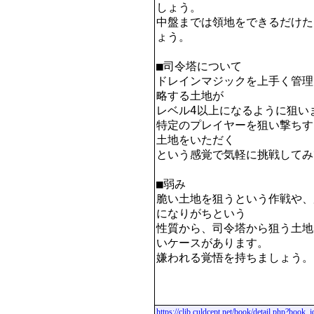
しょう。

中盤までは領地をできるだけた
ょう。

■司令塔について

ドレインマジックを上手く管理
略する土地が

レベル4以上になるように狙いま
特定のプレイヤーを狙い撃ちす
土地をいただく

という感覚で気軽に挑戦してみ
■弱み

脆い土地を狙うという作戦や、
になりがちという

性質から、司令塔から狙う土地
いケースがあります。

嫌われる覚悟を持ちましょう。

https://clib.culdcept.net/book/detail.php?book