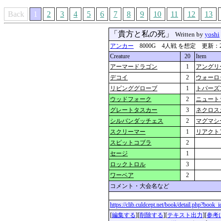
Back
1
2
3
4
5
6
7
8
9
10
11
12
13
「貴方と私の死」
Written by
yoshi
アンカー
8000G 4人戦 を想定 更新：2024-0
Creature
20
Item
アーマードラゴン
1
アングリ
デコイ
2
ウォーロ
リビンググローブ
1
トパーズ
ウッドフォーク
2
ニュート
グレートタスカー
3
ネクロス
シルバンダッチェス
2
マグマシ
スクリーマー
1
リアクト
スピットコブラ
2
セージ
1
ロックトロル
3
ワーベア
2
コメント・大会名など
https://clib.culdcept.net/book/detail.php?book
[
編集する
][
削除する
][
テキスト出力
][
参考