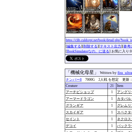
https://clib.culdcept.net/book/detail.php?book
[
編集する
][
削除する
][
テキスト出力
][
参考
[
BookSimulatorなの。に送る
] お気に入り:0
「機械化母星」
Written by
fira_ultr
ナンバー8
7000G 2人戦 を想定 更新：2019-
Creature
21
Item
アーチビショップ
1
アングリ
アーマードラゴン
1
カタパル
グランギア
1
グレムリ
スカイギア
1
スペクタ
セイント
1
ネクロス
デコイ
1
バックラ