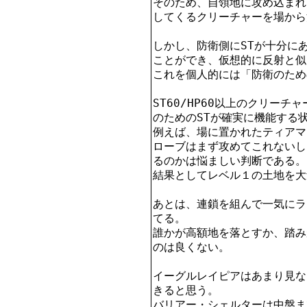
そのため、自領地に攻め込まれ
してくるクリーチャーを場から
しかし、防衛側にSTが十分に
ことができ、仮想的に反射と似
これを個人的には「防衛のための
ST60/HP60以上のクリー
のためのSTが確実に機能する状
例えば、場に置かれたティアマ
ローブはまず攻めてこれないし
るのかは悩ましい判断である。

結果としてレベル１の土地を大
あとは、連鎖を組んで一気にラ
てる。

誰かが高額地を落とすか、踏み
のは良くない。

イーグルレイピアはあまり見な
きると思う。

バリアー・シェルターは中盤ま