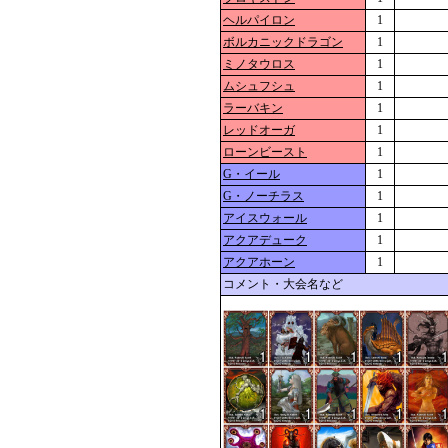
ヘルパイロン
1
ボルカニックドラゴン
1
ミノタウロス
1
ムシュフシュ
1
ラーバキン
1
レッドオーガ
1
ローンビースト
1
G・イール
1
G・ノーチラス
1
アイスウォール
1
アクアデューク
1
アクアホーン
1
コメント・大会名など