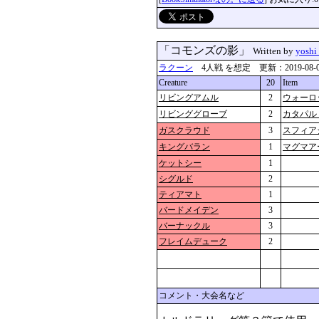
「コモンズの影」
Written by
yosh
ラクーン
4人戦 を想定 更新：2019-08-03 1
Creature
20
Item
リビングアムル
2
ウォーロ
リビンググローブ
2
カタパル
ガスクラウド
3
スフィア
キングバラン
1
マグマア
ケットシー
1
シグルド
2
ティアマト
1
バードメイデン
3
バーナックル
3
フレイムデューク
2
コメント・大会名など