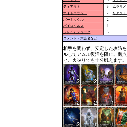
ケットシー
3
マグマシ
ティアマト
3
ムラサメ
ナイトエラント
2
リアクト
バーナックル
2
パイロクルス
1
フレイムデューク
3
コメント・大会名など
相手を問わず、安定した攻防を
ルしてアムル復活を阻止。拠点
と。火被りでも十分戦えます。