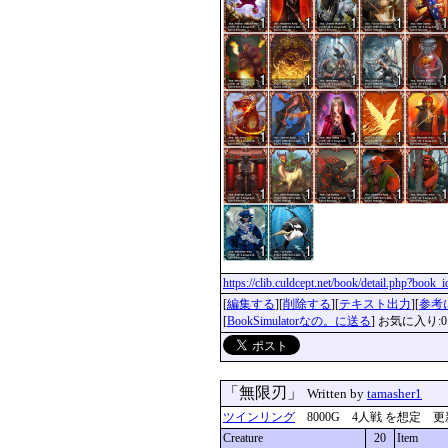
https://clib.culdcept.net/book/detail.php?book
[
編集する
][
削除する
][
テキスト出力
][
参考
[
BookSimulatorなの。に送る
] お気に入り:0
「無限刃」
Written by
tamasher1
ツインリング
8000G 4人戦 を想定 更新：202
Creature
20
Item