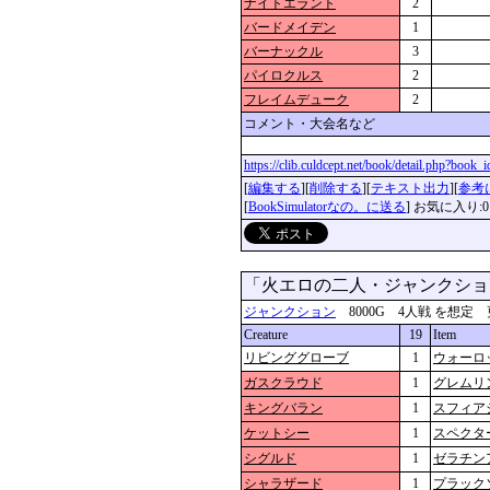
ナイトエラント
2
バードメイデン
1
バーナックル
3
パイロクルス
2
フレイムデューク
2
コメント・大会名など
https://clib.culdcept.net/book/detail.php?book
[
編集する
][
削除する
][
テキスト出力
][
参考
[
BookSimulatorなの。に送る
] お気に入り:0
「火エロの二人・ジャンクシ
ジャンクション
8000G 4人戦 を想定 更新：2
Creature
19
Item
リビンググローブ
1
ウォーロ
ガスクラウド
1
グレムリ
キングバラン
1
スフィア
ケットシー
1
スペクタ
シグルド
1
ゼラチン
シャラザード
1
プラック