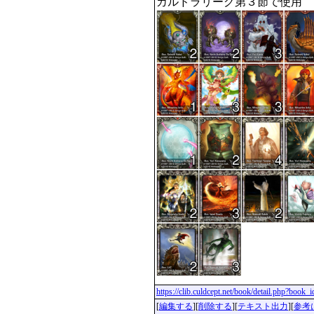
カルドラリーグ第３節で使用 
https://clib.culdcept.net/book/detail.php?book
[
編集する
][
削除する
][
テキスト出力
][
参考