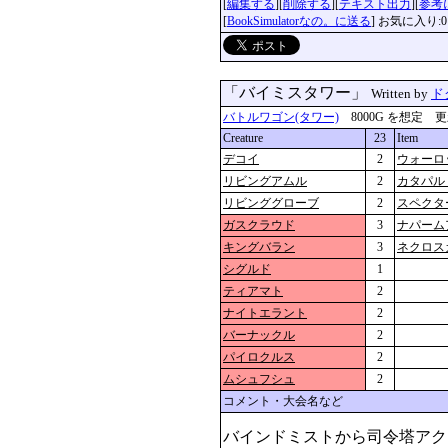
[
編集する
][
削除する
][
テキスト出力
][
参考
[
BookSimulatorなの。に送る
] お気に入り:0
「バイミスタワー」
Written by
ド
バトルワゴン(タワー)
8000G を想定 更新：2
Creature
23
Item
デコイ
2
ウォーロ
リビングアムル
2
カタパル
リビンググローブ
2
スペクタ
ガスクラウド
3
ナパーム
キングバラン
3
ネクロス
シグルド
1
ティアマト
2
ナイトエラント
2
バーナックル
2
パイロクルス
2
ムシュフシュ
2
コメント・大会名など
バインドミストから司令塔アク