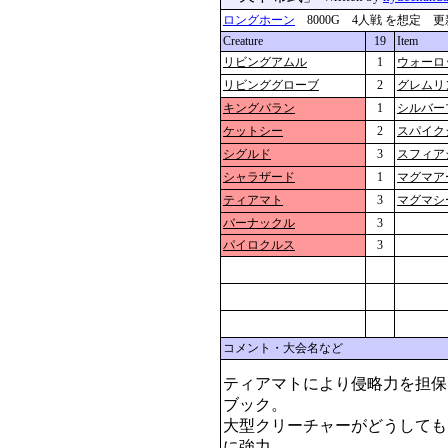
ロングホーン
8000G 4人戦 を想定 更新：201
Creature
19
Item
リビングアムル
1
ウォーロ
リビンググローブ
2
グレムリ
キングバラン
1
シルバー
ケットシー
2
スパイク
シグルド
3
スフィア
シャラザード
1
マグマア
ティアマト
3
マグマシ
バーナックル
3
パイロクルス
3
コメント・大会名など
ティアマトにより侵略力を担保
ブック。

大型クリーチャーがどうしても
に強力。
