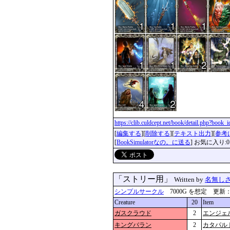
https://clib.culdcept.net/book/detail.php?book
[
編集する
][
削除する
][
テキスト出力
][
参考
[
BookSimulatorなの。に送る
] お気に入り:0
「ストリー用」
Written by
名無し
シンプルサークル
7000G を想定 更新：2019
Creature
20
Item
ガスクラウド
2
エンジェ
キングバラン
2
カタパル