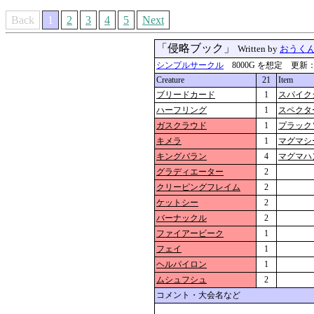
Back
1
2
3
4
5
Next
「侵略ブック」
Written by
おうく
シンプルサークル
8000G を想定 更新：2026
Creature
21
Item
ブリードカード
1
スパイク
ハーフリング
1
スペクタ
ガスクラウド
1
プラック
キメラ
1
マグマシ
キングバラン
4
マグマハ
グラディエーター
2
クリーピングフレイム
2
ケットシー
2
バーナックル
2
ファイアービーク
1
フェイ
1
ヘルパイロン
1
ムシュフシュ
2
コメント・大会名など