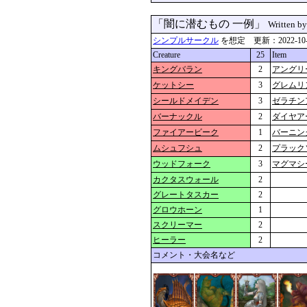
「闇に潜むもの 一例」
Written b
シンプルサークル
を想定 更新：2022-10-12
Creature
25
Item
キングバラン
2
アングリ
ケットシー
3
グレムリ
シールドメイデン
3
ゼラチン
バーナックル
2
ダイヤア
ファイアービーク
1
バーニン
ムシュフシュ
2
プラック
ウッドフォーク
3
マグマシ
カクタスウォール
2
グレートタスカー
2
グロウホーン
1
スクリーマー
2
ヒーラー
2
コメント・大会名など