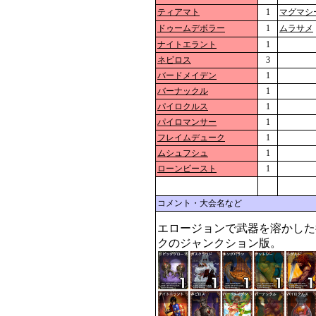
ティアマト
1
マグマシ
ドゥームデボラー
1
ムラサメ
ナイトエラント
1
ネビロス
3
バードメイデン
1
バーナックル
1
パイロクルス
1
パイロマンサー
1
フレイムデューク
1
ムシュフシュ
1
ローンビースト
1
コメント・大会名など
エロージョンで武器を溶かした