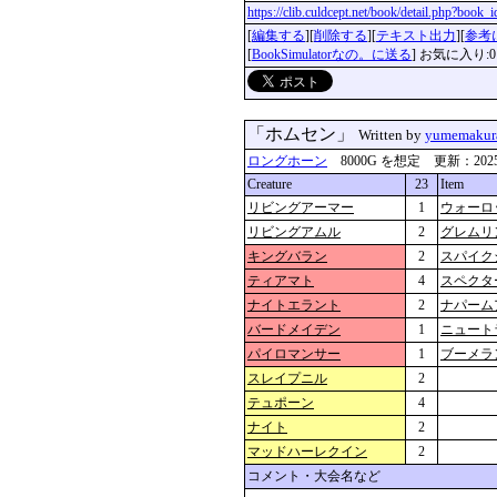
https://clib.culdcept.net/book/detail.php?book
[
編集する
][
削除する
][
テキスト出力
][
参考
[
BookSimulatorなの。に送る
] お気に入り:0
「ホムセン」
Written by
yumemakur
ロングホーン
8000G を想定 更新：2025-09-
Creature
23
Item
リビングアーマー
1
ウォーロ
リビングアムル
2
グレムリ
キングバラン
2
スパイク
ティアマト
4
スペクタ
ナイトエラント
2
ナパーム
バードメイデン
1
ニュート
パイロマンサー
1
ブーメラ
スレイプニル
2
テュポーン
4
ナイト
2
マッドハーレクイン
2
コメント・大会名など