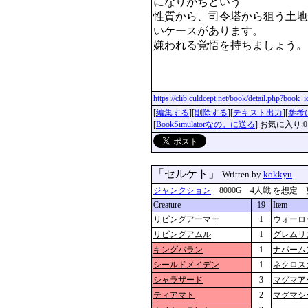
になりがちという

性質から、司令塔から狙う土地
いケースがあります。

嫌われる覚悟を持ちましょう。

https://clib.culdcept.net/book/detail.php?book
[
編集する
][
削除する
][
テキスト出力
][
参考
[
BookSimulatorなの。に送る
] お気に入り:0
「セルケト」
Written by
kokkyu
ジャンクション
8000G 4人戦 を想定 更新：2
Creature
19
Item
リビングアーマー
1
ウォーロ
リビングアムル
1
グレムリ
キングバラン
1
ナパーム
シールドメイデン
1
ネクロス
シャラザード
3
マグマア
ティアマト
2
マグマシ