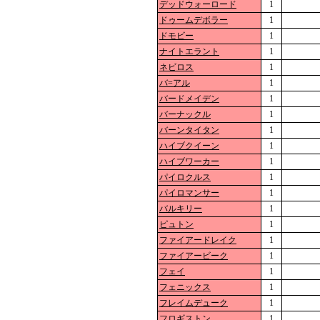
デッドウォーロード
1
ドゥームデボラー
1
ドモビー
1
ナイトエラント
1
ネビロス
1
バ=アル
1
バードメイデン
1
バーナックル
1
バーンタイタン
1
ハイブクイーン
1
ハイブワーカー
1
パイロクルス
1
パイロマンサー
1
バルキリー
1
ピュトン
1
ファイアードレイク
1
ファイアービーク
1
フェイ
1
フェニックス
1
フレイムデューク
1
フロギストン
1