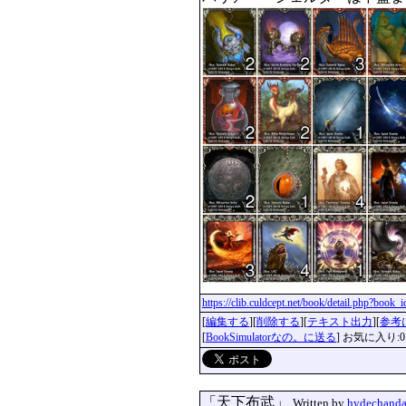
https://clib.culdcept.net/book/detail.php?book
[
編集する
][
削除する
][
テキスト出力
][
参考
[
BookSimulatorなの。に送る
] お気に入り:0
「天下布武」
Written by
hydechand