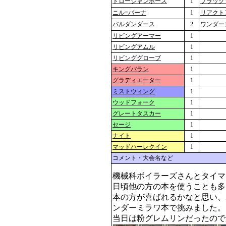
トロージャンホース
1
プラック
ニル=バーナ
1
リアクト
バルダンダース
2
ワンダー
リビングアーマー
1
リビングアムル
1
リビンググローブ
1
キングバラン
1
グラディエーター
1
ミストウィング
1
ウッドフォーク
1
グレートタスカー
1
セージ
1
ナイト
1
マッドハーレクイン
1
コメント・大会名など
機械科ボイラーズさんとタイマ
日頃他の方の本を使うことも多
本の方が喜ばれるかなと思い、
ンダーミラワ本で挑みました。

当日は粉グレムリンだったので