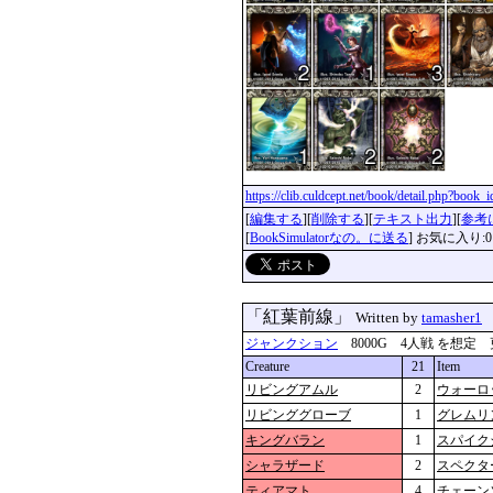
https://clib.culdcept.net/book/detail.php?book
[
編集する
][
削除する
][
テキスト出力
][
参考
[
BookSimulatorなの。に送る
] お気に入り:0
「紅葉前線」
Written by
tamasher1
ジャンクション
8000G 4人戦 を想定 更新：2
Creature
21
Item
リビングアムル
2
ウォーロ
リビンググローブ
1
グレムリ
キングバラン
1
スパイク
シャラザード
2
スペクタ
ティアマト
4
チェーン