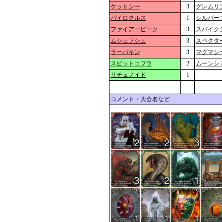
ケットシー
3
グレムリ
パイロクルス
1
シルバー
ファイアービーク
3
スパイク
ムシュフシュ
3
スペクタ
ラーバキン
3
マグマシ
スピットコブラ
2
ムーンシ
リチェノイド
1
コメント・大会名など