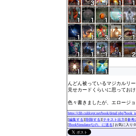
んどん被っているマジカルリー
見せカードくらいに思っておけ
https://clib.culdcept.net/book/detail.php?book
[
編集する
][
削除する
][
テキスト出力
][
参考
[
BookSimulatorなの。に送る
] お気に入り:0