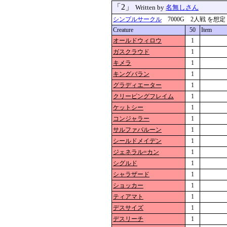
「2」
Written by
名無しさん
シンプルサークル
7000G 2人戦 を想定 更新
Creature
50
Item
オールドウィロウ
1
ガスクラウド
1
キメラ
1
キングバラン
1
グラディエーター
1
クリーピングフレイム
1
ケットシー
1
コンジャラー
1
サルファバルーン
1
シールドメイデン
1
ジェネラル=カン
1
シグルド
1
シャラザード
1
ショッカー
1
ティアマト
1
デスサイズ
1
デスリーチ
1