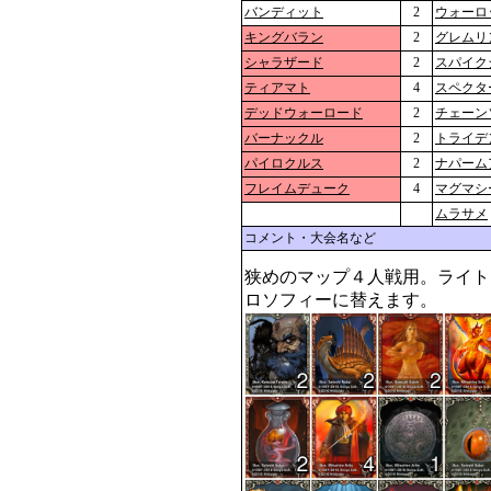
バンディット
2
ウォーロ
キングバラン
2
グレムリ
シャラザード
2
スパイク
ティアマト
4
スペクタ
デッドウォーロード
2
チェーン
バーナックル
2
トライデ
パイロクルス
2
ナパーム
フレイムデューク
4
マグマシ
ムラサメ
コメント・大会名など
狭めのマップ４人戦用。ライト
ロソフィーに替えます。 