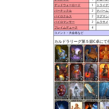
デッドウォーロード
1
トライデ
バーナックル
2
ナパーム
パイロクルス
2
マグマシ
パイロマンサー
2
ムラサメ
フレイムデューク
4
コメント・大会名など
カルドラリーグ第５節C卓にて