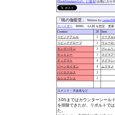
[
BookSimulatorなの。に送る
] お気に入り:0
「暁の伽藍堂」
Written by
cepter16
スパイダー
8000G 4人戦 を想定 更新：2019
Creature
20
Item
リビングアムル
2
イーグル
リビンググローブ
2
ウォーロ
キングバラン
3
グレムリ
ケットシー
1
マグマア
ティアマト
4
マグマシ
バーンタイタン
4
ムラサメ
パイロクルス
2
ムシュフシュ
2
コメント・大会名など
３DSまではカウンターシール
を排除できたが、リボルトでは
た。
