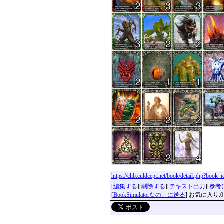
https://clib.culdcept.net/book/detail.php?book
[
編集する
][
削除する
][
テキスト出力
][
参考
[
BookSimulatorなの。に送る
] お気に入り:0