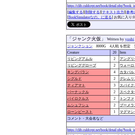
https://clib.culdcept.net/book/detail.php?book
[
編集する
][
削除する
][
テキスト出力
][
参考
[
BookSimulatorなの。に送る
] お気に入り:0
「ジャンク火仮」
Written by
yoshi
ジャンクション
8000G 4人戦 を想定 更新：2
Creature
20
Item
リビングアムル
2
アングリ
リビンググローブ
2
ウォーロ
キングバラン
4
カタパル
シグルド
2
グレムリ
ティアマト
3
スパイク
バーナックル
2
スペクタ
パイロクルス
2
トンファ
ムシュフシュ
2
ブーメラ
ローンビースト
1
マグマシ
コメント・大会名など
https://clib.culdcept.net/book/detail.php?book