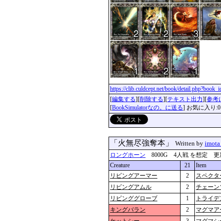
https://clib.culdcept.net/book/detail.php?book
[
編集する
][
削除する
][
テキスト出力
][
参考
[
BookSimulatorなの。に送る
] お気に入り:0
「火無尽強奪本」
Written by
imota
ロングホーン
8000G 4人戦 を想定 更新：201
Creature
21
Item
リビングアーマー
2
スペクタ
リビングアムル
2
チェーン
リビンググローブ
1
トライデ
キングバラン
2
マグマア