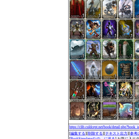
https://clib.culdcept.net/book/detail.php?book
[
編集する
][
削除する
][
テキスト出力
][
参考
[
BookSimulatorなの。に送る
] お気に入り:0