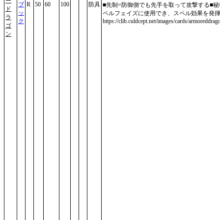
ー
ブ
R
50
60
100
防具
■先制=防御側でも先手を取って攻撃する■秘
ド
ッ
ペルフェイズに使用でき、スペル効果を発
ラ
ク
https://clib.culdcept.net/images/cards/armoreddrag
ゴ
ン