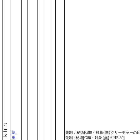
ア
ー
使
先制；秘術[G80・対象{無}クリーチャーのHP-
マ
用
先制 ; 秘術[G80・対象{無}のHP-30]