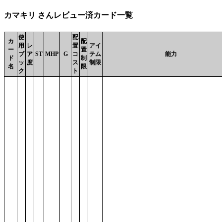
カマキリ さんレビュー済カード一覧
使
配
カ
配
用
レ
置
アイ
ー
置
ブ
ア
ST
MHP
G
コ
テム
能力
ド
制
ッ
度
ス
制限
名
限
ク
ト