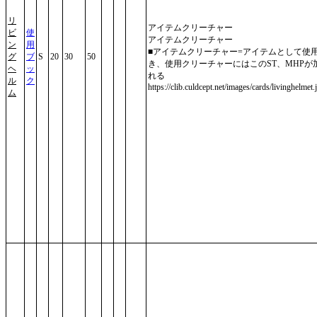
リ
アイテムクリーチャー
ビ
使
アイテムクリーチャー
ン
用
■アイテムクリーチャー=アイテムとして使
グ
ブ
S
20
30
50
き、使用クリーチャーにはこのST、MHPが
ヘ
ッ
れる
ル
ク
https://clib.culdcept.net/images/cards/livinghelmet.
ム