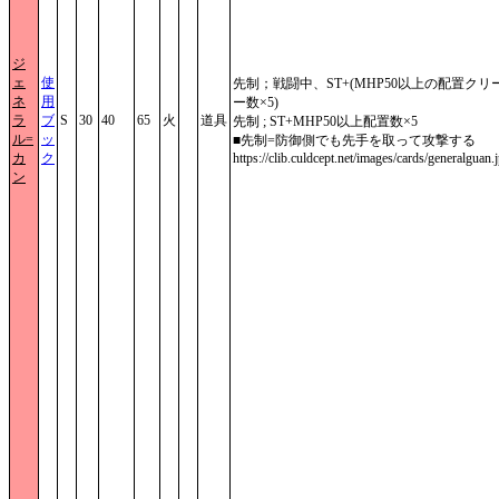
ジ
ェ
使
先制；戦闘中、ST+(MHP50以上の配置クリ
ネ
用
ー数×5)
ラ
ブ
S
30
40
65
火
道具
先制 ; ST+MHP50以上配置数×5
ル=
ッ
■先制=防御側でも先手を取って攻撃する
カ
ク
https://clib.culdcept.net/images/cards/generalguan.
ン