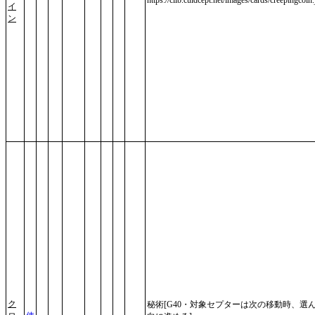
イ
ン
ク
秘術[G40・対象セプターは次の移動時、選