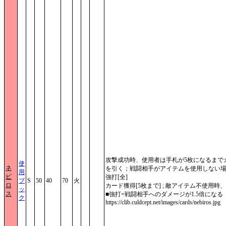
攻撃成功時、使用者は手札が5枚になるまで
使
ネ
を引く；戦闘相手がアイテムを使用しない
用
ビ
強打[全]
ブ
S
50
40
70
火
ロ
カード獲得[5枚まで] ; 敵アイテム不使用時
ッ
ス
■強打=戦闘相手へのダメージが1.5倍になる
ク
https://clib.culdcept.net/images/cards/nebiros.jpg