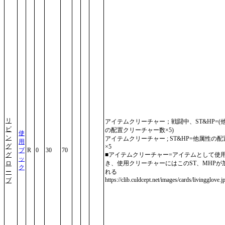
リ
アイテムクリーチャー；戦闘中、ST&HP=(
ビ
の配置クリーチャー数×5)
使
ン
アイテムクリーチャー ; ST&HP=他属性の
用
グ
×5
ブ
R
0
30
70
グ
■アイテムクリーチャー=アイテムとして使
ッ
ロ
き、使用クリーチャーにはこのST、MHPが
ク
ー
れる
https://clib.culdcept.net/images/cards/livingglove.j
ブ