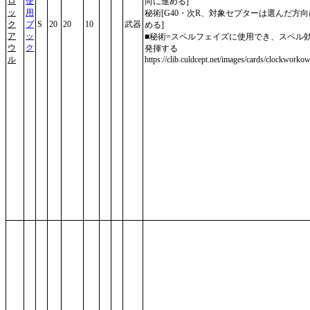
ロ
使
向に進める]
ッ
用
秘術[G40・次R、対象セプターは選んだ方
ク
ブ
S
20
20
10
武器
める]
ア
ッ
■秘術=スペルフェイズに使用でき、スペル
ウ
ク
発揮する
ル
https://clib.culdcept.net/images/cards/clockworkow