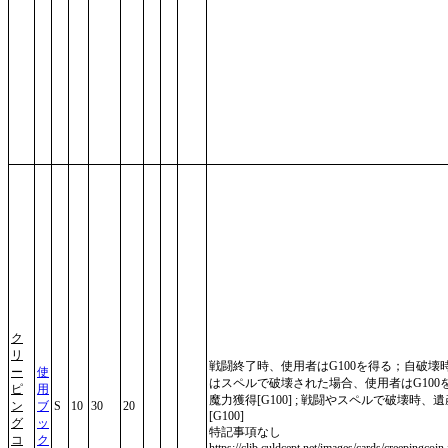
ク
リ
戦闘終了時、使用者はG100を得る；自破壊
ー
使
はスペルで破壊された場合、使用者はG100
ピ
用
魔力獲得[G100] ; 戦闘やスペルで破壊時、遺
ン
ブ
S
10
30
20
[G100]
グ
ッ
特記事項なし
コ
ク
https://clib.culdcept.net/images/cards/creepingcoin