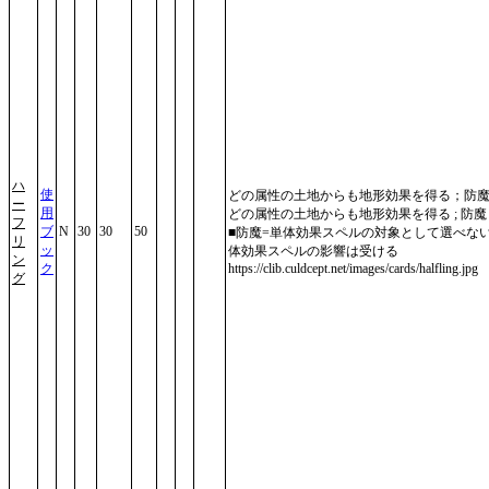
ハ
使
どの属性の土地からも地形効果を得る；防
ー
用
どの属性の土地からも地形効果を得る ; 防魔
フ
ブ
N
30
30
50
■防魔=単体効果スペルの対象として選べな
リ
ッ
体効果スペルの影響は受ける
ン
ク
https://clib.culdcept.net/images/cards/halfling.jpg
グ