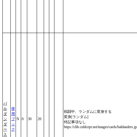
バ
ル
使
戦闘中、ランダムに変身する
ダ
用
変身[ランダム]
ン
ブ
N
0
30
20
特記事項なし
ダ
ッ
https://clib.culdcept.net/images/cards/baldanders.j
ー
ク
ス