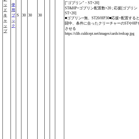
["ゴブリン"・ST+20]
ッ
使
ST&HP=ゴブリン配置数×20 ; 応援[ゴブリン
ド
用
ST+20]
キ
ブ
S
30
30
30
■ゴブリン=無、ST20/HP30■応援=配置する
ャ
ッ
闘中、条件に合ったクリーチャーのSTやHP
ッ
ク
させる
プ
https://clib.culdcept.net/images/cards/redcap.jpg