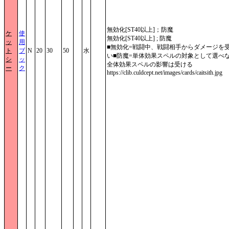
無効化[ST40以上]；防魔
ケ
使
無効化[ST40以上] ; 防魔
ッ
用
■無効化=戦闘中、戦闘相手からダメージを
ト
ブ
N
20
30
50
水
い■防魔=単体効果スペルの対象として選べ
シ
ッ
全体効果スペルの影響は受ける
ー
ク
https://clib.culdcept.net/images/cards/caitsith.jpg