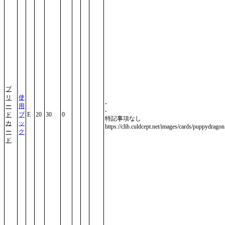
ブ
リ
使
-
ー
用
-
ド
ブ
E
20
30
0
特記事項なし
カ
ッ
https://clib.culdcept.net/images/cards/puppydragon
ー
ク
ド