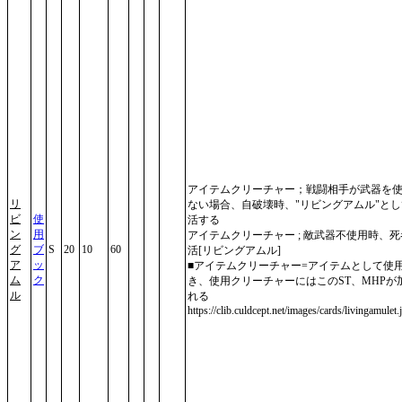
アイテムクリーチャー；戦闘相手が武器を
リ
ない場合、自破壊時、"リビングアムル"と
ビ
使
活する
ン
用
アイテムクリーチャー ; 敵武器不使用時、
グ
ブ
S
20
10
60
活[リビングアムル]
ア
ッ
■アイテムクリーチャー=アイテムとして使
ム
ク
き、使用クリーチャーにはこのST、MHPが
ル
れる
https://clib.culdcept.net/images/cards/livingamulet.