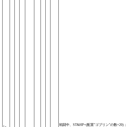
戦闘中、ST&HP=(配置"ゴブリン"の数×20)
レ