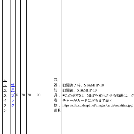
ロ
武
ッ
使
器，
戦闘終了時、ST&MHP-10
ク
用
防
戦闘後、ST&MHP-10
タ
ブ
R
70
70
90
具，
■この基本ST、MHPを変化させる効果は、
イ
ッ
巻
チャーがカードに戻るまで続く
タ
ク
物，
https://clib.culdcept.net/images/cards/rocktitan.jpg
ン
道具