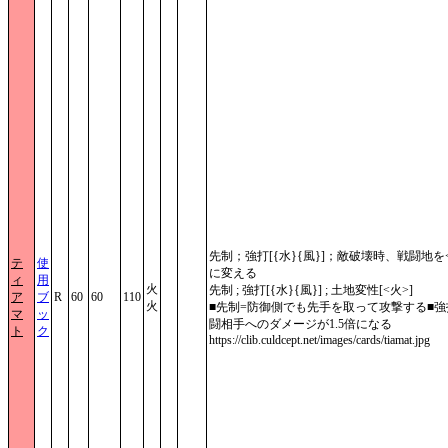
先制；強打[{水}{風}]；敵破壊時、戦闘地を
テ
使
に変える
ィ
用
火
先制 ; 強打[{水}{風}] ; 土地変性[<火>]
ア
ブ
R
60
60
110
火
■先制=防御側でも先手を取って攻撃する■強
マ
ッ
闘相手へのダメージが1.5倍になる
ト
ク
https://clib.culdcept.net/images/cards/tiamat.jpg