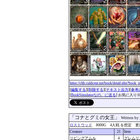
https://clib.culdcept.net/book/detail.php?book
[
編集する
][
削除する
][
テキスト出力
][
参考
[
BookSimulatorなの。に送る
] お気に入り:0
「コナとグミの女王」
Written by
ロストウッド
8000G 4人戦 を想定 更新：202
Creature
21
Item
リビングアムル
4
グレムリ