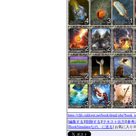
https://clib.culdcept.net/book/detail.php?book
[
編集する
][
削除する
][
テキスト出力
][
参考
[
BookSimulatorなの。に送る
] お気に入り:0