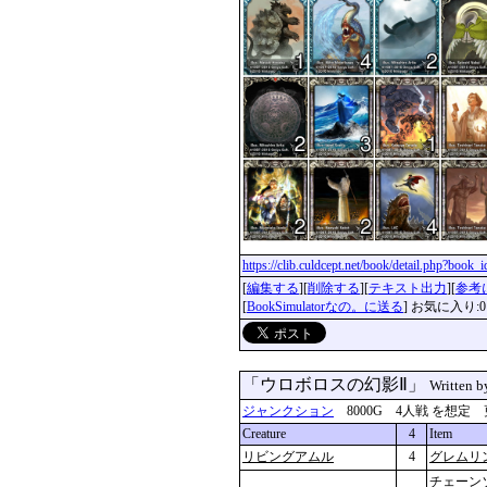
https://clib.culdcept.net/book/detail.php?book
[
編集する
][
削除する
][
テキスト出力
][
参考
[
BookSimulatorなの。に送る
] お気に入り:0
「ウロボロスの幻影Ⅱ」
Written 
ジャンクション
8000G 4人戦 を想定 更新：2
Creature
4
Item
リビングアムル
4
グレムリ
チェーン