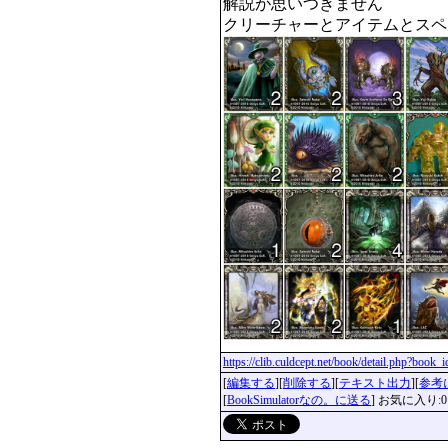
解説が思いつきません

クリーチャーとアイテムとスペ
https://clib.culdcept.net/book/detail.php?book
[
編集する
][
削除する
][
テキスト出力
][
参考
[
BookSimulatorなの。に送る
] お気に入り:0