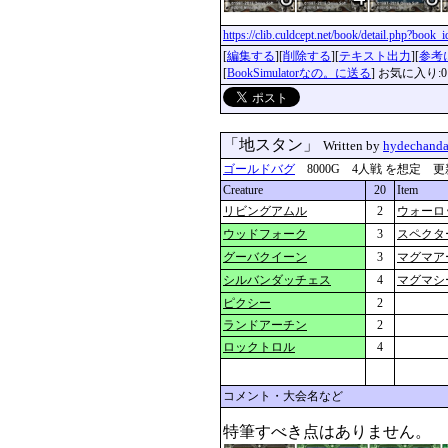
https://clib.culdcept.net/book/detail.php?book
[
編集する
][
削除する
][
テキスト出力
][
参考
[
BookSimulatorなの。に送る
] お気に入り:0
「地スタン」
Written by
hydechand
ゴールドバグ
8000G 4人戦 を想定 更新：202
Creature
20
Item
リビングアムル
2
ウォーロ
ウッドフォーク
3
スペクタ
グーバクイーン
3
マグマア
シルバンダッチェス
4
マグマシ
ピクシー
2
ランドアーチン
2
ロックトロル
4
コメント・大会名など
特筆すべき点はありません。 