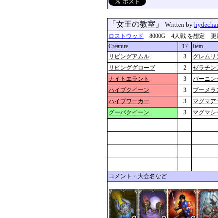
「女王の教室」
Written by
hydecha
ロストウッド
8000G 4人戦 を想定 更新：202
Creature
17
Item
リビングアムル
3
グレムリ
リビンググローブ
2
ゼラチン
ナイトエラント
3
バーニン
ハイブクイーン
3
ブーメラ
ハイブワーカー
3
マグマア
グーバクイーン
3
マグマシ
コメント・大会名など