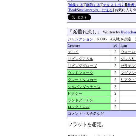
[
編集する
][
削除する
][
テキスト出力
][
参考
[
BookSimulatorなの。に送る
] お気に入り:0
「涎垂れ流し」
Written by
hydecha
ジャンクション
8000G 4人戦 を想定 更新：2
Creature
20
Item
デコイ
2
ウォーロ
リビングアムル
2
グレムリ
リビンググローブ
3
ゼラチン
ウッドフォーク
2
マグマシ
グレートタスカー
2
リアクト
シルバンダッチェス
3
ピクシー
2
ランドアーチン
2
ロックトロル
2
コメント・大会名など
フラットを想定。
