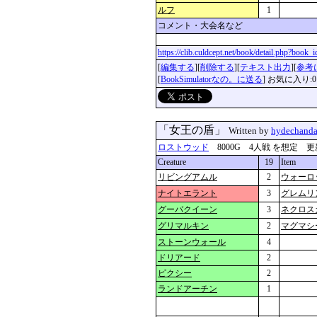
ルフ
1
コメント・大会名など
https://clib.culdcept.net/book/detail.php?book
[
編集する
][
削除する
][
テキスト出力
][
参考
[
BookSimulatorなの。に送る
] お気に入り:0
「女王の盾」
Written by
hydechand
ロストウッド
8000G 4人戦 を想定 更新：202
Creature
19
Item
リビングアムル
2
ウォーロ
ナイトエラント
3
グレムリ
グーバクイーン
3
ネクロス
グリマルキン
2
マグマシ
ストーンウォール
4
ドリアード
2
ピクシー
2
ランドアーチン
1