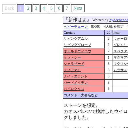
Back
1
2
3
4
5
6
7
Next
「新作はよ」
Written by
hydechand
ヘビーチェーン
8000G 4人戦 を想定 更新：2
Creature
20
Item
リビングアムル
2
ウォーロ
リビンググローブ
2
グレムリ
オールドウィロウ
2
スペクタ
ケットシー
1
マグマア
シャラザード
3
マグマシ
ティアマト
3
ムラサメ
ナイトエラント
3
バードメイデン
3
パイロクルス
1
コメント・大会名など
ストーンを想定。

カオスパレスで検討したウイロ
グしました。
