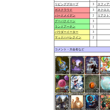
リビンググローブ
3
スフィア
ガスクラウド
3
ネクロス
バードメイデン
2
リアクト
グーバクイーン
3
ランドアーチン
1
パウダーイーター
3
マッドハーレクイン
2
コメント・大会名など