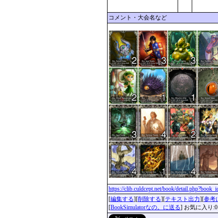
コメント・大会名など
https://clib.culdcept.net/book/detail.php?book
[
編集する
][
削除する
][
テキスト出力
][
参考
[
BookSimulatorなの。に送る
] お気に入り:0