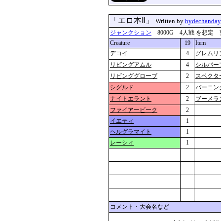
「エロ本Ⅱ」
Written by
hydechanda
ジャンクション
8000G 4人戦 を想定 更新：2
Creature
19
Item
デコイ
4
グレムリ
リビングアムル
4
シルバー
リビンググローブ
2
スペクタ
シグルド
2
バーニン
ナイトエラント
2
ブーメラ
ファイアービーク
2
イエティ
1
ヘルグラマイト
1
レーシィ
1
コメント・大会名など