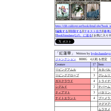
https://clib.culdcept.net/book/detail.php?book
[
編集する
][
削除する
][
テキスト出力
][
参考
[
BookSimulatorなの。に送る
] お気に入り:0
「紅蓮華」
Written by
hydechandayo
ジャンクション
8000G 4人戦 を想定 更新：2
Creature
17
Item
リビングアムル
1
カタパル
リビンググローブ
3
グレムリ
ガスクラウド
4
トライデ
シグルド
2
ナパーム
ティアマト
3
バタリン
ナイトエラント
4
ブーメラ
マグマア
ムラサメ