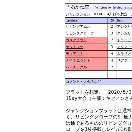
「あかね空」
Written by
hydechand
ジャンクション
8000G 4人戦 を想定 更新：2
Creature
20
Item
リビングアムル
2
アングリ
リビンググローブ
3
グレムリ
ガスクラウド
2
トライデ
ケットシー
3
マグマア
ティアマト
4
ムラサメ
ナイトエラント
4
リアクト
バーナックル
2
コメント・大会名など
フラットを想定。　2020/5
1Day大会（主催：キセノンさ
ジャンクションフラットは通常
く、リビンググローブのST最大
は稀であるもののリビンググロ
ローブを3枚搭載しレベル1攻