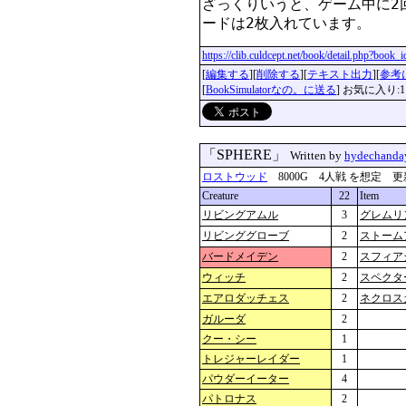
ざっくりいうと、ゲーム中に2
https://clib.culdcept.net/book/detail.php?book
[
編集する
][
削除する
][
テキスト出力
][
参考
[
BookSimulatorなの。に送る
] お気に入り:1
「SPHERE」
Written by
hydechanda
ロストウッド
8000G 4人戦 を想定 更新：202
Creature
22
Item
リビングアムル
3
グレムリ
リビンググローブ
2
ストーム
バードメイデン
2
スフィア
ウィッチ
2
スペクタ
エアロダッチェス
2
ネクロス
ガルーダ
2
クー・シー
1
トレジャーレイダー
1
パウダーイーター
4
パトロナス
2