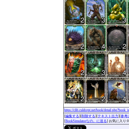
https://clib.culdcept.net/book/detail.php?book
[
編集する
][
削除する
][
テキスト出力
][
参考
[
BookSimulatorなの。に送る
] お気に入り:0