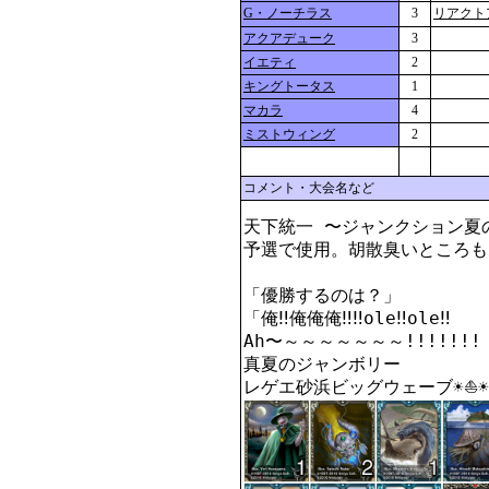
G・ノーチラス
3
リアクト
アクアデューク
3
イエティ
2
キングトータス
1
マカラ
4
ミストウィング
2
コメント・大会名など
天下統一 〜ジャンクション夏の
予選で使用。胡散臭いところもあ
「優勝するのは？」

「俺‼️俺俺俺‼️‼️ole‼️ole‼️

Ah〜～～～～～～～!!!!!!!

真夏のジャンボリー

レゲエ砂浜ビッグウェーブ☀️⛵☀