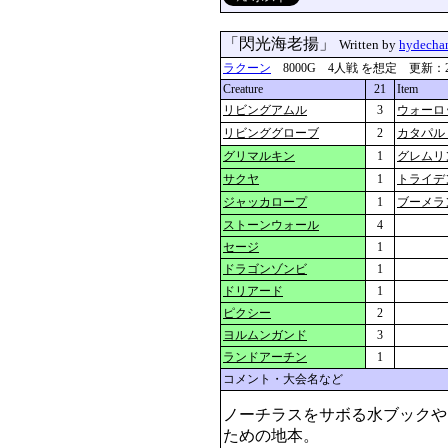
「閃光海老揚」
Written by
hydecha
ラクーン
8000G 4人戦 を想定 更新：2020-0
Creature
21
Item
リビングアムル
3
ウォーロ
リビンググローブ
2
カタパル
グリマルキン
1
グレムリ
サクヤ
1
トライデ
ジャッカロープ
1
ブーメラ
ストーンウォール
4
セージ
1
ドラゴンゾンビ
1
ドリアード
1
ピクシー
2
ヨルムンガンド
3
ランドアーチン
1
コメント・大会名など
ノーチラスをサボる水ブックや
ための地本。
