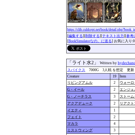
https://clib.culdcept.net/book/detail.php?book
[
編集する
][
削除する
][
テキスト出力
][
参考
[
BookSimulatorなの。に送る
] お気に入り:0
「ライト水2」
Written by
hydechan
スパイクス
7000G 3人戦 を想定 更新：2022
Creature
19
Item
リビングアムル
2
ウォーロ
G・イール
2
エンジェ
G・ノーチラス
3
ストーム
アクアデューク
2
リアクト
イエティ
1
フェイト
2
マカラ
4
ミストウィング
3