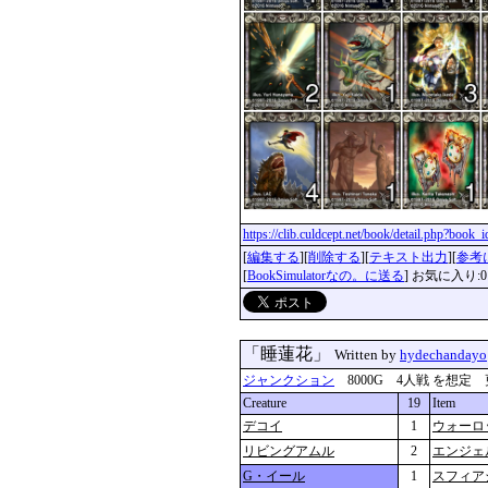
https://clib.culdcept.net/book/detail.php?book
[
編集する
][
削除する
][
テキスト出力
][
参考
[
BookSimulatorなの。に送る
] お気に入り:0
「睡蓮花」
Written by
hydechandayo
ジャンクション
8000G 4人戦 を想定 更新：2
Creature
19
Item
デコイ
1
ウォーロ
リビングアムル
2
エンジェ
G・イール
1
スフィア