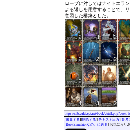
ローブに対してはナイトエラン
よる返しを用意することで、リ
意図した構築とした。 
https://clib.culdcept.net/book/detail.php?book
[
編集する
][
削除する
][
テキスト出力
][
参考
[
BookSimulatorなの。に送る
] お気に入り:0