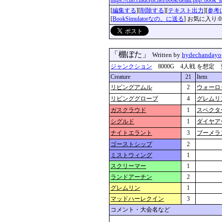
https://clib.culdcept.net/book/detail.php?book
[
編集する
][
削除する
][
テキスト出力
][
参考
[
BookSimulatorなの。に送る
] お気に入り:0
「棚ぼた」
Written by
hydechandayo
ジャンクション
8000G 4人戦 を想定 更新：2
Creature
21
Item
リビングアムル
2
ウォーロ
リビンググローブ
4
グレムリ
ガスクラウド
1
スペクタ
シグルド
1
ダイヤア
ナイトエラント
3
ブーメラ
ゴーストシップ
2
ミストウィング
1
スクリーマー
1
ランドアーチン
2
グレムリン
1
マッドハーレクイン
3
コメント・大会名など