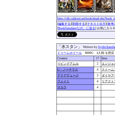
https://clib.culdcept.net/book/detail.php?book
[
編集する
][
削除する
][
テキスト出力
][
参考
[
BookSimulatorなの。に送る
] お気に入り:0
「水スタン」
Written by
hydechand
ドゥームホイール
8000G 4人戦 を想定 更新
Creature
17
Item
リビングアムル
2
エンジェ
G・ノーチラス
4
ストーム
アクアデューク
3
ダイヤア
フェイト
4
リアクト
マカラ
4