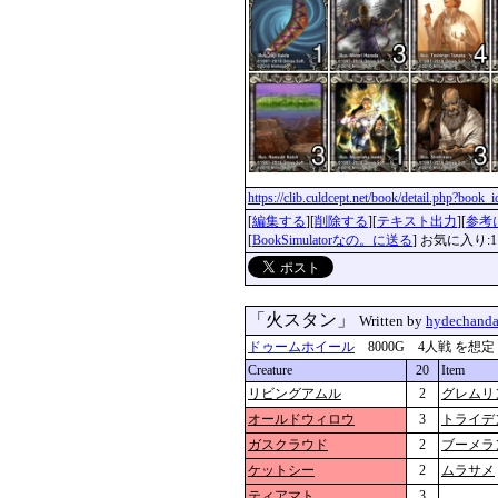
https://clib.culdcept.net/book/detail.php?book
[
編集する
][
削除する
][
テキスト出力
][
参考
[
BookSimulatorなの。に送る
] お気に入り:1
「火スタン」
Written by
hydechand
ドゥームホイール
8000G 4人戦 を想定 更新
Creature
20
Item
リビングアムル
2
グレムリ
オールドウィロウ
3
トライデ
ガスクラウド
2
ブーメラ
ケットシー
2
ムラサメ
ティアマト
3