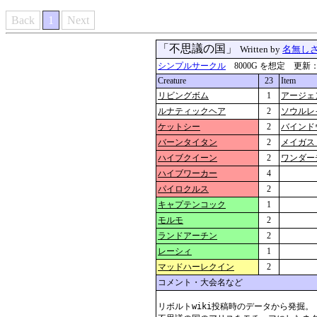
Back
1
Next
「不思議の国」
Written by
名無し
シンプルサークル
8000G を想定 更新：2026
Creature
23
Item
リビングボム
1
アージェ
ルナティックヘア
2
ソウルレ
ケットシー
2
バインド
バーンタイタン
2
メイガス
ハイブクイーン
2
ワンダー
ハイブワーカー
4
パイロクルス
2
キャプテンコック
1
モルモ
2
ランドアーチン
2
レーシィ
1
マッドハーレクイン
2
コメント・大会名など
リボルトwiki投稿時のデータから発掘。
