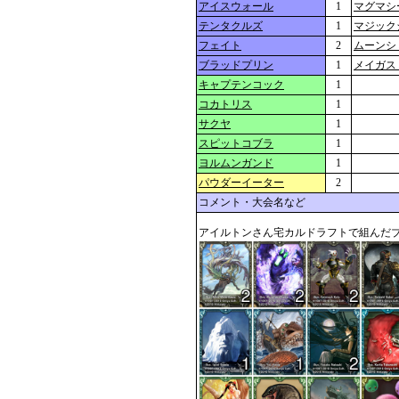
アイスウォール
1
マグマシ
テンタクルズ
1
マジック
フェイト
2
ムーンシ
ブラッドプリン
1
メイガス
キャプテンコック
1
コカトリス
1
サクヤ
1
スピットコブラ
1
ヨルムンガンド
1
パウダーイーター
2
コメント・大会名など
アイルトンさん宅カルドラフトで組んだブ