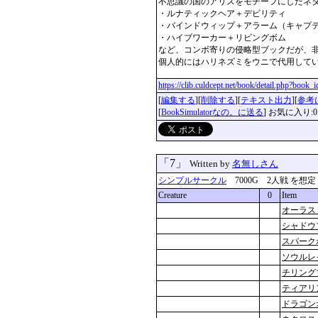
不思議の国のアリスをモチーフにしたネタ
・ルナティックヘア＋デビリティ

・バインドウィップ＋アラーム（キャプテ
・ハイブワーカー＋リビングボム

など、コンボ寄りの侵略型ブックだが、非
個人的にはハリネズミをウニで代用して
https://clib.culdcept.net/book/detail.php?book
[
編集する
][
削除する
][
テキスト出力
][
参考
[
BookSimulatorなの。に送る
] お気に入り:0
「7」
Written by
名無しさん
シンプルサークル
7000G 2人戦 を想定 更新
Creature
0
Item
オーラス
シャドウ
スパーク
ソウルレ
チリング
ティアリ
ドラゴン