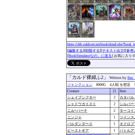
https://clib.culdcept.net/book/detail.php?book
[
編集する
][
削除する
][
テキスト出力
][
参考
[
BookSimulatorなの。に送る
] お気に入り:0
「カルド裸婦ふ2」
Written by
fira
ジャンクション
8000G 4人戦 を想定 更新：2
Creature
21
Item
シェイプシフター
2
カタパル
シャドウガイスト
2
シルバー
ニル=バーナ
2
ターコイ
ニンジャ
1
ツインス
バルダンダース
1
ネクロプ
ビーストギア
1
バトルア