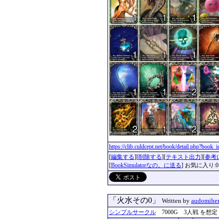
https://clib.culdcept.net/book/detail.php?book_
[
編集する
][
削除する
][
テキスト出力
][
参考
[
BookSimulatorなの。に送る
] お気に入り:0
「火水その0」
Written by
audomihe
シンプルサークル
7000G 3人戦 を想定 更新