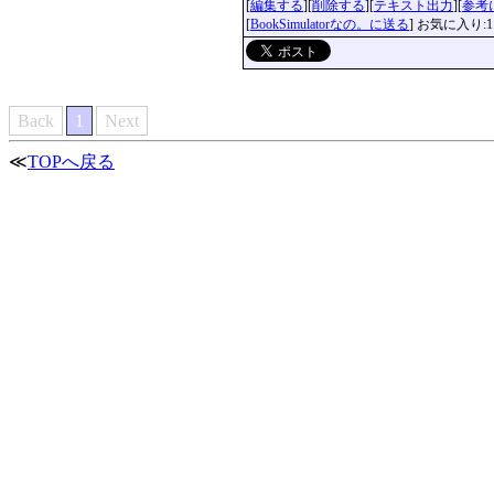
[
編集する
][
削除する
][
テキスト出力
][
参考
[
BookSimulatorなの。に送る
] お気に入り:1
Back
1
Next
≪
TOPへ戻る