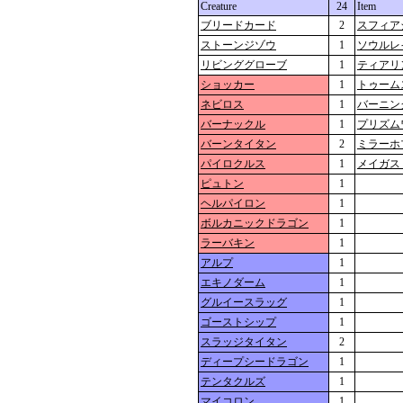
Creature
24
Item
ブリードカード
2
スフィア
ストーンジゾウ
1
ソウルレ
リビンググローブ
1
ティアリ
ショッカー
1
トゥーム
ネビロス
1
バーニン
バーナックル
1
プリズム
バーンタイタン
2
ミラーホ
パイロクルス
1
メイガス
ピュトン
1
ヘルパイロン
1
ボルカニックドラゴン
1
ラーバキン
1
アルプ
1
エキノダーム
1
グルイースラッグ
1
ゴーストシップ
1
スラッジタイタン
2
ディープシードラゴン
1
テンタクルズ
1
マイコロン
1