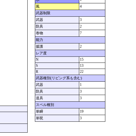
風
4
武器制限
武器
3
防具
2
巻物
7
能力
援護
2
レア度
N
15
S
13
R
22
武器種別(リビング系も含む)
武器
1
防具
3
道具
3
スペル種別
単瞬
19
単呪
3