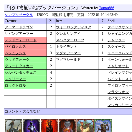
「化け物揃い地ブックバージョン」
Written by
Tomo686
シンプルサークル
12000G 同盟戦 を想定 更新：2022-01-10 14:23:49
Creature
21
Item
7
Spell
アーマードラゴン
2
ウォーロックディスク
2
クイックサン
リビングアーマー
2
グレムリンアイ
1
シャイニング
デッドウォーロード
1
スペクターローブ
1
シャッター
パイロクルス
1
トライデント
1
スクイーズ
ムシュフシュ
3
マグマアーマー
1
スニークハン
ウッドフォーク
2
マグマシールド
1
ターンウォー
グレートタスカー
2
チャリオット
シルバンダッチェス
4
ドレインマジ
スクリーマー
2
バインドミス
ロックトロル
2
フィロソフィ
フラクシオン
ポイズンマイ
マジカルリー
コメント・大会名など