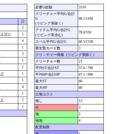
必要G総額
3310
クリーチャー平均G/合計
G
68.1/1430
22
(リビング系除く)
ド
2
アイテム平均G/合計G
78.6/550
ガイザー
1
(リビング系含む)
4
スペル平均G/合計G
60.5/1330
1
要生贄カード数
3
ド
2
クリ－チャー情報（リビング系除く）
ル
1
クリーチャー数
21
1
平均ST/合計ST
37.6 / 790
ック
1
平均HP/合計HP
47.1 / 990
ト
1
最大ST
60
ー
4
最大HP
60
1
土地コスト
ンド
2
無し
12
プ
1
火
3
地
2
地地
4
配置制限
水
1