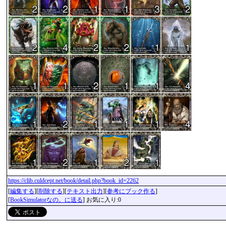
https://clib.culdcept.net/book/detail.php?book_id=2262
[
編集する
][
削除する
][
テキスト出力
][
参考にブック作る
]
[
BookSimulatorなの。に送る
] お気に入り:0