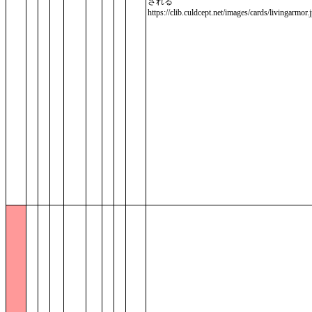
される
https://clib.culdcept.net/images/cards/livingarmor.