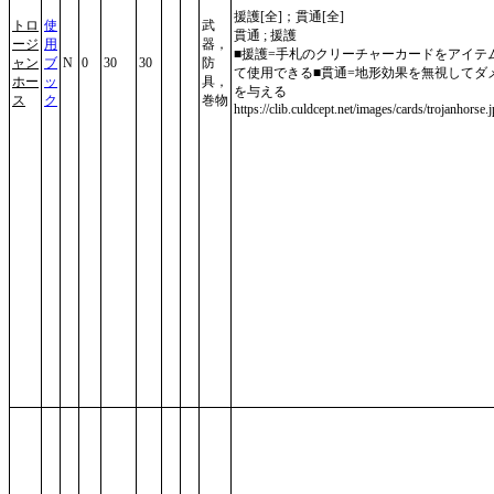
援護[全]；貫通[全]
トロ
使
武
貫通 ; 援護
ージ
用
器，
■援護=手札のクリーチャーカードをアイテ
ャン
ブ
N
0
30
30
防
て使用できる■貫通=地形効果を無視してダ
ホー
ッ
具，
を与える
ス
ク
巻物
https://clib.culdcept.net/images/cards/trojanhorse.