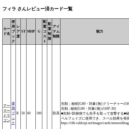
フィラ さんレビュー済カード一覧
使
配
配
用
レ
置
アイ
カー
置
ブ
ア
ST
MHP
G
コ
テム
能力
ド名
制
ッ
度
ス
制限
限
ク
ト
使
先制；秘術[G80・対象{無}クリーチャーのHP
アー
用
先制 ; 秘術[G80・対象{無}のHP-30]
マー
ブ
R
50
60
100
防具
■先制=防御側でも先手を取って攻撃する■秘
ドラ
ッ
ペルフェイズに使用でき、スペル効果を発
ゴン
ク
https://clib.culdcept.net/images/cards/armoreddra