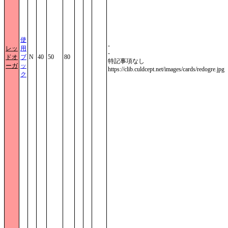
使
-
レッ
用
-
ドオ
ブ
N
40
50
80
特記事項なし
ーガ
ッ
https://clib.culdcept.net/images/cards/redogre.jpg
ク