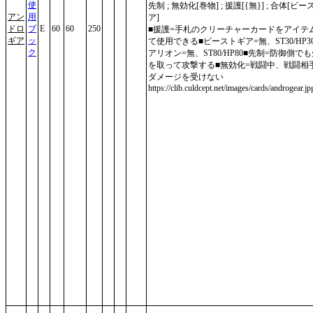
使
先制 ; 無効化[巻物] ; 援護[{無}] ; 合体[ビ
アン
用
ア]
ドロ
ブ
E
60
60
250
■援護=手札のクリーチャーカードをアイテ
ギア
ッ
て使用できる■ビーストギア=無、ST30/HP3
ク
アリオン=無、ST80/HP80■先制=防御側で
を取って攻撃する■無効化=戦闘中、戦闘相
ダメージを受けない
https://clib.culdcept.net/images/cards/androgear.jp