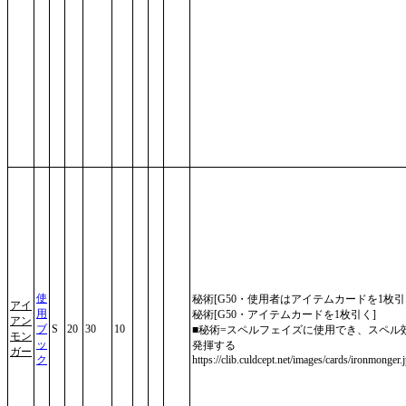
使
秘術[G50・使用者はアイテムカードを1枚引
アイ
用
秘術[G50・アイテムカードを1枚引く]
アン
ブ
S
20
30
10
■秘術=スペルフェイズに使用でき、スペル
モン
ッ
発揮する
ガー
ク
https://clib.culdcept.net/images/cards/ironmonger.