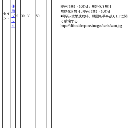
使
即死[{無}・100%]；無効化[{無}]
用
無効化[{無}] ; 即死[{無}・100%]
セイ
ブ
S
30
30
50
■即死=攻撃成功時、戦闘相手を残りHPに関
ント
ッ
く破壊する
ク
https://clib.culdcept.net/images/cards/saint.jpg