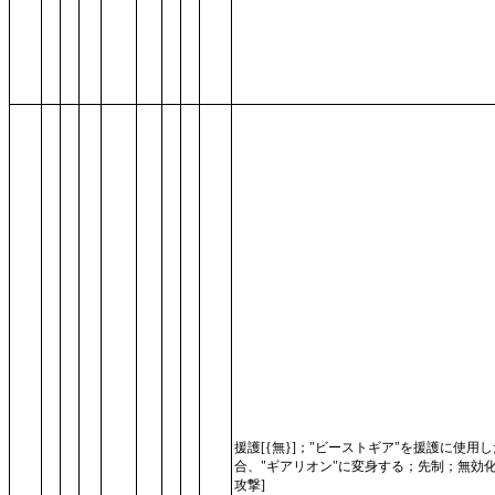
援護[{無}]；"ビーストギア"を援護に使用
合、"ギアリオン"に変身する；先制；無効化
攻撃]