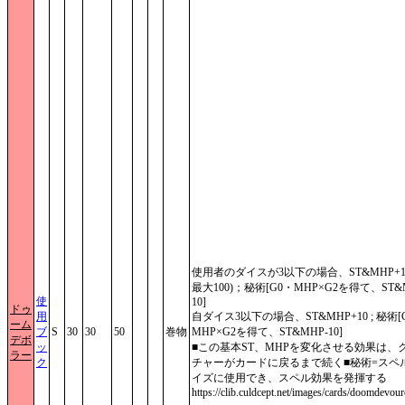
使用者のダイスが3以下の場合、ST&MHP+1
最大100)；秘術[G0・MHP×G2を得て、ST&
使
10]
ドゥ
用
自ダイス3以下の場合、ST&MHP+10 ; 秘術[
ーム
ブ
S
30
30
50
巻物
MHP×G2を得て、ST&MHP-10]
デボ
ッ
■この基本ST、MHPを変化させる効果は、
ラー
ク
チャーがカードに戻るまで続く■秘術=スペ
イズに使用でき、スペル効果を発揮する
https://clib.culdcept.net/images/cards/doomdevour