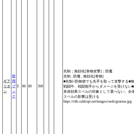
先制；無効化[巻物攻撃]；防魔
使
先制 ; 防魔 ; 無効化[巻物]
ギア
用
■先制=防御側でも先手を取って攻撃する■無
リオ
ブ
E
80
80
300
戦闘中、戦闘相手からダメージを受けない■
ン
ッ
単体効果スペルの対象として選べない。全
ク
スペルの影響は受ける
https://clib.culdcept.net/images/cards/gearion.jpg