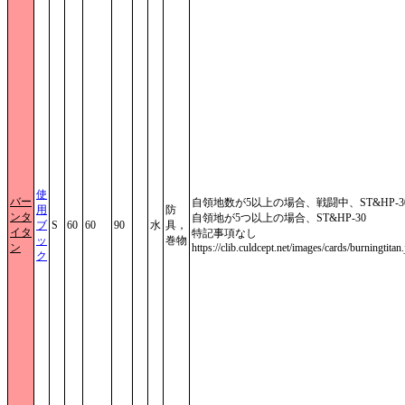
使
バー
自領地数が5以上の場合、戦闘中、ST&HP-3
用
防
ンタ
自領地が5つ以上の場合、ST&HP-30
ブ
S
60
60
90
水
具，
イタ
特記事項なし
ッ
巻物
ン
https://clib.culdcept.net/images/cards/burningtitan
ク