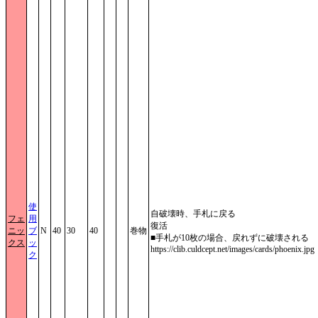
使
自破壊時、手札に戻る
フェ
用
復活
ニッ
ブ
N
40
30
40
巻物
■手札が10枚の場合、戻れずに破壊される
クス
ッ
https://clib.culdcept.net/images/cards/phoenix.jpg
ク