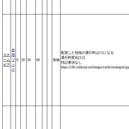
使
配置した領地の通行料は1/2になる
スチ
用
通行料変化[1/2]
ーム
ブ
S
50
50
60
巻物
特記事項なし
ギア
ッ
https://clib.culdcept.net/images/cards/steamgear.jp
ク