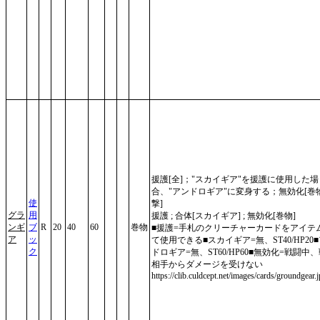
援護[全]；"スカイギア"を援護に使用した場
合、"アンドロギア"に変身する；無効化[巻
使
撃]
グラ
用
援護 ; 合体[スカイギア] ; 無効化[巻物]
ンギ
ブ
R
20
40
60
巻物
■援護=手札のクリーチャーカードをアイテ
ア
ッ
て使用できる■スカイギア=無、ST40/HP20
ク
ドロギア=無、ST60/HP60■無効化=戦闘中
相手からダメージを受けない
https://clib.culdcept.net/images/cards/groundgear.