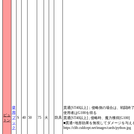
使
貫通[ST40以上]；侵略側の場合は、戦闘終
用
使用者はG100を得る
ピュ
ブ
S
40
50
75
火
防具
貫通[ST40以上] ; 侵略時、魔力獲得[G100]
トン
ッ
■貫通=地形効果を無視してダメージを与え
ク
https://clib.culdcept.net/images/cards/python.jpg