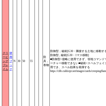
防御型；秘術[G30・隣接する土地に移動する
クリ
使
防御型 ; 秘術[G30・1マス移動]
ーピ
用
防
■防御型=侵略に使用できず、領地コマンド
ング
ブ
N
30
50
55
具，
ーチャー移動できない■秘術=スペルフェイ
フレ
ッ
巻物
用でき、スペル効果を発揮する
イム
ク
https://clib.culdcept.net/images/cards/creepingflam