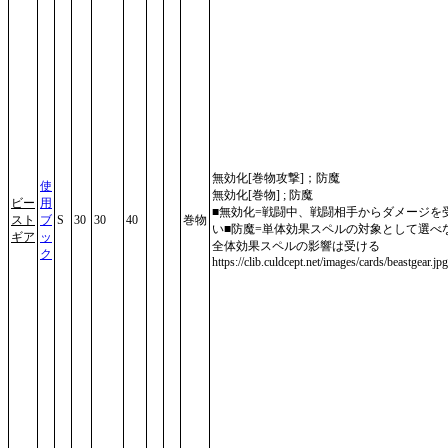
無効化[巻物攻撃]；防魔
使
無効化[巻物] ; 防魔
ビー
用
■無効化=戦闘中、戦闘相手からダメージを
スト
ブ
S
30
30
40
巻物
い■防魔=単体効果スペルの対象として選べ
ギア
ッ
全体効果スペルの影響は受ける
ク
https://clib.culdcept.net/images/cards/beastgear.jpg