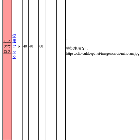
使
-
ミノ
用
-
タウ
ブ
N
40
40
60
特記事項なし
ロス
ッ
https://clib.culdcept.net/images/cards/minotaur.jpg
ク