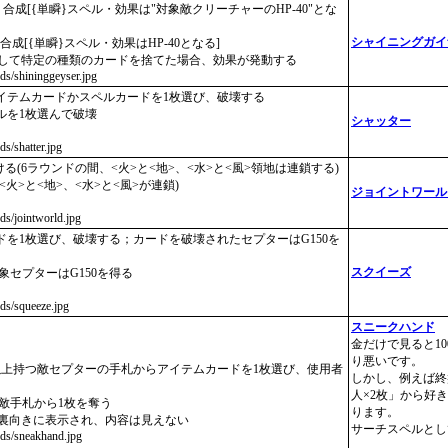
；合成[{単瞬}スペル・効果は"対象敵クリーチャーのHP-40"とな
シャイニングガイ
 合成[{単瞬}スペル・効果はHP-40となる]
として特定の種類のカードを捨てた場合、効果が発動する
ards/shininggeyser.jpg
イテムカードかスペルカードを1枚選び、破壊する
ルを1枚選んで破壊
シャッター
ds/shatter.jpg
ける(6ラウンドの間、<火>と<地>、<水>と<風>領地は連鎖する)
<火>と<地>、<水>と<風>が連鎖)
ジョイントワール
rds/jointworld.jpg
を1枚選び、破壊する；カードを破壊されたセプターはG150を
スクイーズ
対象セプターはG150を得る
rds/squeeze.jpg
スニークハンド
金だけで見ると1
り悪いです。
以上持つ敵セプターの手札からアイテムカードを1枚選び、使用者
しかし、例えば終
人×2枚」から好
つ敵手札から1枚を奪う
ります。
は裏向きに表示され、内容は見えない
サーチスペルとし
ards/sneakhand.jpg