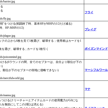
ds/barrier.jpg
する
する
フライ
ds/fly.jpg
弱"をつける(戦闘終了時、基本HPがMHPの1/2だけ減る)
、HP-MHPの1/2)
プレイグ
rds/plague.jpg
ックの上から6枚を見て1枚選び、破壊する；使用者はカードを1
ポイズンマインド
を選び、破壊する ; カードを1枚引く
ards/poisonmind.jpg
をつける(6ラウンドの間、全てのセプターは、自分より順位が下の
)
マーシフルワール
R間、順位が下のセプターの領地に侵略できない)
ards/mercifulworld.jpg
マナ
ards/manna.jpg
"をつける(クリーチャーとアイテムカードの使用魔力がG0にな
を無効にしてこの{呪}は消える)