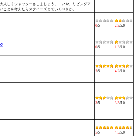
大人しくシャッターさしましょう。 いや、リビングア
いことを考えたらスクイーズまでいくべきか。
0
/5
2.3
/5.0
ク
0
/5
1.3
/5.0
5
/5
4.2
/5.0
3
/5
3.3
/5.0
5
/5
4.5
/5.0