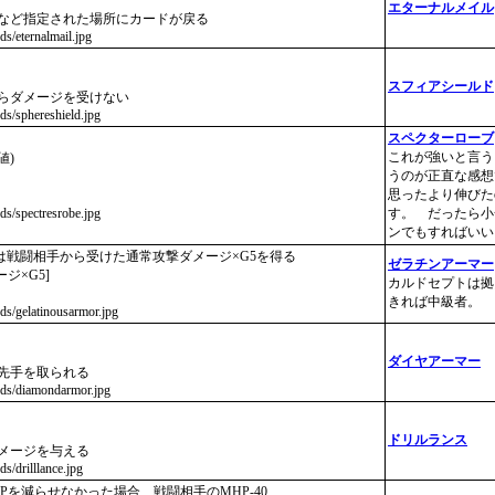
エターナルメイル
クなど指定された場所にカードが戻る
rds/eternalmail.jpg
スフィアシールド
からダメージを受けない
rds/sphereshield.jpg
スペクターローブ
これが強いと言う
値)
うのが正直な感想
思ったより伸びた
rds/spectresrobe.jpg
す。 だったら小
ンでもすればいい
者は戦闘相手から受けた通常攻撃ダメージ×G5を得る
ゼラチンアーマー
ージ×G5]
カルドセプトは拠
きれば中級者。
ards/gelatinousarmor.jpg
ダイヤアーマー
に先手を取られる
cards/diamondarmor.jpg
ドリルランス
ダメージを与える
ds/drilllance.jpg
のHPを減らせなかった場合、戦闘相手のMHP-40