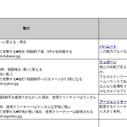
能力
水>に変える；再生
バハムート
この能力でも☆5
て攻撃する■再生=戦闘終了後、HPが全回復する
ards/bahamut.jpg
テュポーン
他との比較で言え
破壊時、戦闘地を<風>に変える
が。
性[<風>]
でもカルドシリー
て攻撃する■強打=戦闘相手へのダメージが1.5倍になる
ームバランスであ
ards/typhon.jpg
なんなら各属性３
ルなカルドセプト
、戦闘相手を破壊できなかった場合、使用クリーチャーはランダム
アージェントキー
配置するクリーチ
敵非破壊時、使用クリーチャーはランダムな空地に飛ぶ
り大きく有利。
って攻撃する■空地が無い場合、使用クリーチャーは破壊される
rds/argentkey.jpg