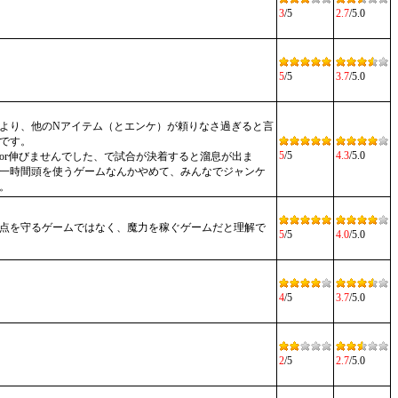
3
/5
2.7
/5.0
5
/5
3.7
/5.0
より、他のNアイテム（とエンケ）が頼りなさ過ぎると言
です。
5
/5
4.3
/5.0
or伸びませんでした、で試合が決着すると溜息が出ま
一時間頭を使うゲームなんかやめて、みんなでジャンケ
。
点を守るゲームではなく、魔力を稼ぐゲームだと理解で
5
/5
4.0
/5.0
4
/5
3.7
/5.0
2
/5
2.7
/5.0