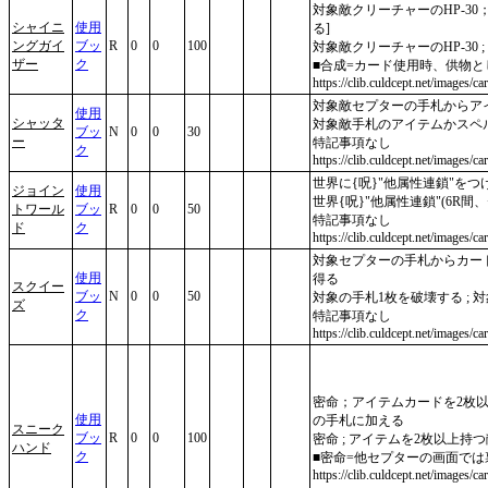
対象敵クリーチャーのHP-30
シャイニ
使用
る]
ングガイ
ブッ
R
0
0
100
対象敵クリーチャーのHP-30 ;
ザー
ク
■合成=カード使用時、供物
https://clib.culdcept.net/images/c
対象敵セプターの手札からア
使用
シャッタ
対象敵手札のアイテムかスペ
ブッ
N
0
0
30
ー
特記事項なし
ク
https://clib.culdcept.net/images/car
世界に{呪}"他属性連鎖"をつ
ジョイン
使用
世界{呪}"他属性連鎖"(6R間、
トワール
ブッ
R
0
0
50
特記事項なし
ド
ク
https://clib.culdcept.net/images/ca
対象セプターの手札からカード
使用
得る
スクイー
ブッ
N
0
0
50
対象の手札1枚を破壊する ; 
ズ
ク
特記事項なし
https://clib.culdcept.net/images/ca
密命；アイテムカードを2枚
使用
の手札に加える
スニーク
ブッ
R
0
0
100
密命 ; アイテムを2枚以上持
ハンド
ク
■密命=他セプターの画面で
https://clib.culdcept.net/images/c