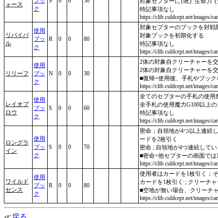
ブッ
S
0
0
50
対象セプターに{呪}"生命力"
ォース
ク
特記事項なし
https://clib.culdcept.net/images/car
対象セプターのブックを対戦
使用
リバイバ
対象ブックを初期化する
ブッ
R
0
0
80
ル
特記事項なし
ク
https://clib.culdcept.net/images/ca
2体の対象自クリーチャーを交
使用
2体の対象自クリーチャーを交換 
リリーフ
ブッ
N
0
0
30
■復帰=使用後、手札やブッ
ク
https://clib.culdcept.net/images/car
全てのセプターの手札の使用魔
使用
レイオブ
全手札の使用魔力G100以上
ブッ
S
0
0
60
ロウ
特記事項なし
ク
https://clib.culdcept.net/images/ca
密命；自領地が4つ以上連続し
使用
ードを2枚引く
ロングラ
ブッ
S
0
0
70
密命 ; 自領地が4つ連続してい
イン
ク
■密命=他セプターの画面で
https://clib.culdcept.net/images/ca
使用者はカードを1枚引く；
使用
ワイルド
カードを1枚引く ; クリー
ブッ
R
0
0
80
センス
■空地が無い場合、クリーチ
ク
https://clib.culdcept.net/images/c
≪
戻る