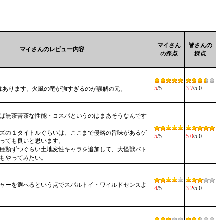
マイさん
皆さんの
マイさんのレビュー内容
の採点
採点
5
/5
3.7
/5.0
はあります。火風の竜が強すぎるのが誤解の元。
ば無茶苦茶な性能・コスパというのはまあそうなんです
ズの１タイトルぐらいは、ここまで侵略の旨味があるゲ
5
/5
5.0
/5.0
っても良いと思います。
種類ずつぐらい土地変性キャラを追加して、大怪獣バト
もやってみたい。
ャーを選べるという点でスパルトイ・ワイルドセンスよ
4
/5
3.2
/5.0