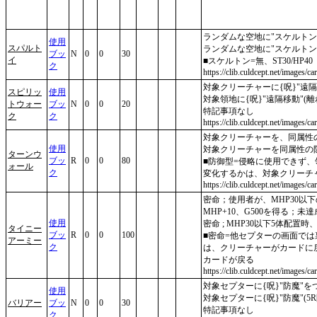
ランダムな空地に"スケルトン
使用
スパルト
ランダムな空地に"スケルトン
ブッ
N
0
0
30
イ
■スケルトン=無、ST30/HP40
ク
https://clib.culdcept.net/images/ca
対象クリーチャーに{呪}"遠
スピリッ
使用
対象領地に{呪}"遠隔移動"(
トウォー
ブッ
N
0
0
20
特記事項なし
ク
ク
https://clib.culdcept.net/images/ca
対象クリーチャーを、同属性
使用
対象クリーチャーを同属性の
ターンウ
ブッ
R
0
0
80
■防御型=侵略に使用できず
ォール
ク
変化するかは、対象クリーチ
https://clib.culdcept.net/images/ca
密命；使用者が、MHP30以
MHP+10、G500を得る；未
使用
密命 ; MHP30以下5体配置時、
タイニー
ブッ
R
0
0
100
■密命=他セプターの画面では
アーミー
ク
は、クリーチャーがカードに
カードが戻る
https://clib.culdcept.net/images/ca
対象セプターに{呪}"防魔"
使用
対象セプターに{呪}"防魔"(
バリアー
ブッ
N
0
0
30
特記事項なし
ク