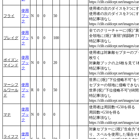
https://clib.culdcept.net/images/car
使用者の次のダイスを3つに
使用
使用者の次のダイスを3つに
フライ
ブッ
N
0
0
50
特記事項なし
ク
https://clib.culdcept.net/images/car
全てのクリーチャーに{呪}"衰
使用
全領地に{呪}"衰弱"(戦闘終了時
プレイグ
ブッ
S
0
0
100
特記事項なし
ク
https://clib.culdcept.net/images/ca
使用者は対象敵セプターのブ
使用
枚引く
ポイズン
ブッ
N
0
0
20
対象敵ブックの上6枚を見て1枚
マインド
ク
特記事項なし
https://clib.culdcept.net/images/c
世界に{呪}"下位侵略不可"
マーシフ
使用
セプターの領地に侵略できない
ルワール
ブッ
R
0
0
50
世界{呪}"下位侵略不可"(6
ド
ク
特記事項なし
https://clib.culdcept.net/images/c
使用者は周回数×G50を得る
使用
周回数×G50を得る
マナ
ブッ
N
0
0
0
特記事項なし
ク
https://clib.culdcept.net/images/c
対象セプターに{呪}"生命力
使用
り、スペルを使用した場合それ
ライフフ