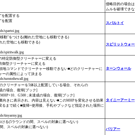
侵略目的の場合は
ムルを破壊できな
"を配置する
"を配置
スパルトイ
rds/spartoi.jpg
隔移動"をつける(離れた空地にも移動できる)
離れた空地にも移動できる)
スピリットウォー
rds/spiritwalk.jpg
の特定防御型クリーチャーに変える
防御型クリーチャーに変える
ターンウォール
、領地コマンドでクリーチャー移動できない■どのクリーチャーに
ャーの属性によって決まる
rds/turntothewall.jpg
下のクリーチャーを5体以上配置している場合、それらの
達成の場合、復帰[ブック]
MHP+10、G500 ; 未達成の場合、復帰[ブック]
タイニーアーミー
裏向きに表示され、内容は見えない■このMHPを変化させる効果
戻るまで続く■復帰=使用後、手札やブックなど指定された場所に
rds/tinyarmy.jpg
をつける(5ラウンドの間、スペルの対象に選べない)
5R間、スペルの対象に選べない)
バリアー