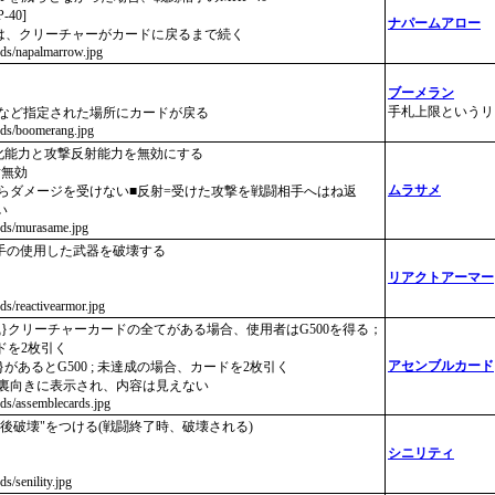
-40]
ナパームアロー
果は、クリーチャーがカードに戻るまで続く
ards/napalmarrow.jpg
ブーメラン
手札上限というリ
クなど指定された場所にカードが戻る
ards/boomerang.jpg
効化能力と攻撃反射能力を無効にする
射無効
ムラサメ
からダメージを受けない■反射=受けた攻撃を戦闘相手へはね返
い
ards/murasame.jpg
相手の使用した武器を破壊する
リアクトアーマー
rds/reactivearmor.jpg
{風}クリーチャーカードの全てがある場合、使用者はG500を得る；
ドを2枚引く
アセンブルカード
{風}があるとG500 ; 未達成の場合、カードを2枚引く
は裏向きに表示され、内容は見えない
ards/assemblecards.jpg
闘後破壊"をつける(戦闘終了時、破壊される)
シニリティ
ds/senility.jpg