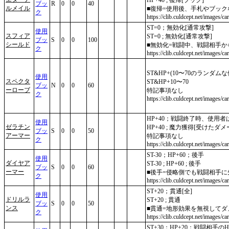
ブッ
R
0
0
40
ルメイル
■復帰=使用後、手札やブッ
ク
https://clib.culdcept.net/images/ca
ST=0；無効化[通常攻撃]
使用
スフィア
ST=0 ; 無効化[通常攻撃]
ブッ
S
0
0
100
シールド
■無効化=戦闘中、戦闘相手
ク
https://clib.culdcept.net/images/ca
ST&HP+(10〜70のランダムな
使用
スペクタ
ST&HP+10〜70
ブッ
N
0
0
60
ーローブ
特記事項なし
ク
https://clib.culdcept.net/images/ca
HP+40；戦闘終了時、使用
使用
ゼラチン
HP+40 ; 魔力獲得[受けたダメ
ブッ
S
0
0
50
アーマー
特記事項なし
ク
https://clib.culdcept.net/images/c
ST-30；HP+60；後手
使用
ダイヤア
ST-30 ; HP+60 ; 後手
ブッ
S
0
0
60
ーマー
■後手=侵略側でも戦闘相手
ク
https://clib.culdcept.net/images/
ST+20；貫通[全]
使用
ドリルラ
ST+20 ; 貫通
ブッ
S
0
0
50
ンス
■貫通=地形効果を無視して
ク
https://clib.culdcept.net/images/car
ST+30；HP+20；戦闘相手