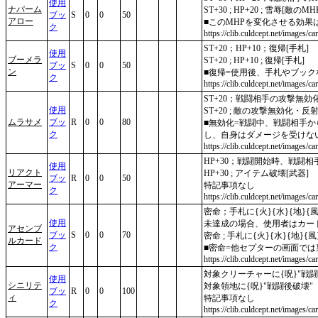
使用
ナパーム
ST+30 ; HP+20 ; 雪辱[敵のMHP
ブッ
S
0
0
50
アロー
■このMHPを変化させる効
ク
https://clib.culdcept.net/images/c
ST+20；HP+10；復帰[手札]
使用
ブーメラ
ST+20 ; HP+10 ; 復帰[手札]
ブッ
S
0
0
50
ン
■復帰=使用後、手札やブッ
ク
https://clib.culdcept.net/images/c
ST+20；戦闘相手の攻撃無
使用
ST+20 ; 敵の攻撃無効化・反
ムラサメ
ブッ
R
0
0
80
■無効化=戦闘中、戦闘相手
ク
し、自身はダメージを受けな
https://clib.culdcept.net/images/c
HP+30；戦闘開始時、戦闘
使用
リアクト
HP+30 ; アイテム破壊[武器]
ブッ
R
0
0
50
アーマー
特記事項なし
ク
https://clib.culdcept.net/images/ca
密命；手札に{火}{水}{地}
使用
未達成の場合、使用者はカー
アセンブ
ブッ
S
0
0
70
密命 ; 手札に{火}{水}{地}
ルカード
ク
■密命=他セプターの画面で
https://clib.culdcept.net/images/c
対象クリーチャーに{呪}"戦
使用
シニリテ
対象領地に{呪}"戦闘後破壊"
ブッ
R
0
0
100
ィ
特記事項なし
ク
https://clib.culdcept.net/images/car