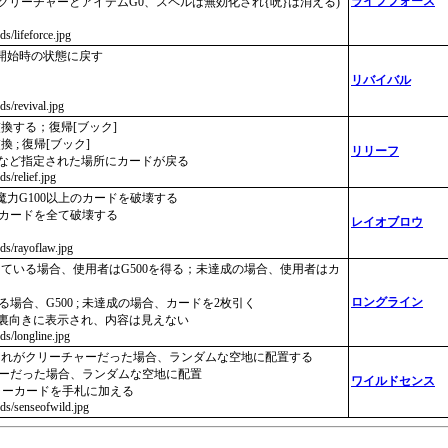
ライフフォース
(クリーチャーとアイテムG0、スペルは無効化され{呪}は消える)
ds/lifeforce.jpg
開始時の状態に戻す
リバイバル
rds/revival.jpg
換する；復帰[ブック]
; 復帰[ブック]
リリーフ
クなど指定された場所にカードが戻る
ds/relief.jpg
力G100以上のカードを破壊する
のカードを全て破壊する
レイオブロウ
rds/rayoflaw.jpg
ている場合、使用者はG500を得る；未達成の場合、使用者はカ
ロングライン
る場合、G500 ; 未達成の場合、カードを2枚引く
は裏向きに表示され、内容は見えない
rds/longline.jpg
それがクリーチャーだった場合、ランダムな空地に配置する
チャーだった場合、ランダムな空地に配置
ワイルドセンス
ャーカードを手札に加える
ards/senseofwild.jpg