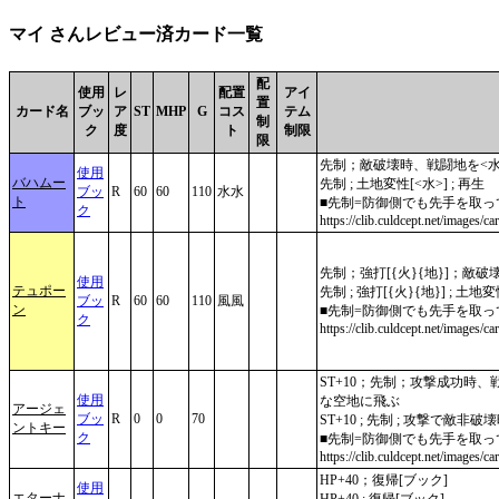
マイ さんレビュー済カード一覧
配
使用
レ
配置
アイ
置
カード名
ブッ
ア
ST
MHP
G
コス
テム
制
ク
度
ト
制限
限
先制；敵破壊時、戦闘地を<
使用
バハムー
先制 ; 土地変性[<水>] ; 再生
ブッ
R
60
60
110
水水
ト
■先制=防御側でも先手を取っ
ク
https://clib.culdcept.net/images/c
先制；強打[{火}{地}]；敵
使用
テュポー
先制 ; 強打[{火}{地}] ; 土地変
ブッ
R
60
60
110
風風
ン
■先制=防御側でも先手を取っ
ク
https://clib.culdcept.net/images/c
ST+10；先制；攻撃成功時
使用
な空地に飛ぶ
アージェ
ブッ
R
0
0
70
ST+10 ; 先制 ; 攻撃で
ントキー
ク
■先制=防御側でも先手を取
https://clib.culdcept.net/images/ca
HP+40；復帰[ブック]
使用
エターナ
HP+40 ; 復帰[ブック]