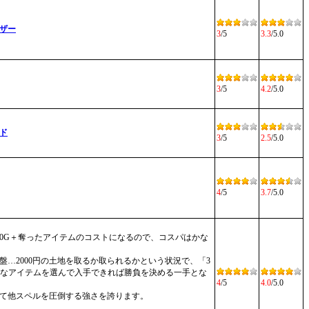
ザー
3
/5
3.3
/5.0
3
/5
4.2
/5.0
ド
3
/5
2.5
/5.0
4
/5
3.7
/5.0
00G＋奪ったアイテムのコストになるので、コスパはかな
盤…2000円の土地を取るか取られるかという状況で、「3
きなアイテムを選んで入手できれば勝負を決める一手とな
4
/5
4.0
/5.0
て他スペルを圧倒する強さを誇ります。