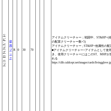
リ
アイテムクリーチャー；戦闘中、ST&HP=(
ビ
使
の配置クリーチャー数×5)
ン
用
アイテムクリーチャー ; ST&HP=他属性の配
グ
ブ
R
0
30
70
■アイテムクリーチャー=アイテムとして使
グ
ッ
き、使用クリーチャーにはこのST、MHPが
ロ
ク
れる
ー
https://clib.culdcept.net/images/cards/livingglove.j
ブ