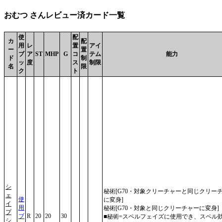
おむつ さんレビュー済カード一覧
使
配
カ
配
用
レ
置
アイ
ー
置
ブ
ア
ST
MHP
G
コ
テム
能力
ド
制
ッ
度
ス
制限
名
限
ク
ト
シ
秘術[G70・対象クリーチャーと同じクリー
ェ
使
に変身]
イ
用
秘術[G70・対象と同じクリーチャーに変身]
プ
ブ
R
20
20
30
■秘術=スペルフェイズに使用でき、スペル
シ