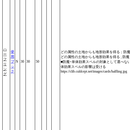
ハ
使
どの属性の土地からも地形効果を得る；防
ー
用
どの属性の土地からも地形効果を得る ; 防魔
フ
ブ
N
30
30
50
■防魔=単体効果スペルの対象として選べな
リ
ッ
体効果スペルの影響は受ける
ン
ク
https://clib.culdcept.net/images/cards/halfling.jpg
グ