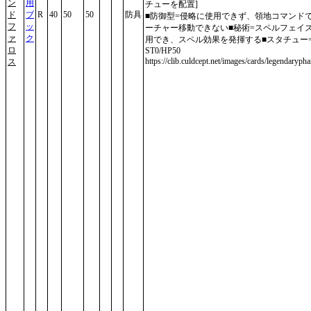
ン
用
チューを配置]
ド
ブ
R
40
50
50
防具
■防御型=侵略に使用できず、領地コマンド
フ
ッ
ーチャー移動できない■秘術=スペルフェイ
ァ
ク
用でき、スペル効果を発揮する■スタチュー
ロ
ST0/HP50
https://clib.culdcept.net/images/cards/legendarypha
ス