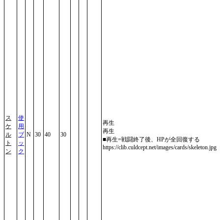
ス
使
再生
ケ
用
再生
ル
ブ
N
30
40
30
■再生=戦闘終了後、HPが全回復する
ト
ッ
https://clib.culdcept.net/images/cards/skeleton.jpg
ン
ク