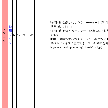
強打[{呪}効果のついたクリーチャー]；秘術[
使
世界{呪}を消す]
ウ
用
強打[{呪}付きクリーチャー] ; 秘術[G50・世
リ
ブ
R
40
40
90
を消す]
エ
ッ
■強打=戦闘相手へのダメージが1.5倍になる
ル
ク
スペルフェイズに使用でき、スペル効果を
https://clib.culdcept.net/images/cards/uriel.jpg