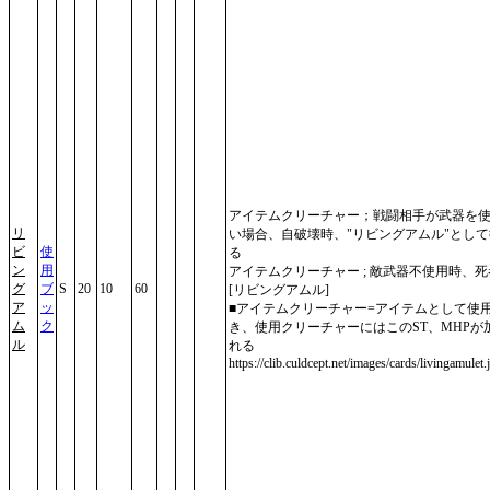
アイテムクリーチャー；戦闘相手が武器を
リ
い場合、自破壊時、"リビングアムル"とし
ビ
使
る
ン
用
アイテムクリーチャー ; 敵武器不使用時、
グ
ブ
S
20
10
60
[リビングアムル]
ア
ッ
■アイテムクリーチャー=アイテムとして使
ム
ク
き、使用クリーチャーにはこのST、MHPが
ル
れる
https://clib.culdcept.net/images/cards/livingamulet.