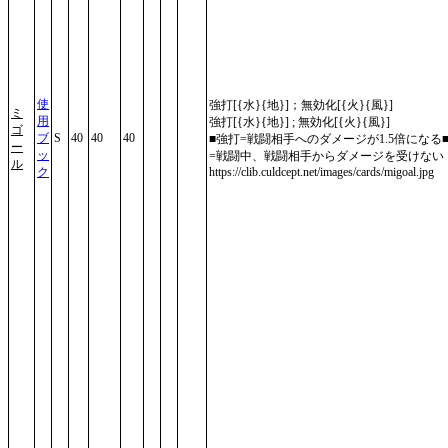
使
強打[{水}{地}]；無効化[{火}{風}]
ミ
用
強打[{水}{地}] ; 無効化[{火}{風}]
ゴ
ブ
S
40
40
40
■強打=戦闘相手へのダメージが1.5倍になる
ー
ッ
=戦闘中、戦闘相手からダメージを受けない
ル
ク
https://clib.culdcept.net/images/cards/migoal.jpg