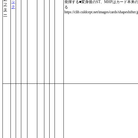
ッ
発揮する■変身後のST、MHPはカード本来
フ
ク
る
タ
https://clib.culdcept.net/images/cards/shapeshifter.
ー