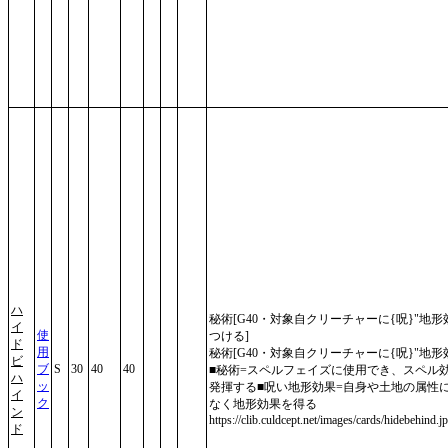
ハ
秘術[G40・対象自クリーチャーに{呪}"地形
イ
使
つける]
ド
用
秘術[G40・対象自クリーチャーに{呪}"地形効
ビ
ブ
S
30
40
40
■秘術=スペルフェイズに使用でき、スペル
ハ
ッ
発揮する■呪い地形効果=自身や土地の属性
イ
ク
なく地形効果を得る
ン
https://clib.culdcept.net/images/cards/hidebehind.j
ド