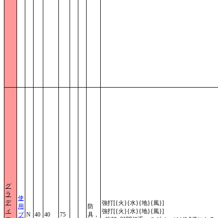
グ
ラ
使
デ
強打[{火}{水}{地}{風}]
用
防
ィ
強打[{火}{水}{地}{風}]
ブ
N
40
40
75
具，