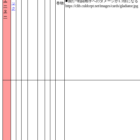
エ
■強打=戦闘相手へのダメージが1.5倍になる
ッ
巻物
ー
https://clib.culdcept.net/images/cards/gladiator.jpg
ク
タ
ー