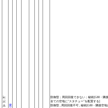
レ
防御型；周回回復できない；秘術[G80・隣
ジ
全ての空地に"スタチュー"を配置する]
ェ
使
防御型 ; 周回回復不可 ; 秘術[G80・隣接空