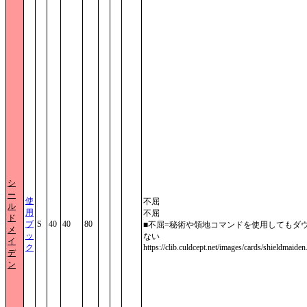
シ
ー
使
不屈
ル
用
不屈
ド
ブ
S
40
40
80
■不屈=秘術や領地コマンドを使用してもダ
メ
ッ
ない
イ
ク
https://clib.culdcept.net/images/cards/shieldmaiden
デ
ン