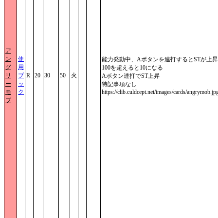
ア
ン
使
能力発動中、Aボタンを連打するとSTが上
グ
用
100を超えると10になる
リ
ブ
R
20
30
50
火
Aボタン連打でST上昇
ー
ッ
特記事項なし
モ
ク
https://clib.culdcept.net/images/cards/angrymob.jp
ブ