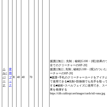
援護[{無}]；先制；秘術[G100・{呪}効果の
全てのクリーチャーのHP-20]
ニ
使
援護[{無}] ; 先制 ; 秘術[G100・{呪}のつ
ル=
用
ーチャーのHP-20]
バ
ブ
R
40
40
70
■援護=手札のクリーチャーカードをアイテ
ー
ッ
て使用できる■先制=防御側でも先手を取っ
ナ
ク
する■秘術=スペルフェイズに使用でき、ス
果を発揮する
https://clib.culdcept.net/images/cards/nil-vana.jpg