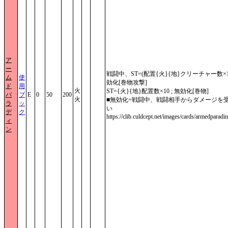
ア
ー
戦闘中、ST=(配置{火}{地}クリーチャー数×1
ム
使
効化[巻物攻撃]
ド
用
火
ST={火}{地}配置数×10 ; 無効化[巻物]
パ
ブ
E
0
50
200
火
■無効化=戦闘中、戦闘相手からダメージを
ラ
ッ
い
デ
ク
https://clib.culdcept.net/images/cards/armedparadin
ィ
ン