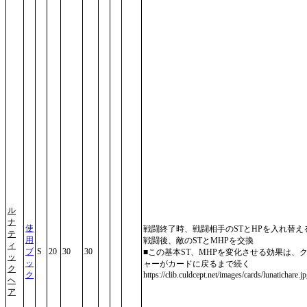
ル
ナ
使
戦闘終了時、戦闘相手のSTとHPを入れ替え
テ
用
戦闘後、敵のSTとMHPを交換
ィ
ブ
S
20
30
30
■この基本ST、MHPを変化させる効果は、
ッ
ッ
ャーがカードに戻るまで続く
ク
ク
https://clib.culdcept.net/images/cards/lunatichare.j
ヘ
ア