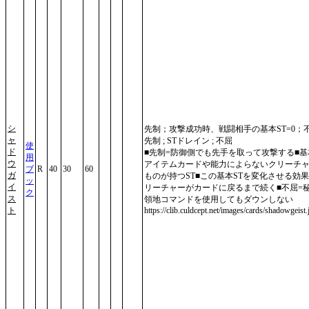
シ
先制；攻撃成功時、戦闘相手の基本ST=0；
ャ
先制 ; STドレイン ; 不屈
使
ド
■先制=防御側でも先手を取って攻撃する■基本
用
ウ
アイテムカードや能力によらないクリーチ
ブ
R
40
30
60
ガ
ものが持つST■この基本STを変化させる効
ッ
イ
リーチャーがカードに戻るまで続く■不屈=
ク
ス
領地コマンドを使用してもダウンしない
ト
https://clib.culdcept.net/images/cards/shadowgeist.