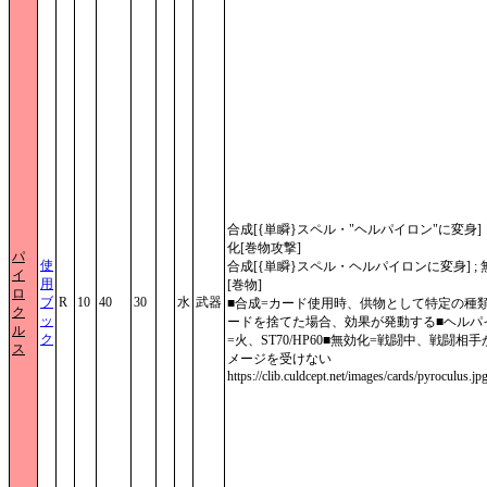
合成[{単瞬}スペル・"ヘルパイロン"に変身]
化[巻物攻撃]
パ
使
合成[{単瞬}スペル・ヘルパイロンに変身] ;
イ
用
[巻物]
ロ
ブ
R
10
40
30
水
武器
■合成=カード使用時、供物として特定の種
ク
ッ
ードを捨てた場合、効果が発動する■ヘルパ
ル
ク
=火、ST70/HP60■無効化=戦闘中、戦闘相
ス
メージを受けない
https://clib.culdcept.net/images/cards/pyroculus.jp