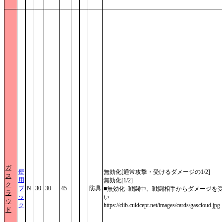
ガ
使
無効化[通常攻撃・受けるダメージの1/2]
ス
用
無効化[1/2]
ク
ブ
N
30
30
45
防具
■無効化=戦闘中、戦闘相手からダメージを
ラ
ッ
い
ウ
ク
https://clib.culdcept.net/images/cards/gascloud.jpg
ド