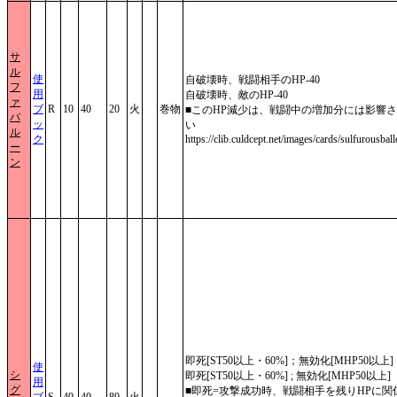
サ
ル
使
自破壊時、戦闘相手のHP-40
フ
用
自破壊時、敵のHP-40
ァ
ブ
R
10
40
20
火
巻物
■このHP減少は、戦闘中の増加分には影響
バ
ッ
い
ル
ク
https://clib.culdcept.net/images/cards/sulfurousbal
ー
ン
即死[ST50以上・60%]；無効化[MHP50以上]
使
シ
即死[ST50以上・60%] ; 無効化[MHP50以上]
用
グ
■即死=攻撃成功時、戦闘相手を残りHPに関
ブ
S
40
40
80
火