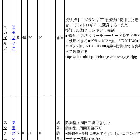
援護[全]；"グランギア"を援護に使用した場
合、"アンドロギア"に変身する；先制
ス
使
援護 ; 合体[グランギア] ; 先制
カ
用
■援護=手札のクリーチャーカードをアイテ
イ
ブ
R
40
20
40
巻物
て使用できる■グランギア=無、ST20/HP40
ギ
ッ
ロギア=無、ST60/HP60■先制=防御側でも
ア
ク
って攻撃する
https://clib.culdcept.net/images/cards/skygear.jpg
ス
使
武
防御型；周回回復できない
タ
用
器，
防御型 ; 周回回復不可
チ
ブ
N
0
50
10
防
■防御型=侵略に使用できず、領地コマンド
ュ
ッ
具，
ーチャー移動できない