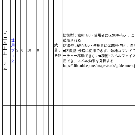
ゴ
防御型；秘術[G0・使用者にG200を与え、
ー
使
破壊される]
ル
用
武
防御型 ; 秘術[G0・使用者にG200を与え、自
ド
ブ
S
0
30
0
器，
■防御型=侵略に使用できず、領地コマンド
ト
ッ
巻物
ーチャー移動できない■秘術=スペルフェイ
ー
ク
用でき、スペル効果を発揮する
テ
https://clib.culdcept.net/images/cards/goldentotem.
ム