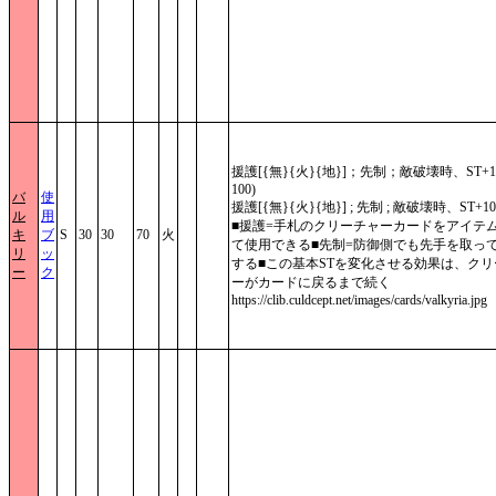
援護[{無}{火}{地}]；先制；敵破壊時、ST+1
100)
バ
使
援護[{無}{火}{地}] ; 先制 ; 敵破壊時、ST+10
ル
用
■援護=手札のクリーチャーカードをアイテ
キ
ブ
S
30
30
70
火
て使用できる■先制=防御側でも先手を取っ
リ
ッ
する■この基本STを変化させる効果は、クリ
ー
ク
ーがカードに戻るまで続く
https://clib.culdcept.net/images/cards/valkyria.jpg