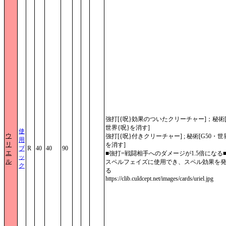
強打[{呪}効果のついたクリーチャー]；秘術[
世界{呪}を消す]
使
ウ
強打[{呪}付きクリーチャー] ; 秘術[G50・世
用
リ
を消す]
ブ
R
40
40
90
エ
■強打=戦闘相手へのダメージが1.5倍になる
ッ
ル
スペルフェイズに使用でき、スペル効果を
ク
る
https://clib.culdcept.net/images/cards/uriel.jpg