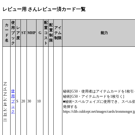
レビュー用 さんレビュー済カード一覧
使
配
カ
配
用
レ
置
アイ
ー
置
ブ
ア
ST
MHP
G
コ
テム
能力
ド
制
ッ
度
ス
制限
名
限
ク
ト
ア
イ
使
秘術[G50・使用者はアイテムカードを1枚引
ア
用
秘術[G50・アイテムカードを1枚引く]
ン
ブ
S
20
30
10
■秘術=スペルフェイズに使用でき、スペル
モ
ッ
発揮する
ン
ク
https://clib.culdcept.net/images/cards/ironmonger.j
ガ
ー