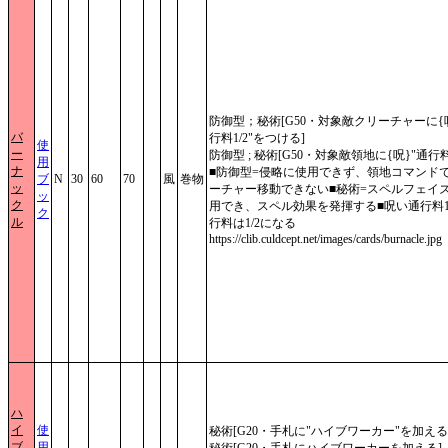
防御型；秘術[G50・対象敵クリーチャーに{呪
バ
行料1/2"をつける]
使
ー
防御型 ; 秘術[G50・対象敵領地に{呪}"通行料1
用
ナ
■防御型=侵略に使用できず、領地コマンド
ブ
N
30
60
70
風
巻物
ッ
ーチャー移動できない■秘術=スペルフェイ
ッ
ク
用でき、スペル効果を発揮する■呪い通行料1/
ク
ル
行料は1/2になる
https://clib.culdcept.net/images/cards/burnacle.jpg
ハ
イ
使
秘術[G20・手札に"ハイブワーカー"を加える
ブ
用
秘術[G20・手札にハイブワーカーを加える]