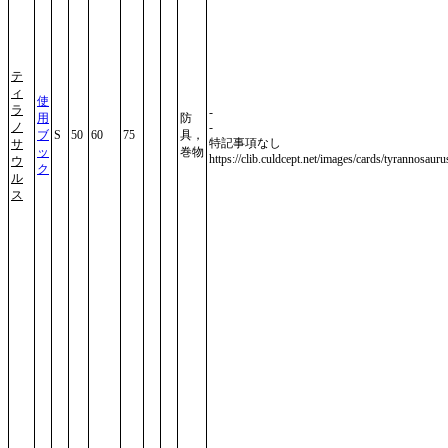
テ
ィ
使
ラ
-
用
防
ノ
-
ブ
S
50
60
75
具，
特記事項なし
サ
ッ
巻物
https://clib.culdcept.net/images/cards/tyrannosauru
ウ
ク
ル
ス