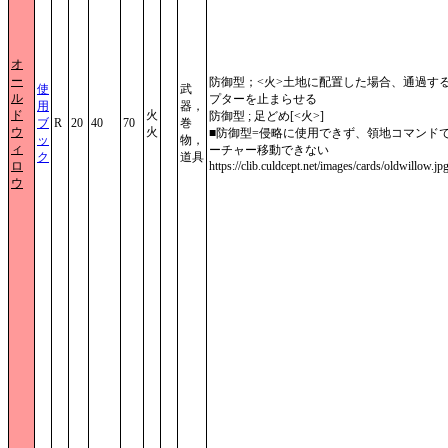
オ
ー
防御型；<火>土地に配置した場合、通過す
使
武
ル
プターを止まらせる
用
器，
ド
火
防御型 ; 足どめ[<火>]
ブ
R
20
40
70
巻
ウ
火
■防御型=侵略に使用できず、領地コマンド
ッ
物，
ィ
ーチャー移動できない
ク
道具
ロ
https://clib.culdcept.net/images/cards/oldwillow.jp
ウ