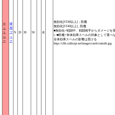
無効化[ST40以上]；防魔
ケ
使
無効化[ST40以上] ; 防魔
ッ
用
■無効化=戦闘中、戦闘相手からダメージを
ト
ブ
N
20
30
50
水
い■防魔=単体効果スペルの対象として選べ
シ
ッ
全体効果スペルの影響は受ける
ー
ク
https://clib.culdcept.net/images/cards/caitsith.jpg