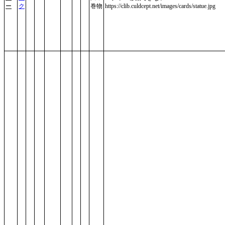
ー
ク
巻物
https://clib.culdcept.net/images/cards/statue.jpg