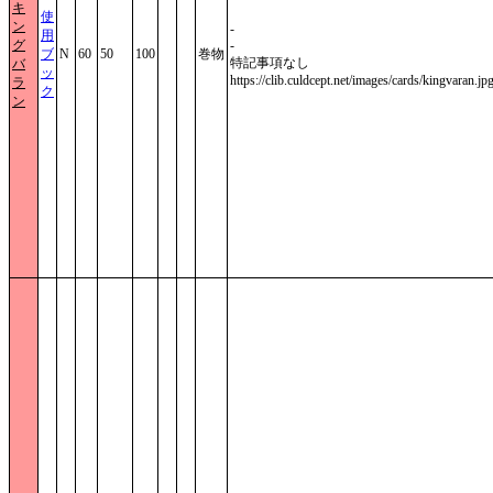
キ
使
ン
-
用
グ
-
ブ
N
60
50
100
巻物
特記事項なし
バ
ッ
https://clib.culdcept.net/images/cards/kingvaran.jp
ラ
ク
ン