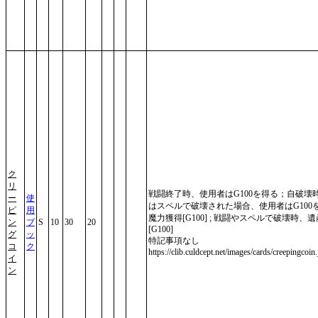
ク
リ
戦闘終了時、使用者はG100を得る；自破壊
ー
使
はスペルで破壊された場合、使用者はG100
ピ
用
魔力獲得[G100] ; 戦闘やスペルで破壊時、遺
ン
ブ
S
10
30
20
[G100]
グ
ッ
特記事項なし
コ
ク
https://clib.culdcept.net/images/cards/creepingcoin
イ
ン