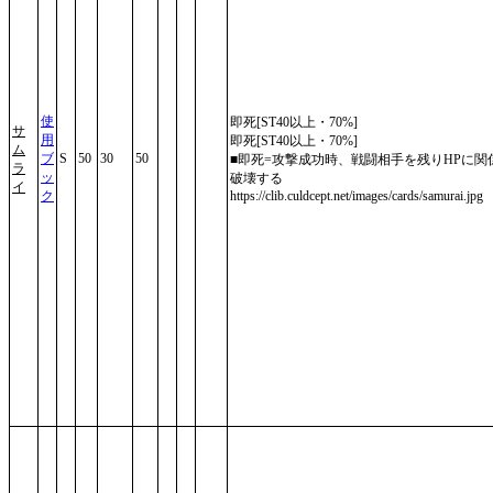
使
即死[ST40以上・70%]
サ
用
即死[ST40以上・70%]
ム
ブ
S
50
30
50
■即死=攻撃成功時、戦闘相手を残りHPに関
ラ
ッ
破壊する
イ
ク
https://clib.culdcept.net/images/cards/samurai.jpg