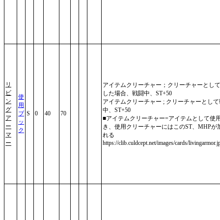
リ
アイテムクリーチャー；クリーチャーとし
ビ
した場合、戦闘中、ST+50
使
ン
アイテムクリーチャー ; クリーチャーとし
用
グ
中、ST+50
ブ
S
0
40
70
ア
■アイテムクリーチャー=アイテムとして使
ッ
ー
き、使用クリーチャーにはこのST、MHPが
ク
マ
れる
ー
https://clib.culdcept.net/images/cards/livingarmor.j