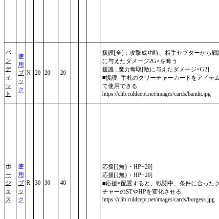
バ
援護[全]；攻撃成功時、相手セプターから戦
使
ン
に与えたダメージ2G×を奪う
用
デ
援護 ; 魔力奪取[敵に与えたダメージ×G2]
ブ
N
20
20
20
ィ
■援護=手札のクリーチャーカードをアイテ
ッ
ッ
て使用できる
ク
ト
https://clib.culdcept.net/images/cards/bandit.jpg
ボ
使
応援[{無}・HP+20]
ー
用
応援[{無}・HP+20]
ジ
ブ
R
30
30
40
■応援=配置すると、戦闘中、条件に合った
ェ
ッ
チャーのSTやHPを変化させる
ス
ク
https://clib.culdcept.net/images/cards/borgess.jpg