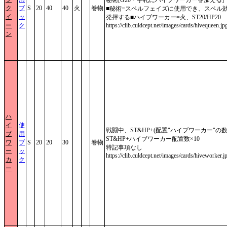
ク
ブ
S
20
40
40
火
巻物
■秘術=スペルフェイズに使用でき、スペル
イ
ッ
発揮する■ハイブワーカー=火、ST20/HP20
ー
ク
https://clib.culdcept.net/images/cards/hivequeen.jp
ン
ハ
イ
使
戦闘中、ST&HP+(配置"ハイブワーカー"の数×
ブ
用
ST&HP+ハイブワーカー配置数×10
ワ
ブ
S
20
20
30
巻物
特記事項なし
ー
ッ
https://clib.culdcept.net/images/cards/hiveworker.j
カ
ク
ー