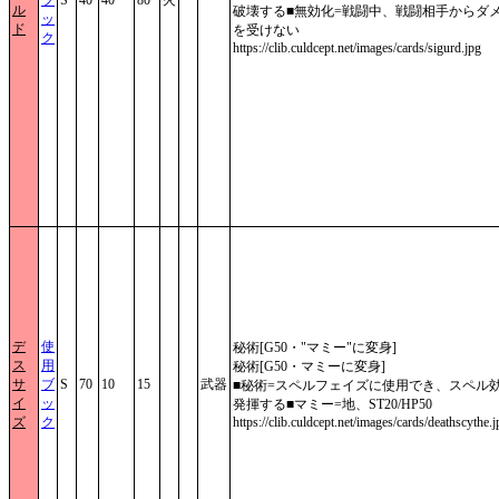
ル
破壊する■無効化=戦闘中、戦闘相手からダ
ッ
ド
を受けない
ク
https://clib.culdcept.net/images/cards/sigurd.jpg
デ
使
秘術[G50・"マミー"に変身]
ス
用
秘術[G50・マミーに変身]
サ
ブ
S
70
10
15
武器
■秘術=スペルフェイズに使用でき、スペル
イ
ッ
発揮する■マミー=地、ST20/HP50
ズ
ク
https://clib.culdcept.net/images/cards/deathscythe.j