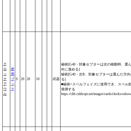
ク
秘術[G40・対象セプターは次の移動時、選
ロ
使
向に進める]
ッ
用
秘術[G40・次R、対象セプターは選んだ方
ク
ブ
S
20
20
10
武器
る]
ア
ッ
■秘術=スペルフェイズに使用でき、スペル
ウ
ク
発揮する
ル
https://clib.culdcept.net/images/cards/clockworkow