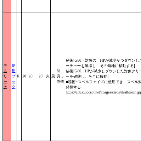
秘術[G80・対象の、HPが減少かつダウンし
デ
使
ーチャーを破壊し、その領地に移動する]
ス
用
防
秘術[G80・HPが減少しダウンした対象クリ
リ
ブ
R
20
20
20
火
風
具，
ーを破壊し、そこに移動]
ー
ッ
巻物
■秘術=スペルフェイズに使用でき、スペル
チ
ク
発揮する
https://clib.culdcept.net/images/cards/deathleech.jp