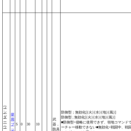
ワ
ン
防御型；無効化[{火}{水}{地}{風}]
使
ダ
防御型 ; 無効化[{火}{水}{地}{風}]
用
武
ー
■防御型=侵略に使用できず、領地コマンド
ブ
S
0
30
10
器，
ウ
ーチャー移動できない■無効化=戦闘中、戦
ッ
防具