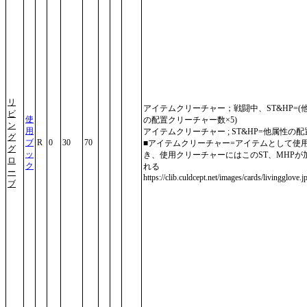
リ
アイテムクリーチャー；戦闘中、ST&HP=(
ビ
使
の配置クリーチャー数×5)
ン
用
アイテムクリーチャー ; ST&HP=他属性の配
グ
ブ
R
0
30
70
■アイテムクリーチャー=アイテムとして使
グ
ッ
き、使用クリーチャーにはこのST、MHPが
ロ
ク
れる
ー
https://clib.culdcept.net/images/cards/livingglove.j
ブ