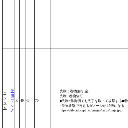
使
先制；巻物強打[全]
ニ
用
先制 ; 巻物強打
ン
ブ
R
40
40
70
■先制=防御側でも先手を取って攻撃する■巻
ジ
ッ
=巻物攻撃で与えるダメージが1.5倍になる
ャ
ク
https://clib.culdcept.net/images/cards/ninja.jpg