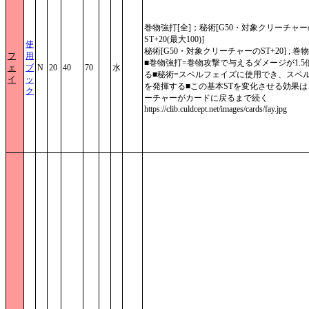
巻物強打[全]；秘術[G50・対象クリーチャー
ST+20(最大100)]
使
秘術[G50・対象クリーチャーのST+20] ; 巻
フ
用
■巻物強打=巻物攻撃で与えるダメージが1.5
ェ
ブ
N
20
40
70
水
る■秘術=スペルフェイズに使用でき、スペ
イ
ッ
を発揮する■この基本STを変化させる効果は
ク
ーチャーがカードに戻るまで続く
https://clib.culdcept.net/images/cards/fay.jpg