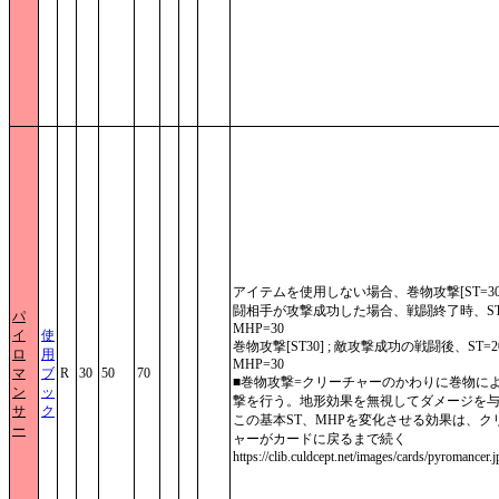
アイテムを使用しない場合、巻物攻撃[ST=30
闘相手が攻撃成功した場合、戦闘終了時、ST
パ
MHP=30
イ
使
巻物攻撃[ST30] ; 敵攻撃成功の戦闘後、ST=2
ロ
用
MHP=30
マ
ブ
R
30
50
70
■巻物攻撃=クリーチャーのかわりに巻物に
ン
ッ
撃を行う。地形効果を無視してダメージを与
サ
ク
この基本ST、MHPを変化させる効果は、ク
ー
ャーがカードに戻るまで続く
https://clib.culdcept.net/images/cards/pyromancer.j