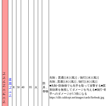
フ
ァ
先制；貫通[{水}{風}]；強打[{水}{風}]
使
イ
先制 ; 貫通[{水}{風}] ; 強打[{水}{風}]
用
防
ア
■先制=防御側でも先手を取って攻撃する■貫
ブ
R
50
40
95
火
具，
ー
形効果を無視してダメージを与える■強打=
ッ
巻物
ビ
手へのダメージが1.5倍になる
ク
ー
https://clib.culdcept.net/images/cards/firebeak.jpg
ク