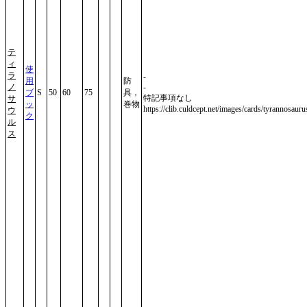
テ
ィ
使
ラ
-
用
防
ノ
-
ブ
S
50
60
75
具，
特記事項なし
サ
ッ
巻物
https://clib.culdcept.net/images/cards/tyrannosauru
ウ
ク
ル
ス