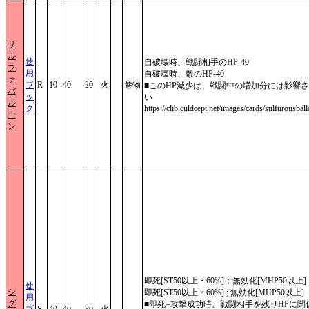
サ
ル
使
自破壊時、戦闘相手のHP-40
フ
用
自破壊時、敵のHP-40
ァ
ブ
R
10
40
20
火
巻物
■このHP減少は、戦闘中の増加分には影響
バ
ッ
い
ル
ク
https://clib.culdcept.net/images/cards/sulfurousbal
ー
ン
即死[ST50以上・60%]；無効化[MHP50以上]
使
シ
即死[ST50以上・60%] ; 無効化[MHP50以上]
用
グ
■即死=攻撃成功時、戦闘相手を残りHPに関
ブ
S
40
40
80
火