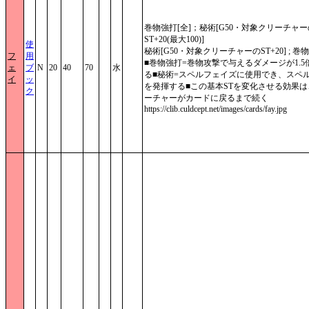
巻物強打[全]；秘術[G50・対象クリーチャー
ST+20(最大100)]
使
秘術[G50・対象クリーチャーのST+20] ; 巻
フ
用
■巻物強打=巻物攻撃で与えるダメージが1.5
ェ
ブ
N
20
40
70
水
る■秘術=スペルフェイズに使用でき、スペ
イ
ッ
を発揮する■この基本STを変化させる効果は
ク
ーチャーがカードに戻るまで続く
https://clib.culdcept.net/images/cards/fay.jpg