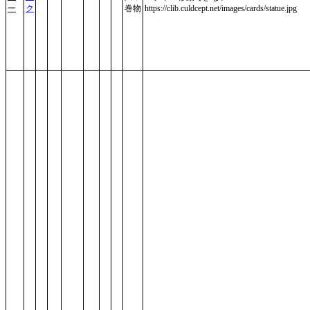
ー
ク
巻物
https://clib.culdcept.net/images/cards/statue.jpg