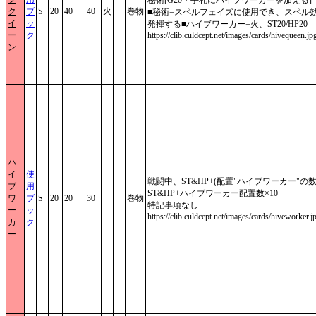
ク
ブ
S
20
40
40
火
巻物
■秘術=スペルフェイズに使用でき、スペル
イ
ッ
発揮する■ハイブワーカー=火、ST20/HP20
ー
ク
https://clib.culdcept.net/images/cards/hivequeen.jp
ン
ハ
イ
使
戦闘中、ST&HP+(配置"ハイブワーカー"の数×
ブ
用
ST&HP+ハイブワーカー配置数×10
ワ
ブ
S
20
20
30
巻物
特記事項なし
ー
ッ
https://clib.culdcept.net/images/cards/hiveworker.j
カ
ク
ー