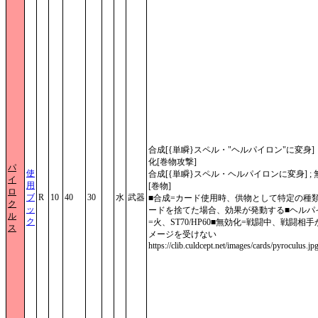
合成[{単瞬}スペル・"ヘルパイロン"に変身]
化[巻物攻撃]
パ
使
合成[{単瞬}スペル・ヘルパイロンに変身] ;
イ
用
[巻物]
ロ
ブ
R
10
40
30
水
武器
■合成=カード使用時、供物として特定の種
ク
ッ
ードを捨てた場合、効果が発動する■ヘルパ
ル
ク
=火、ST70/HP60■無効化=戦闘中、戦闘相
ス
メージを受けない
https://clib.culdcept.net/images/cards/pyroculus.jp