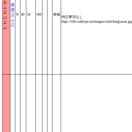
キ
使
ン
-
用
グ
-
ブ
N
60
50
100
巻物
特記事項なし
バ
ッ
https://clib.culdcept.net/images/cards/kingvaran.jp
ラ
ク
ン