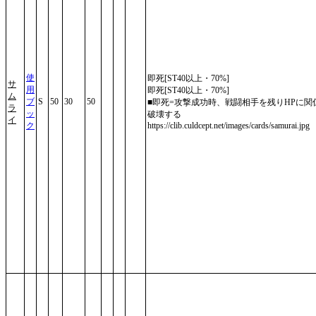
使
即死[ST40以上・70%]
サ
用
即死[ST40以上・70%]
ム
ブ
S
50
30
50
■即死=攻撃成功時、戦闘相手を残りHPに関
ラ
ッ
破壊する
イ
ク
https://clib.culdcept.net/images/cards/samurai.jpg