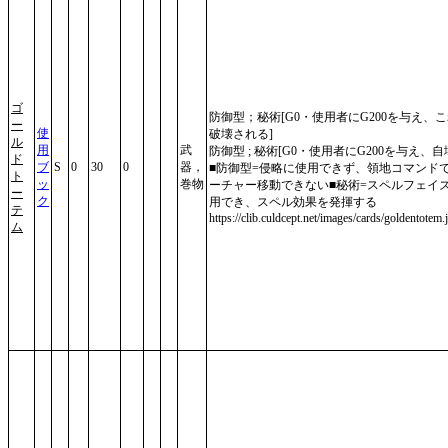
ゴ
防御型；秘術[G0・使用者にG200を与え、
ー
使
破壊される]
ル
用
武
防御型 ; 秘術[G0・使用者にG200を与え、自
ド
ブ
S
0
30
0
器，
■防御型=侵略に使用できず、領地コマンド
ト
ッ
巻物
ーチャー移動できない■秘術=スペルフェイ
ー
ク
用でき、スペル効果を発揮する
テ
https://clib.culdcept.net/images/cards/goldentotem.
ム