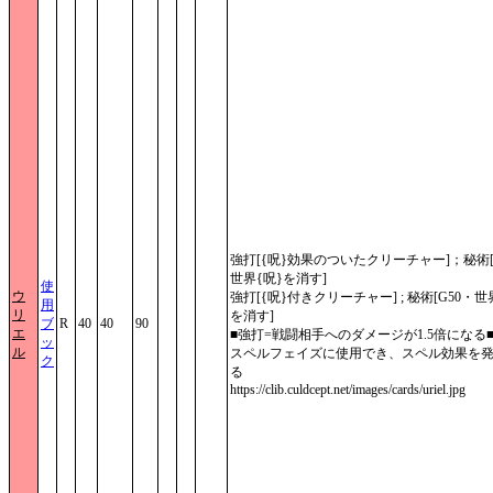
強打[{呪}効果のついたクリーチャー]；秘術[
世界{呪}を消す]
使
ウ
強打[{呪}付きクリーチャー] ; 秘術[G50・世
用
リ
を消す]
ブ
R
40
40
90
エ
■強打=戦闘相手へのダメージが1.5倍になる
ッ
ル
スペルフェイズに使用でき、スペル効果を
ク
る
https://clib.culdcept.net/images/cards/uriel.jpg