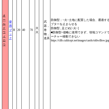
オ
ー
防御型；<火>土地に配置した場合、通過す
使
武
ル
プターを止まらせる
用
器，
ド
火
防御型 ; 足どめ[<火>]
ブ
R
20
40
70
巻
ウ
火
■防御型=侵略に使用できず、領地コマンド
ッ
物，
ィ
ーチャー移動できない
ク
道具
ロ
https://clib.culdcept.net/images/cards/oldwillow.jp
ウ