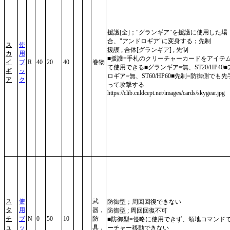
援護[全]；"グランギア"を援護に使用した場
合、"アンドロギア"に変身する；先制
ス
使
援護 ; 合体[グランギア] ; 先制
カ
用
■援護=手札のクリーチャーカードをアイテ
イ
ブ
R
40
20
40
巻物
て使用できる■グランギア=無、ST20/HP40
ギ
ッ
ロギア=無、ST60/HP60■先制=防御側でも
ア
ク
って攻撃する
https://clib.culdcept.net/images/cards/skygear.jpg
ス
使
武
防御型；周回回復できない
タ
用
器，
防御型 ; 周回回復不可
チ
ブ
N
0
50
10
防
■防御型=侵略に使用できず、領地コマンド
ュ
ッ
具，
ーチャー移動できない