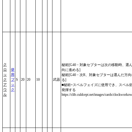
ク
秘術[G40・対象セプターは次の移動時、選
ロ
使
向に進める]
ッ
用
秘術[G40・次R、対象セプターは選んだ方
ク
ブ
S
20
20
10
武器
る]
ア
ッ
■秘術=スペルフェイズに使用でき、スペル
ウ
ク
発揮する
ル
https://clib.culdcept.net/images/cards/clockworkow