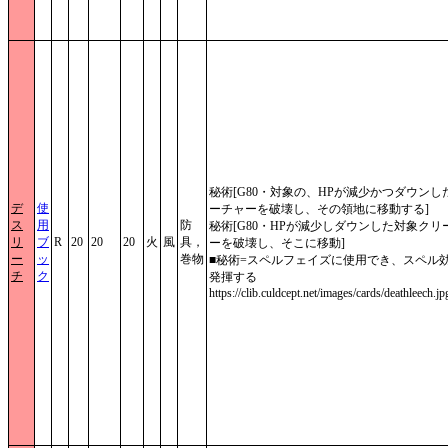
秘術[G80・対象の、HPが減少かつダウンし
デ
使
ーチャーを破壊し、その領地に移動する]
ス
用
防
秘術[G80・HPが減少しダウンした対象クリ
リ
ブ
R
20
20
20
火
風
具，
ーを破壊し、そこに移動]
ー
ッ
巻物
■秘術=スペルフェイズに使用でき、スペル
チ
ク
発揮する
https://clib.culdcept.net/images/cards/deathleech.jp