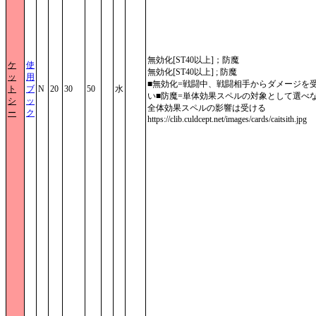
無効化[ST40以上]；防魔
ケ
使
無効化[ST40以上] ; 防魔
ッ
用
■無効化=戦闘中、戦闘相手からダメージを
ト
ブ
N
20
30
50
水
い■防魔=単体効果スペルの対象として選べ
シ
ッ
全体効果スペルの影響は受ける
ー
ク
https://clib.culdcept.net/images/cards/caitsith.jpg