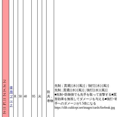
フ
ァ
先制；貫通[{水}{風}]；強打[{水}{風}]
使
イ
先制 ; 貫通[{水}{風}] ; 強打[{水}{風}]
用
防
ア
■先制=防御側でも先手を取って攻撃する■貫
ブ
R
50
40
95
火
具，
ー
形効果を無視してダメージを与える■強打=
ッ
巻物
ビ
手へのダメージが1.5倍になる
ク
ー
https://clib.culdcept.net/images/cards/firebeak.jpg
ク