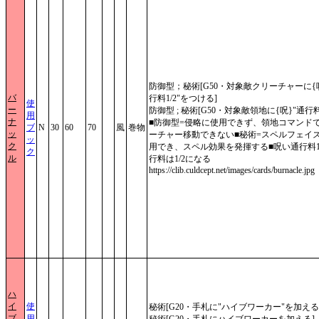
防御型；秘術[G50・対象敵クリーチャーに{呪
バ
行料1/2"をつける]
使
ー
防御型 ; 秘術[G50・対象敵領地に{呪}"通行料1
用
ナ
■防御型=侵略に使用できず、領地コマンド
ブ
N
30
60
70
風
巻物
ッ
ーチャー移動できない■秘術=スペルフェイ
ッ
ク
用でき、スペル効果を発揮する■呪い通行料1/
ク
ル
行料は1/2になる
https://clib.culdcept.net/images/cards/burnacle.jpg
ハ
イ
使
秘術[G20・手札に"ハイブワーカー"を加える
ブ
用
秘術[G20・手札にハイブワーカーを加える]