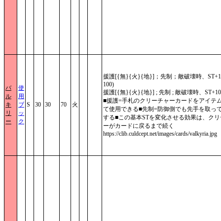
援護[{無}{火}{地}]；先制；敵破壊時、ST+1
100)
バ
使
援護[{無}{火}{地}] ; 先制 ; 敵破壊時、ST+10
ル
用
■援護=手札のクリーチャーカードをアイテ
キ
ブ
S
30
30
70
火
て使用できる■先制=防御側でも先手を取っ
リ
ッ
する■この基本STを変化させる効果は、クリ
ー
ク
ーがカードに戻るまで続く
https://clib.culdcept.net/images/cards/valkyria.jpg