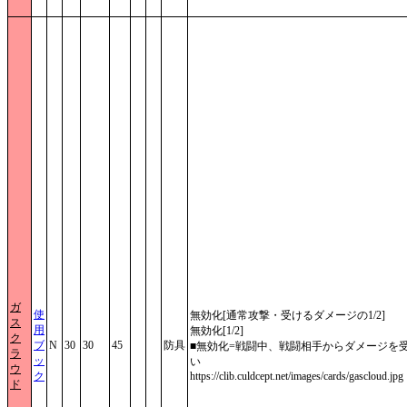
ガ
使
無効化[通常攻撃・受けるダメージの1/2]
ス
用
無効化[1/2]
ク
ブ
N
30
30
45
防具
■無効化=戦闘中、戦闘相手からダメージを
ラ
ッ
い
ウ
ク
https://clib.culdcept.net/images/cards/gascloud.jpg
ド