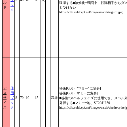
ル
破壊する■無効化=戦闘中、戦闘相手からダ
ッ
ド
を受けない
ク
https://clib.culdcept.net/images/cards/sigurd.jpg
デ
使
秘術[G50・"マミー"に変身]
ス
用
秘術[G50・マミーに変身]
サ
ブ
S
70
10
15
武器
■秘術=スペルフェイズに使用でき、スペル
イ
ッ
発揮する■マミー=地、ST20/HP50
ズ
ク
https://clib.culdcept.net/images/cards/deathscythe.j