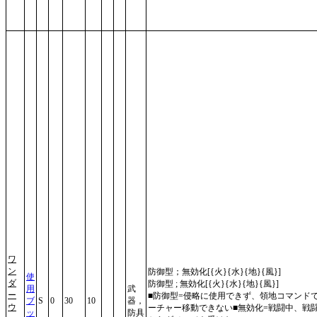
ワ
ン
防御型；無効化[{火}{水}{地}{風}]
使
ダ
防御型 ; 無効化[{火}{水}{地}{風}]
用
武
ー
■防御型=侵略に使用できず、領地コマンド
ブ
S
0
30
10
器，
ウ
ーチャー移動できない■無効化=戦闘中、戦
ッ
防具