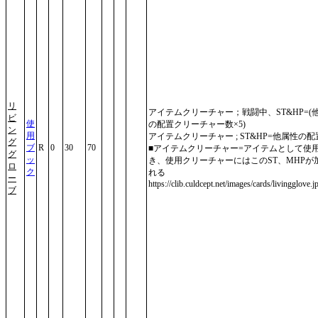
リ
アイテムクリーチャー；戦闘中、ST&HP=(
ビ
使
の配置クリーチャー数×5)
ン
用
アイテムクリーチャー ; ST&HP=他属性の配
グ
ブ
R
0
30
70
■アイテムクリーチャー=アイテムとして使
グ
ッ
き、使用クリーチャーにはこのST、MHPが
ロ
ク
れる
ー
https://clib.culdcept.net/images/cards/livingglove.j
ブ