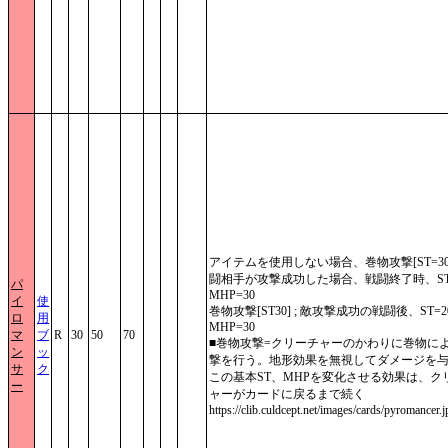
アイテムを使用しない場合、巻物攻撃[ST=30
闘相手が攻撃成功した場合、戦闘終了時、ST
パ
MHP=30
イ
使
巻物攻撃[ST30] ; 敵攻撃成功の戦闘後、ST=2
ロ
用
MHP=30
マ
ブ
R
30
50
70
■巻物攻撃=クリーチャーのかわりに巻物に
ン
ッ
撃を行う。地形効果を無視してダメージを与
サ
ク
この基本ST、MHPを変化させる効果は、ク
ー
ャーがカードに戻るまで続く
https://clib.culdcept.net/images/cards/pyromancer.j