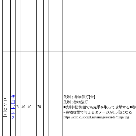
使
先制；巻物強打[全]
ニ
用
先制 ; 巻物強打
ン
ブ
R
40
40
70
■先制=防御側でも先手を取って攻撃する■巻
ジ
ッ
=巻物攻撃で与えるダメージが1.5倍になる
ャ
ク
https://clib.culdcept.net/images/cards/ninja.jpg