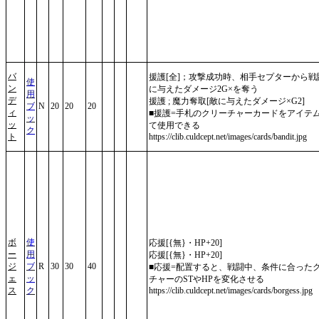
バ
援護[全]；攻撃成功時、相手セプターから戦
使
ン
に与えたダメージ2G×を奪う
用
デ
援護 ; 魔力奪取[敵に与えたダメージ×G2]
ブ
N
20
20
20
ィ
■援護=手札のクリーチャーカードをアイテ
ッ
ッ
て使用できる
ク
ト
https://clib.culdcept.net/images/cards/bandit.jpg
ボ
使
応援[{無}・HP+20]
ー
用
応援[{無}・HP+20]
ジ
ブ
R
30
30
40
■応援=配置すると、戦闘中、条件に合った
ェ
ッ
チャーのSTやHPを変化させる
ス
ク
https://clib.culdcept.net/images/cards/borgess.jpg