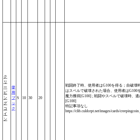
ク
リ
戦闘終了時、使用者はG100を得る；自破壊
ー
使
はスペルで破壊された場合、使用者はG100
ピ
用
魔力獲得[G100] ; 戦闘やスペルで破壊時、遺
ン
ブ
S
10
30
20
[G100]
グ
ッ
特記事項なし
コ
ク
https://clib.culdcept.net/images/cards/creepingcoin
イ
ン