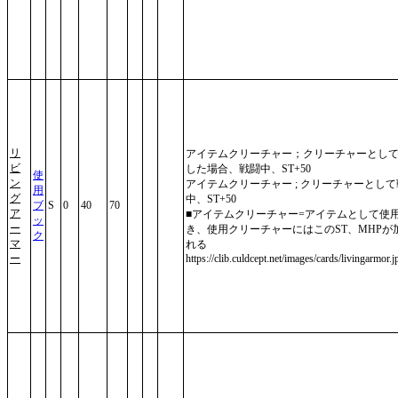
リ
アイテムクリーチャー；クリーチャーとし
ビ
した場合、戦闘中、ST+50
使
ン
アイテムクリーチャー ; クリーチャーとし
用
グ
中、ST+50
ブ
S
0
40
70
ア
■アイテムクリーチャー=アイテムとして使
ッ
ー
き、使用クリーチャーにはこのST、MHPが
ク
マ
れる
ー
https://clib.culdcept.net/images/cards/livingarmor.j