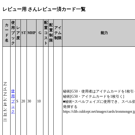
レビュー用 さんレビュー済カード一覧
使
配
カ
配
用
レ
置
アイ
ー
置
ブ
ア
ST
MHP
G
コ
テム
能力
ド
制
ッ
度
ス
制限
名
限
ク
ト
ア
イ
使
秘術[G50・使用者はアイテムカードを1枚引
ア
用
秘術[G50・アイテムカードを1枚引く]
ン
ブ
S
20
30
10
■秘術=スペルフェイズに使用でき、スペル
モ
ッ
発揮する
ン
ク
https://clib.culdcept.net/images/cards/ironmonger.j
ガ
ー