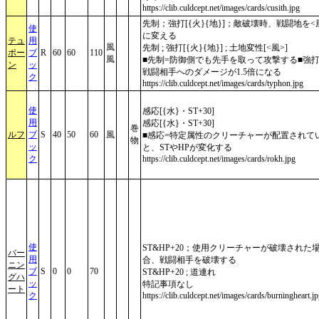
https://clib.culdcept.net/images/cards/cusith.jpg
先制；強打[{火}{地}]；敵破壊時、戦闘地を<
使
に変える
テュ
用
風
先制 ; 強打[{火}{地}] ; 土地変性[<風>]
ポー
ブ
R
60
60
110
風
■先制=防御側でも先手を取って攻撃する■強打
ン
ッ
戦闘相手へのダメージが1.5倍になる
ク
https://clib.culdcept.net/images/cards/typhon.jpg
使
感応[{水}・ST+30]
用
感応[{水}・ST+30]
巻
ルフ
ブ
S
40
50
60
風
■感応=特定属性のクリーチャーが配置されて
物
ッ
と、STやHPが変化する
ク
https://clib.culdcept.net/images/cards/rokh.jpg
使
ST&HP+20；使用クリーチャーが破壊された
バー
用
合、戦闘相手を破壊する
ニン
ブ
S
0
0
70
ST&HP+20 ; 道連れ
グハ
ッ
特記事項なし
ート
ク
https://clib.culdcept.net/images/cards/burningheart.j