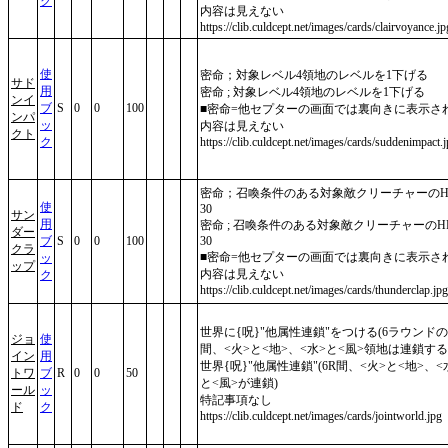
ク
内容は見えない
https://clib.culdcept.net/images/cards/clairvoyance.jp
使
密命；対象レベル4領地のレベルを1下げる
サド
用
密命 ; 対象レベル4領地のレベルを1下げる
ンイ
ブ
S
0
0
100
■密命=他セプターの画面では裏向きに表示さ
ンパ
ッ
内容は見えない
クト
ク
https://clib.culdcept.net/images/cards/suddenimpact.
密命；召喚条件のある対象敵クリーチャーのH
使
30
サン
用
密命 ; 召喚条件のある対象敵クリーチャーのHP
ダー
ブ
S
0
0
100
30
クラ
■密命=他セプターの画面では裏向きに表示さ
ッ
ップ
内容は見えない
ク
https://clib.culdcept.net/images/cards/thunderclap.jpg
世界に{呪}"他属性連鎖"をつける(6ラウンドの
ジョ
使
間、<火>と<地>、<水>と<風>領地は連鎖する
イン
用
世界{呪}"他属性連鎖"(6R間、<火>と<地>、<
トワ
ブ
R
0
0
50
と<風>が連鎖)
ール
ッ
特記事項なし
ド
ク
https://clib.culdcept.net/images/cards/jointworld.jpg