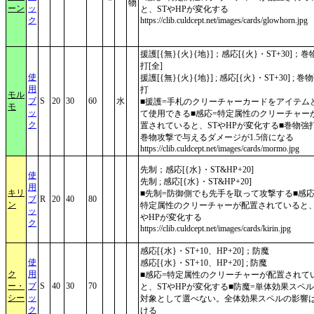
物
ーン
ッ
と、STやHPが変化する
ク
https://clib.culdcept.net/images/cards/glowhorn.jpg
援護[{無}{火}{地}]；感応[{火}・ST+30]；巻
打[全]
使
援護[{無}{火}{地}] ; 感応[{火}・ST+30] ; 巻
用
打
モル
ブ
S
20
30
60
水
■援護=手札のクリーチャーカードをアイテム
モ
ッ
て使用できる■感応=特定属性のクリーチャー
ク
置されていると、STやHPが変化する■巻物強
巻物攻撃で与えるダメージが1.5倍になる
https://clib.culdcept.net/images/cards/mormo.jpg
先制；感応[{水}・ST&HP+20]
使
先制 ; 感応[{水}・ST&HP+20]
用
キリ
■先制=防御側でも先手を取って攻撃する■感応
ブ
R
20
40
80
ン
特定属性のクリーチャーが配置されていると、
ッ
やHPが変化する
ク
https://clib.culdcept.net/images/cards/kirin.jpg
感応[{水}・ST+10、HP+20]；防魔
使
感応[{水}・ST+10、HP+20] ; 防魔
ク
用
■感応=特定属性のクリーチャーが配置されて
ー・
ブ
S
40
30
70
と、STやHPが変化する■防魔=単体効果スペ
シー
ッ
対象として選べない。全体効果スペルの影響
ク
ける