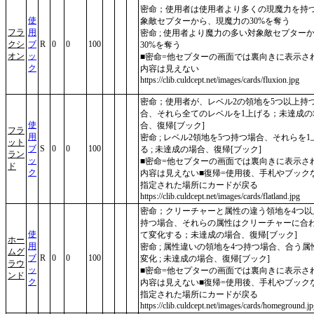
密命；使用者は使用者より多くの現魔力を持
使
象敵セプターから、現魔力の30%を奪う
フラ
用
密命 ; 使用者より魔力の多い対象敵セプター
クシ
ブ
R
0
0
100
30%を奪う
オン
ッ
■密命=他セプターの画面では裏向きに表示さ
ク
内容は見えない
https://clib.culdcept.net/images/cards/fluxion.jpg
密命；使用者が、レベル2の領地を5つ以上持
合、それら全てのレベルを1上げる；未達成の
使
合、復帰[ブック]
フラ
用
密命 ; レベル2領地を5つ持つ場合、それらを1
ット
ブ
S
0
0
100
る ; 未達成の場合、復帰[ブック]
ラン
ッ
■密命=他セプターの画面では裏向きに表示さ
ド
ク
内容は見えない■復帰=使用後、手札やブック
指定された場所にカードが戻る
https://clib.culdcept.net/images/cards/flatland.jpg
密命；クリーチャーと属性の違う領地を4つ以
持つ場合、それらの属性はクリーチャーに合
使
て変化する；未達成の場合、復帰[ブック]
ホー
用
密命 ; 属性違いの領地を4つ持つ場合、合う属
ムグ
ブ
R
0
0
100
変化 ; 未達成の場合、復帰[ブック]
ラウ
ッ
■密命=他セプターの画面では裏向きに表示さ
ンド
ク
内容は見えない■復帰=使用後、手札やブック
指定された場所にカードが戻る
https://clib.culdcept.net/images/cards/homeground.j