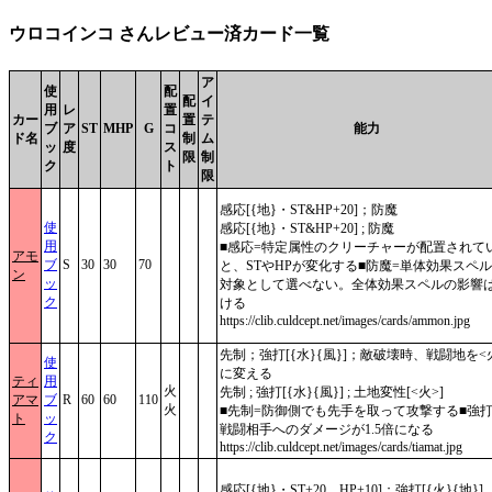
ウロコインコ さんレビュー済カード一覧
ア
使
配
配
イ
用
レ
置
カー
置
テ
ブ
ア
ST
MHP
G
コ
能力
ド名
制
ム
ッ
度
ス
限
制
ク
ト
限
感応[{地}・ST&HP+20]；防魔
使
感応[{地}・ST&HP+20] ; 防魔
用
■感応=特定属性のクリーチャーが配置されて
アモ
ブ
S
30
30
70
と、STやHPが変化する■防魔=単体効果スペ
ン
ッ
対象として選べない。全体効果スペルの影響
ク
ける
https://clib.culdcept.net/images/cards/ammon.jpg
先制；強打[{水}{風}]；敵破壊時、戦闘地を<
使
に変える
ティ
用
火
先制 ; 強打[{水}{風}] ; 土地変性[<火>]
アマ
ブ
R
60
60
110
火
■先制=防御側でも先手を取って攻撃する■強打
ト
ッ
戦闘相手へのダメージが1.5倍になる
ク
https://clib.culdcept.net/images/cards/tiamat.jpg
感応[{地}・ST+20、HP+10]；強打[{火}{地}]