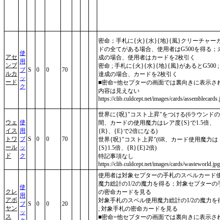
密命；手札に{火}{水}{地}{風}クリーチャー
ドの全てがある場合、使用者はG500を得る；
使
アセ
成の場合、使用者はカードを2枚引く
用
ンブ
密命 ; 手札に{火}{水}{地}{風}があるとG500 ;
ブ
S
0
0
70
ルカ
達成の場合、カードを2枚引く
ッ
ード
■密命=他セプターの画面では裏向きに表示さ
ク
内容は見えない
https://clib.culdcept.net/images/cards/assemblecards.
世界に{呪}"コスト上昇"をつける(6ラウンドの
ウェ
使
間、カードの使用魔力はレア度{S}で1.5倍、
イス
用
{R}、{E}で2倍になる)
トワ
ブ
S
0
0
70
世界{呪}"コスト上昇"(6R、カード使用魔力は
ール
ッ
{S}1.5倍、{R}{E}2倍)
ド
ク
特記事項なし
https://clib.culdcept.net/images/cards/wasteworld.jpg
使用者は対象セプターの手札のスペルカード
魔力総計の1/2の魔力を得る；対象セプターの
使
クレ
の密命カードを見る
用
アボ
対象手札のスペル使用魔力総計の1/2の魔力を
ブ
S
0
0
20
ヤン
; 対象手札の密命カードを見る
ッ
ス
■密命=他セプターの画面では裏向きに表示さ