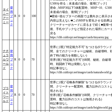
G500を得る；未達成の場合、復帰[ブック]
使
密命 ; MHP30以下5体配置時、MHP+10、G500 
タイ
用
未達成の場合、復帰[ブック]
ニー
ブ
R
0
0
100
■密命=他セプターの画面では裏向きに表示さ
アー
ッ
内容は見えない■このMHPを変化させる効果
ミー
ク
クリーチャーがカードに戻るまで続く■復帰=
後、手札やブックなど指定された場所にカー
戻る
https://clib.culdcept.net/images/cards/tinyarmy.jpg
世界に{呪}"特定能力不可"をつける(6ラウン
ナチ
使
間、全てのクリーチャーは秘術、自破壊時、
ュラ
用
終了時の能力を発動しない)
ルワ
ブ
R
0
0
70
世界{呪}"特定能力不可"(6R間、秘術、自破壊
ール
ッ
時、戦闘終了時は発動しない)
ド
ク
特記事項なし
https://clib.culdcept.net/images/cards/naturalworld.j
世界に{呪}"召喚条件解除"をつける(6ラウン
使
間、クリーチャー配置時、魔力以外のコスト
ブラ
用
視される)
イト
ブ
R
0
0
70
世界{呪}"召喚条件解除"(6R間、クリーチャー
ワー
ッ
置時、魔力以外のコストは無視される)
ルド
ク
特記事項なし
https://clib.culdcept.net/images/cards/brightworld.jp