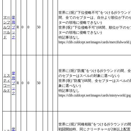
世界に{呪}"下位侵略不可"をつける(6ラウン
マー
使
間、全てのセプターは、自分より順位が下の
シフ
用
ターの領地に侵略できない)
ルワ
ブ
R
0
0
50
世界{呪}"下位侵略不可"(6R間、順位が下のセ
ール
ッ
ターの領地に侵略できない)
ド
ク
特記事項なし
https://clib.culdcept.net/images/cards/mercifulworld.
世界に{呪}"防魔"をつける(6ラウンドの間、
使
ミス
のセプターはスペルの対象に選べない)
用
ティ
世界{呪}"防魔"(6R間、全セプターはスペルの
ブ
R
0
0
50
ワー
象に選べない)
ッ
ルド
特記事項なし
ク
https://clib.culdcept.net/images/cards/mistyworld.jpg
世界に{呪}"同種相殺"をつける(6ラウンドの
使
戦闘開始時、同じクリーチャーが2体以上配置