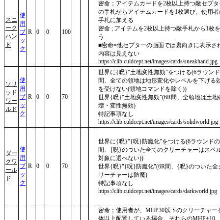
密命；アイテムカードを2枚以上持つ敵セプタ
の手札からアイテムカードを1枚選び、使用者
使
スニ
手札に加える
用
ーク
密命 ; アイテムを2枚以上持つ敵手札から1枚
ブ
R
0
0
100
ハン
う
ッ
ド
■密命=他セプターの画面では裏向きに表示さ
ク
内容は見えない
https://clib.culdcept.net/images/cards/sneakhand.jpg
世界に{呪}"土地変性無効"をつける(6ラウン
使
間、全ての領地は地形変化やレベルを下げる
ソリ
用
を受けない(領地コマンドを除く))
ッド
ブ
R
0
0
70
世界{呪}"土地変性無効"(6R間、全領地は土地
ワー
ッ
壊・変性無効)
ルド
ク
特記事項なし
https://clib.culdcept.net/images/cards/solidworld.jpg
世界に{呪}"{呪}防魔化"をつける(6ラウンドの
使
間、{呪}のついた全てのクリーチャーはスペ
ダー
用
対象に選べない))
クワ
ブ
R
0
0
70
世界{呪}"{呪}防魔化"(6R間、{呪}のついた全
ール
ッ
リーチャーは防魔)
ド
ク
特記事項なし
https://clib.culdcept.net/images/cards/darkworld.jpg
密命；使用者が、MHP30以下のクリーチャー
体以上配置している場合、それらのMHP+10