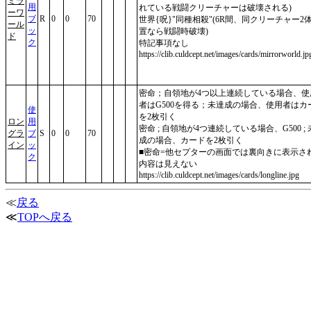
ミラ
用
れている戦闘クリーチャーは破壊される)
ーワ
ブ
R
0
0
70
世界{呪}"同種相殺"(6R間、同クリーチャー2
ール
ッ
置なら戦闘時破壊)
ド
ク
特記事項なし
https://clib.culdcept.net/images/cards/mirrorworld.jp
密命；自領地が4つ以上連続している場合、使
者はG500を得る；未達成の場合、使用者はカ
使
を2枚引く
ロン
用
密命 ; 自領地が4つ連続している場合、G500 ;
グラ
ブ
S
0
0
70
成の場合、カードを2枚引く
イン
ッ
■密命=他セプターの画面では裏向きに表示さ
ク
内容は見えない
https://clib.culdcept.net/images/cards/longline.jpg
≪
戻る
≪
TOPへ戻る