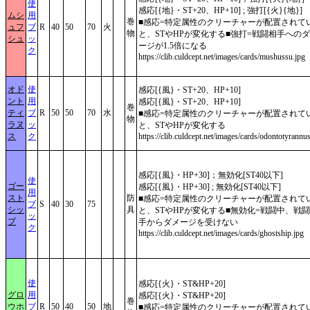
使
感応[{地}・ST+20、HP+10] ; 強打[{火}{地}]
ムシ
用
巻
■感応=特定属性のクリーチャーが配置されて
ュフ
ブ
R
40
50
70
火
物
と、STやHPが変化する■強打=戦闘相手への
シュ
ッ
ージが1.5倍になる
ク
https://clib.culdcept.net/images/cards/mushussu.jpg
オド
使
感応[{風}・ST+20、HP+10]
ント
用
感応[{風}・ST+20、HP+10]
巻
ティ
ブ
R
50
50
70
水
■感応=特定属性のクリーチャーが配置されて
物
ラヌ
ッ
と、STやHPが変化する
ス
ク
https://clib.culdcept.net/images/cards/odontotyrannu
感応[{風}・HP+30]；無効化[ST40以下]
使
ゴー
感応[{風}・HP+30] ; 無効化[ST40以下]
用
スト
防
■感応=特定属性のクリーチャーが配置されて
ブ
S
40
30
75
シッ
具
と、STやHPが変化する■無効化=戦闘中、戦
ッ
プ
手からダメージを受けない
ク
https://clib.culdcept.net/images/cards/ghostship.jpg
使
感応[{火}・ST&HP+20]
グロ
用
感応[{火}・ST&HP+20]
巻
ウホ
ブ
R
50
40
50
地
■感応=特定属性のクリーチャーが配置されて