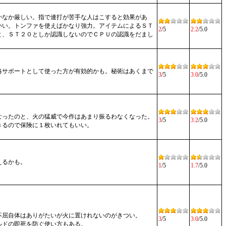
かなか厳しい。指で連打が苦手な人はこすると効果があ
いい。トンファを使えばかなり強力。アイテムによるＳＴ
2
/5
2.2
/5.0
と、ＳＴ２０としか認識しないのでＣＰＵの認識をだまし
略サポートとして使った方が有効的かも。秘術はあくまで
3
/5
3.0
/5.0
なったのと、火の猛威で今作はあまり振るわなくなった。
3
/5
3.2
/5.0
きるので保険に１枚いれてもいい。
えるかも。
1
/5
1.7
/5.0
不屈自体はありがたいが火に置けれないのがきつい。
3
/5
3.0
/5.0
ルドの即死を防ぐ使い方もある。