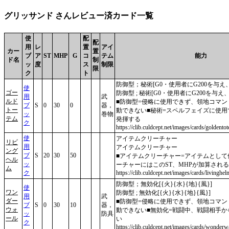
グリッサンド さんレビュー済カード一覧
使
配
配
用
レ
置
アイ
カー
置
ブ
ア
ST
MHP
G
コ
テム
能力
ド名
制
ッ
度
ス
制限
限
ク
ト
防御型；秘術[G0・使用者にG200を与え
使
ゴー
防御型 ; 秘術[G0・使用者にG200を与え
用
武
ルド
■防御型=侵略に使用できず、領地コマ
ブ
S
0
30
0
器，
トー
動できない■秘術=スペルフェイズに使
ッ
巻物
テム
発揮する
ク
https://clib.culdcept.net/images/cards/goldento
使
アイテムクリーチャー
リビ
用
アイテムクリーチャー
ング
ブ
S
20
30
50
■アイテムクリーチャー=アイテムとし
ヘル
ッ
ーチャーにはこのST、MHPが加算される
ム
ク
https://clib.culdcept.net/images/cards/livinghel
防御型；無効化[{火}{水}{地}{風}]
使
ワン
防御型 ; 無効化[{火}{水}{地}{風}]
用
武
ダー
■防御型=侵略に使用できず、領地コマ
ブ
S
0
30
10
器，
ウォ
動できない■無効化=戦闘中、戦闘相手
ッ
防具
ール
い
ク
https://clib.culdcept.net/images/cards/wonderwa