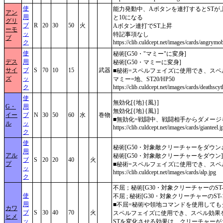
使
能力発動中、Aボタンを連打するとSTが上
アン
用
と10になる
グリ
ブ
R
20
30
50
火
Aボタン連打でST上昇
ーモ
ッ
特記事項なし
ブ
ク
https://clib.culdcept.net/images/cards/angrymo
使
秘術[G50・"マミー"に変身]
デス
用
秘術[G50・マミーに変身]
サイ
ブ
S
70
10
15
武器
■秘術=スペルフェイズに使用でき、スペ
ズ
ッ
マミー=地、ST20/HP50
ク
https://clib.culdcept.net/images/cards/deathscyt
使
無効化[{地}{風}]
G・
用
無効化[{地}{風}]
イー
ブ
N
30
50
60
水
巻物
■無効化=戦闘中、戦闘相手からダメージ
ル
ッ
https://clib.culdcept.net/images/cards/gianteel.j
ク
使
秘術[G50・対象敵クリーチャーをダウン
用
アル
秘術[G50・対象敵クリーチャーをダウン]
ブ
S
20
20
40
火
プ
■秘術=スペルフェイズに使用でき、スペ
ッ
https://clib.culdcept.net/images/cards/alp.jpg
ク
不屈；秘術[G30・対象クリーチャーのST-1
使
不屈 ; 秘術[G30・対象クリーチャーのST-1
用
■不屈=秘術や領地コマンドを使用しても
カワ
ブ
S
30
40
70
火
スペルフェイズに使用でき、スペル効果
ヒメ
ッ
STを変化させる効果は、クリーチャー