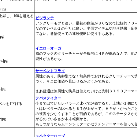
e.jpg
昇し、100を超える
ビジランテ
アングリーモブと違い、最初の数値が３０なので比較的７０
なのでレベル１の守りに良い。半面アイテムや地形効果・応
てない。巻物使っての連続侵略に使う手もある。
jpg
イエローオーガ
風のブックのクリーチャーが全般的にＨＰが低めなんで、他
能性があるかも。
re.jpg
サーペントフライ
属性があり、防御型でなく無条件でおけれるクリーチャーで
つく。そこに価値を見出せるかどうかである。
.jpg
まあ普通は無属性で防具は使えないけど先制ＳＴ５０アーマ
デバステイター
今まで出ていたレベラーと比べて評価すると、土地が１個に
ベルを1下げる
トはレベラーの比べるとＳＴが上がって、ＨＰが下がったこ
の被害を少なくすることが目的であるが、このステータスか
r.jpg
がるのでいささか本末転倒かと。
もしつかうならムーンシミターかゼラチンアーマーを使って
スペクターローブ