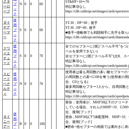
クタ
ST&HP+10〜70
ブ
N
0
0
60
ーロ
特記事項なし
ッ
ーブ
https://clib.culdcept.net/images/cards/spectresr
ク
使
ダイ
ST-30；HP+60；後手
用
ヤア
ST-30 ; HP+60 ; 後手
ブ
S
0
0
60
ーマ
■後手=侵略側でも戦闘相手に先手を取ら
ッ
ー
https://clib.culdcept.net/images/cards/diamond
ク
使
全てのセプターに{呪}"スペル不可"をつ
クワ
用
ペルを使用できない)
イエ
ブ
S
0
0
70
全セプターに{呪}"スペル不可"(次R、ス
チュ
ッ
特記事項なし
ード
ク
https://clib.culdcept.net/images/cards/quietude.
使用者は最も周回数の多い敵セプターの
スピ
使
の周回数との差×G100を奪う(使用者の
ード
用
合、G0となる)
ペナ
ブ
N
0
0
70
最多周回敵セプター1人から、自周回数との
ルテ
ッ
特記事項なし
ィ
ク
https://clib.culdcept.net/images/cards/speedpena
密命；使用者が、MHP30以下のクリー
している場合、それらのMHP+10、G50
合、復帰[ブック]
使
タイ
密命 ; MHP30以下5体配置時、MHP+10、
用
ニー
合、復帰[ブック]
ブ
R
0
0
100
アー
■密命=他セプターの画面では裏向きに
ッ