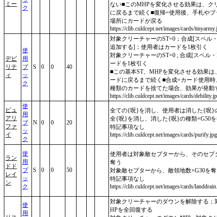
ミー
ない■このMHPを変化させる効果は、ク
ク
に戻るまで続く■復帰=使用後、手札や
場所にカードが戻る
https://clib.culdcept.net/images/cards/tinyarmy.
対象クリーチャーのST=0；合成[スペル・効
追加する]；使用者はカードを1枚引く
使
対象クリーチャーのST=0 ; 合成[スペル・MH
デビ
用
ードを1枚引く
リテ
ブ
S
0
0
40
■この基本ST、MHPを変化させる効果
ィ
ッ
ードに戻るまで続く■合成=カード使用
ク
種類のカードを捨てた場合、効果が発動
https://clib.culdcept.net/images/cards/debility.j
使
ピュ
全ての{呪}を消し、使用者は消した{呪}
用
アリ
全{呪}を消し、消した{呪}の種類×G50
ブ
N
0
0
20
ファ
特記事項なし
ッ
イ
https://clib.culdcept.net/images/cards/purify.jpg
ク
使
使用者は対象敵セプターから、そのセプタ
ラン
用
奪う
ドド
ブ
S
0
0
50
対象敵セプターから、敵領地数×G30を奪
レイ
ッ
特記事項なし
ン
ク
https://clib.culdcept.net/images/cards/landdrain
対象クリーチャーのダウンを解除する；
使
HPを全回復する
用