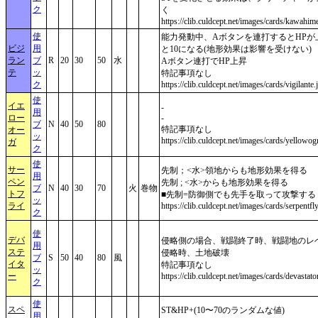
ク
く
https://clib.culdcept.net/images/cards/kawahim
使
能力発動中、Aボタンを連打するとHPが上
ビジ
用
と10になる(地形効果は影響を受けない)
ラン
ブ
R
20
30
50
水
Aボタン連打でHP上昇
テ
ッ
特記事項なし
ク
https://clib.culdcept.net/images/cards/vigilante.
使
イエ
-
用
ロー
-
ブ
N
40
50
80
特記事項なし
オー
ッ
https://clib.culdcept.net/images/cards/yellowog
ガ
ク
使
サー
先制；<水>領地からも地形効果を得る
用
ペン
先制 ; <水>からも地形効果を得る
ブ
N
40
30
70
火
巻物
トフ
■先制=防御側でも先手を取って攻撃する
ッ
ライ
https://clib.culdcept.net/images/cards/serpentfly
ク
使
デバ
侵略側の場合、戦闘終了時、戦闘地のレ
用
ステ
侵略時、土地破壊
ブ
S
50
40
80
風
イタ
特記事項なし
ッ
ー
https://clib.culdcept.net/images/cards/devastato
ク
使
スペ
ST&HP+(10〜70のランダムな値)
用