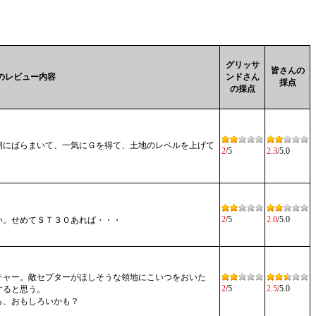
グリッサ
皆さんの
のレビュー内容
ンドさん
採点
の採点
期にばらまいて、一気にＧを得て、土地のレベルを上げて
2
/5
2.3
/5.0
2
/5
2.0
/5.0
い。せめてＳＴ３０あれば・・・
チャー。敵セプターがほしそうな領地にこいつをおいた
2
/5
2.5
/5.0
すると思う。
ら、おもしろいかも？