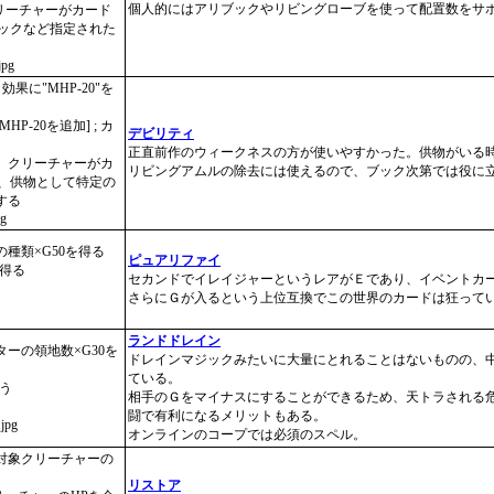
個人的にはアリブックやリビングローブを使って配置数をサ
リーチャーがカード
ブックなど指定された
jpg
果に"MHP-20"を
P-20を追加] ; カ
デビリティ
正直前作のウィークネスの方が使いやすかった。供物がいる
は、クリーチャーがカ
リビングアムルの除去には使えるので、ブック次第では役に
時、供物として特定の
する
pg
の種類×G50を得る
ピュアリファイ
を得る
セカンドでイレイジャーというレアがＥであり、イベントカ
さらにＧが入るという上位互換でこの世界のカードは狂って
ランドドレイン
ーの領地数×G30を
ドレインマジックみたいに大量にとれることはないものの、
ている。
う
相手のＧをマイナスにすることができるため、天トラされる
闘で有利になるメリットもある。
.jpg
オンラインのコープでは必須のスペル。
対象クリーチャーの
リストア