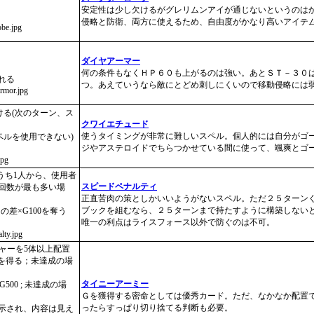
安定性は少し欠けるがグレリムンアイが通じないというのは
侵略と防衛、両方に使えるため、自由度がかなり高いアイテ
obe.jpg
ダイヤアーマー
何の条件もなくＨＰ６０も上がるのは強い。あとＳＴ－３０
れる
つ。あえていうなら敵にとどめ刺しにくいので移動侵略には
armor.jpg
ける(次のターン、ス
クワイエチュード
使うタイミングが非常に難しいスペル。個人的には自分がゴ
ペルを使用できない)
ジやアステロイドでちらつかせている間に使って、颯爽とゴ
jpg
うち1人から、使用者
スピードペナルティ
周回数が最も多い場
正直苦肉の策としかいいようがないスペル。ただ２５ターン
ブックを組むなら、２５ターンまで持たすように構築しない
差×G100を奪う
唯一の利点はライスフォース以外で防ぐのは不可。
lty.jpg
チャーを5体以上配置
0を得る；未達成の場
タイニーアーミー
G500 ; 未達成の場
Ｇを獲得する密命としては優秀カード。ただ、なかなか配置
ったらすっぱり切り捨てる判断も必要。
表示され、内容は見え