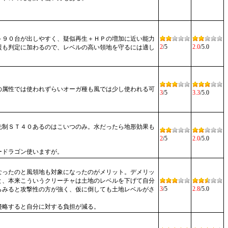
～９０台が出しやすく、疑似再生＋ＨＰの増加に近い能力
2
/5
2.0
/5.0
援も判定に加わるので、レベルの高い領地を守るには適し
の属性では使われずらいオーガ種も風では少し使われる可
3
/5
3.3
/5.0
先制ＳＴ４０あるのはこいつのみ。水だったら地形効果も
2
/5
2.0
/5.0
ードラゴン使いますが。
なったのと風領地も対象になったのがメリット。デメリッ
と、本来こういうクリーチャは土地のレベルを下げて自分
3
/5
2.8
/5.0
らみると攻撃性の方が強く、仮に倒しても土地レベルがさ
侵略すると自分に対する負担が減る。