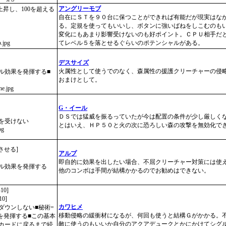
アングリーモブ
昇し、100を超える
自在にＳＴを９０台に保つことができれば有能だが現実はな
る。定規を使ってもいいし、ボタンに強いばねをしこむのも
変化にもあまり影響受けないのも好ポイント。ＣＰＵ相手だ
b.jpg
てレベル５を落とせるぐらいのポテンシャルがある。
デスサイズ
火属性として使うでのなく、森属性の援護クリーチャーの侵
ル効果を発揮する■
おまけとして。
he.jpg
G・イール
ＤＳでは猛威を振るっていたが今は配置の条件が少し厳しく
を受けない
とはいえ、ＨＰ５０と火の次に恐ろしい森の攻撃を無効化で
pg
させる]
アルプ
即自的に効果を出したい場合、不屈クリーチャー対策には使
ル効果を発揮する
他のコンボは手間が結構かかるのでお勧めはできない。
0]
0]
カワヒメ
ダウンしない■秘術=
移動侵略の緩衝材になるが、何回も使うと結構Ｇがかかる。
を発揮する■この基本
敵に使うのもいいか自分のアクアデュークとかにかけてシグ
がカードに戻るまで続