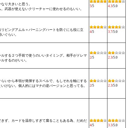
かなり大きいと思う。
5
/5
4.3
/5.0
ム。武器が使えないクリーチャーに使わせるのもいい。
はリビングアムル＋バーニングハートを防ぐにも役に立
4
/5
3.7
/5.0
弱いぐらい。
ールする２つ手前で使うのいいタイミング。相手がドレマ
2
/5
2.3
/5.0
ールするのがいい。
ぐらいから本領が発揮するスペルで、もしそれを軸にする
2
/5
2.3
/5.0
といけない。個人的にはマナの逆バージョンと思ってる。
できず、カードを温存しすぎて腐ることもある為、だめだ
4
/5
3.3
/5.0