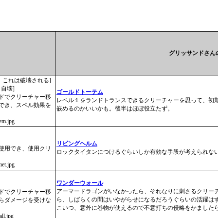
グリッサンドさん
、これは破壊される]
、自壊]
ゴールドトーテム
ンドでクリーチャー移
レベル１をランドトランスできるクリーチャーを思って、初
用でき、スペル効果を
嵌めるのかいいかも。後半はほぼ役立たず。
tem.jpg
リビングヘルム
て使用でき、使用クリ
ロックタイタンにつけるぐらいしか有効な手段が考えられな
met.jpg
ワンダーウォール
アーマードラゴンがいなかったら、それなりに刺さるクリー
ンドでクリーチャー移
ら、しばらくの間はいやがらせになるだろうぐらいの活躍は
からダメージを受けな
こいつ、意外に巻物が使えるので不意打ちの侵略をかました
ll.jpg