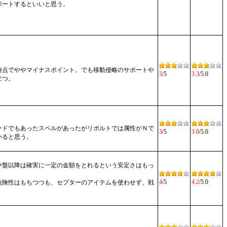
ポートするといいと思う。
時点でややマイナスポイント。でも移動侵略のサポートや
3
/5
3.3
/5.0
立つ。
ードでもあったスペルがあったがリボルトでは属性がＮで
3
/5
3.0
/5.0
いると思う。
中盤以降は確実に一定の金額をとれるという安定さはもっ
4
/5
4.2
/5.0
危険性はもちつつも、セプターのアイテムを使わせず、戦