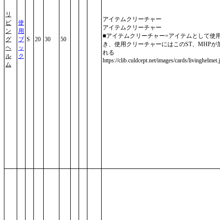
リ
アイテムクリーチャー
ビ
使
アイテムクリーチャー
ン
用
■アイテムクリーチャー=アイテムとして使
グ
ブ
S
20
30
50
き、使用クリーチャーにはこのST、MHPが
ヘ
ッ
れる
ル
ク
https://clib.culdcept.net/images/cards/livinghelmet.
ム