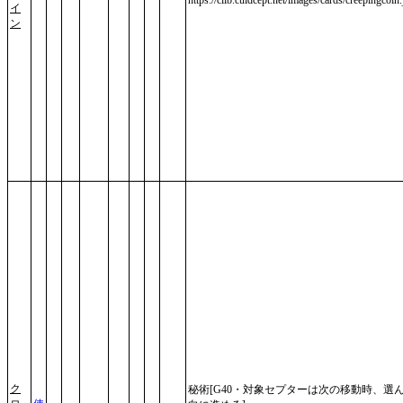
イ
ン
ク
秘術[G40・対象セプターは次の移動時、選