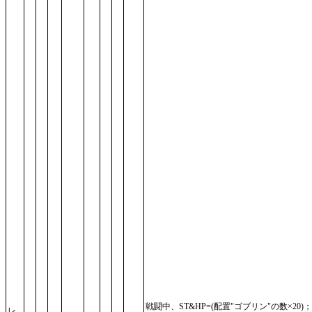
戦闘中、ST&HP=(配置"ゴブリン"の数×20)
レ