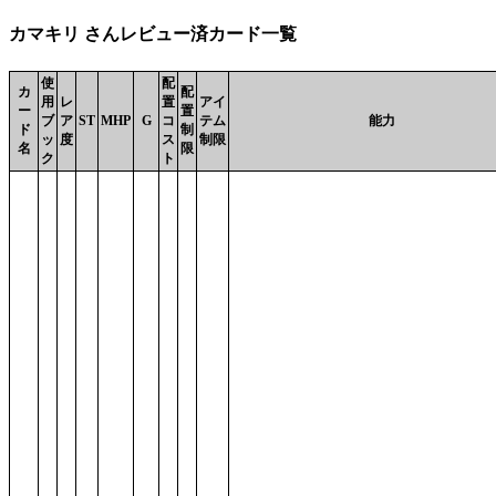
カマキリ さんレビュー済カード一覧
使
配
カ
配
用
レ
置
アイ
ー
置
ブ
ア
ST
MHP
G
コ
テム
能力
ド
制
ッ
度
ス
制限
名
限
ク
ト