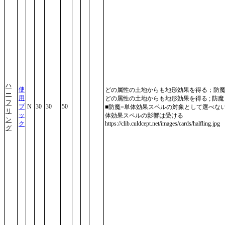
ハ
使
どの属性の土地からも地形効果を得る；防
ー
用
どの属性の土地からも地形効果を得る ; 防魔
フ
ブ
N
30
30
50
■防魔=単体効果スペルの対象として選べな
リ
ッ
体効果スペルの影響は受ける
ン
ク
https://clib.culdcept.net/images/cards/halfling.jpg
グ