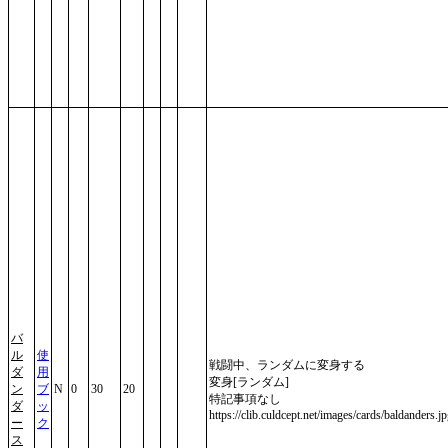
バ
ル
使
戦闘中、ランダムに変身する
ダ
用
変身[ランダム]
ン
ブ
N
0
30
20
特記事項なし
ダ
ッ
https://clib.culdcept.net/images/cards/baldanders.j
ー
ク
ス