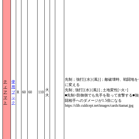
先制；強打[{水}{風}]；敵破壊時、戦闘地を
テ
使
に変える
ィ
用
火
先制 ; 強打[{水}{風}] ; 土地変性[<火>]
ア
ブ
R
60
60
110
火
■先制=防御側でも先手を取って攻撃する■強
マ
ッ
闘相手へのダメージが1.5倍になる
ト
ク
https://clib.culdcept.net/images/cards/tiamat.jpg