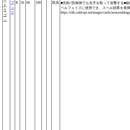
ー
ブ
R
50
60
100
防具
■先制=防御側でも先手を取って攻撃する■秘
ド
ッ
ペルフェイズに使用でき、スペル効果を発
ラ
ク
https://clib.culdcept.net/images/cards/armoreddrag
ゴ
ン