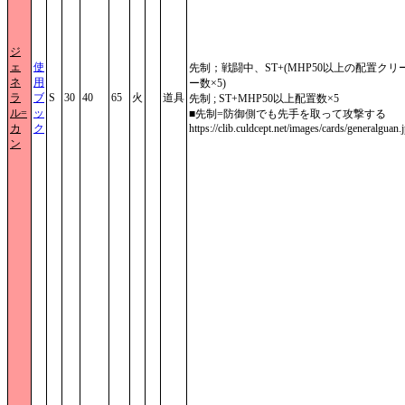
ジ
ェ
使
先制；戦闘中、ST+(MHP50以上の配置クリ
ネ
用
ー数×5)
ラ
ブ
S
30
40
65
火
道具
先制 ; ST+MHP50以上配置数×5
ル=
ッ
■先制=防御側でも先手を取って攻撃する
カ
ク
https://clib.culdcept.net/images/cards/generalguan.
ン