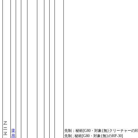
ア
ー
使
先制；秘術[G80・対象{無}クリーチャーのHP-
マ
用
先制 ; 秘術[G80・対象{無}のHP-30]