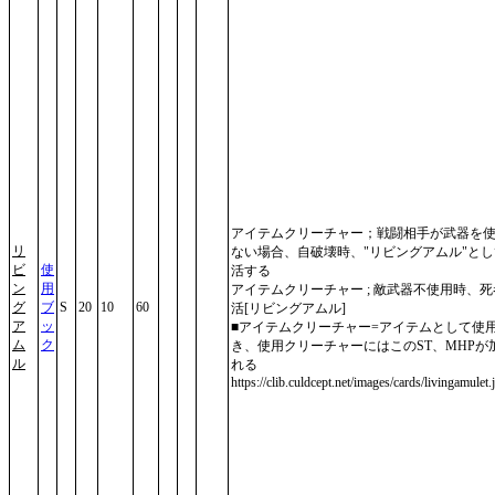
アイテムクリーチャー；戦闘相手が武器を
リ
ない場合、自破壊時、"リビングアムル"と
ビ
使
活する
ン
用
アイテムクリーチャー ; 敵武器不使用時、
グ
ブ
S
20
10
60
活[リビングアムル]
ア
ッ
■アイテムクリーチャー=アイテムとして使
ム
ク
き、使用クリーチャーにはこのST、MHPが
ル
れる
https://clib.culdcept.net/images/cards/livingamulet.