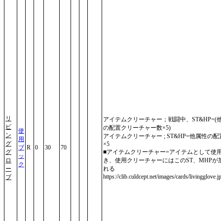
リ
アイテムクリーチャー；戦闘中、ST&HP=(
ビ
の配置クリーチャー数×5)
使
ン
アイテムクリーチャー ; ST&HP=他属性の
用
グ
×5
ブ
R
0
30
70
グ
■アイテムクリーチャー=アイテムとして使
ッ
ロ
き、使用クリーチャーにはこのST、MHPが
ク
ー
れる
https://clib.culdcept.net/images/cards/livingglove.j
ブ