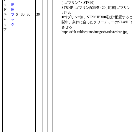
["ゴブリン"・ST+20]
ッ
使
ST&HP=ゴブリン配置数×20 ; 応援[ゴブリン
ド
用
ST+20]
キ
ブ
S
30
30
30
■ゴブリン=無、ST20/HP30■応援=配置する
ャ
ッ
闘中、条件に合ったクリーチャーのSTやHP
ッ
ク
させる
プ
https://clib.culdcept.net/images/cards/redcap.jpg