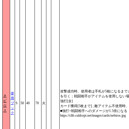
攻撃成功時、使用者は手札が5枚になるまで
使
ネ
を引く；戦闘相手がアイテムを使用しない
用
ビ
強打[全]
ブ
S
50
40
70
火
ロ
カード獲得[5枚まで] ; 敵アイテム不使用時
ッ
ス
■強打=戦闘相手へのダメージが1.5倍になる
ク
https://clib.culdcept.net/images/cards/nebiros.jpg