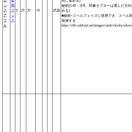
ロ
使
向に進める]
ッ
用
秘術[G40・次R、対象セプターは選んだ方
ク
ブ
S
20
20
10
武器
める]
ア
ッ
■秘術=スペルフェイズに使用でき、スペル
ウ
ク
発揮する
ル
https://clib.culdcept.net/images/cards/clockworkow