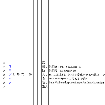
ロ
武
ッ
使
器，
戦闘終了時、ST&MHP-10
ク
用
防
戦闘後、ST&MHP-10
タ
ブ
R
70
70
90
具，
■この基本ST、MHPを変化させる効果は、
イ
ッ
巻
チャーがカードに戻るまで続く
タ
ク
物，
https://clib.culdcept.net/images/cards/rocktitan.jpg
ン
道具