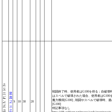
ク
リ
戦闘終了時、使用者はG100を得る；自破壊
ー
使
はスペルで破壊された場合、使用者はG100
ピ
用
魔力獲得[G100] ; 戦闘やスペルで破壊時、遺
ン
ブ
S
10
30
20
[G100]
グ
ッ
特記事項なし
コ
ク
https://clib.culdcept.net/images/cards/creepingcoin