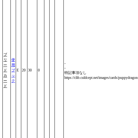
ブ
リ
使
-
ー
用
-
ド
ブ
E
20
30
0
特記事項なし
カ
ッ
https://clib.culdcept.net/images/cards/puppydragon
ー
ク
ド