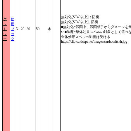
無効化[ST40以上]；防魔
ケ
使
無効化[ST40以上] ; 防魔
ッ
用
■無効化=戦闘中、戦闘相手からダメージを
ト
ブ
N
20
30
50
水
い■防魔=単体効果スペルの対象として選べ
シ
ッ
全体効果スペルの影響は受ける
ー
ク
https://clib.culdcept.net/images/cards/caitsith.jpg