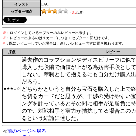
イラスト
LAC
セプター採点
（
3.0
/5.0）
※
：ログインしているセプターのみレビュー出来ます。
※
：レビュー出来るのは１カードにつき１セプター１回だけです。
※
：既にレビューしていた場合は、新しいレビュー内容に置き換わります。
採点
レビュー
過去作のコラプションやディスビリーフに似
購入した段階で価値が上がる為妨害手段とし
しない。牽制として抱えるにも自分だけ購入
だろう。
どちらかというと自分も宝石を購入した上で
★★★☆☆
ち切るカードだと思うが、干渉の受けやすい
ングを計っているとその間に相手が足勝負に
ので、対戦相手と実力が拮抗してる場合この
るという結論に達した。
≪
前のページへ戻る