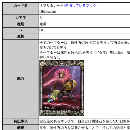
カード名
オブリタレート[
使用しているブック
]
Obliteration
レア度
R
種別
複瞬
G
80
生贄
全てのセプターは、属性石の数×G70を失う；宝石屋が無
魔力の10%を失う
全セプターは属性石数×G70を失う ; 宝石屋が無い場合、魔
特記事項なし
能力
特記事項
宝石屋のあるマップで、自分だけ属性石を使わない戦略を
解説
喪失。属性石の力を暴発させることで、持ち主の記憶と魔