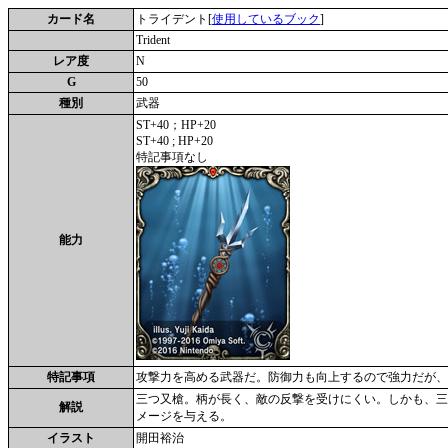
カード名
トライデント[
使用しているブック
]
Trident
レア度
N
G
50
種別
武器
ST+40；HP+20
ST+40 ; HP+20
特記事項なし
能力
特記事項
攻撃力を高める武器だ。防御力も向上するので強力だが、
三つ又槍。柄が長く、敵の反撃を受けにくい。しかも、三
解説
メージを与える。
イラスト
開田裕治