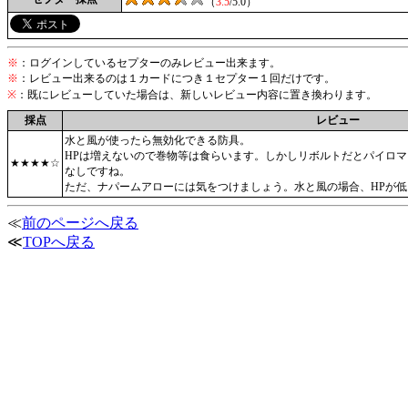
（
3.5
/5.0）
※
：ログインしているセプターのみレビュー出来ます。
※
：レビュー出来るのは１カードにつき１セプター１回だけです。
※
：既にレビューしていた場合は、新しいレビュー内容に置き換わります。
採点
レビュー
水と風が使ったら無効化できる防具。
HPは増えないので巻物等は食らいます。しかしリボルトだとパイロ
★★★★☆
なしですね。
ただ、ナパームアローには気をつけましょう。水と風の場合、HPが
≪
前のページへ戻る
≪
TOPへ戻る