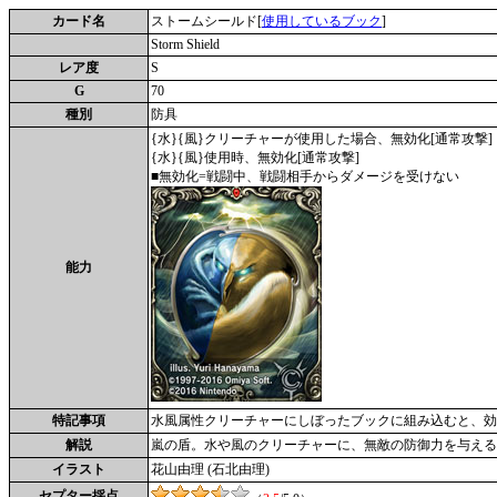
カード名
ストームシールド[
使用しているブック
]
Storm Shield
レア度
S
G
70
種別
防具
{水}{風}クリーチャーが使用した場合、無効化[通常攻撃]
{水}{風}使用時、無効化[通常攻撃]
■無効化=戦闘中、戦闘相手からダメージを受けない
能力
特記事項
水風属性クリーチャーにしぼったブックに組み込むと、効
解説
嵐の盾。水や風のクリーチャーに、無敵の防御力を与える
イラスト
花山由理 (石北由理)
セプター採点