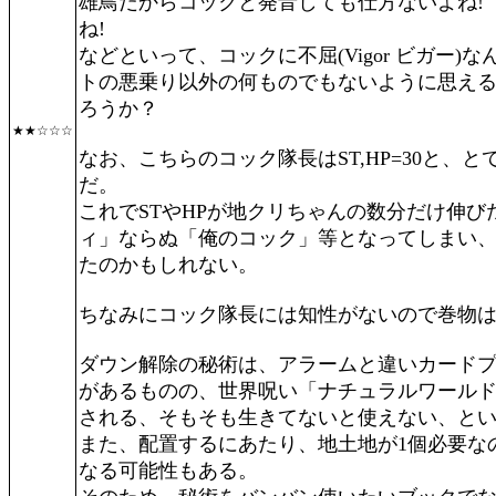
雄鳥だからコックと発音しても仕方ないよね!
ね!
などといって、コックに不屈(Vigor ビガー
トの悪乗り以外の何ものでもないように思え
ろうか？
★★☆☆☆
なお、こちらのコック隊長はST,HP=30と、
だ。
これでSTやHPが地クリちゃんの数分だけ伸
ィ」ならぬ「俺のコック」等となってしまい
たのかもしれない。
ちなみにコック隊長には知性がないので巻物は
ダウン解除の秘術は、アラームと違いカード
があるものの、世界呪い「ナチュラルワール
される、そもそも生きてないと使えない、と
また、配置するにあたり、地土地が1個必要な
なる可能性もある。