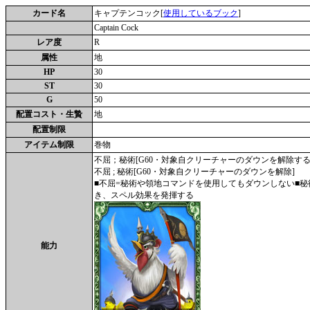
カード名
キャプテンコック[
使用しているブック
]
Captain Cock
レア度
R
属性
地
HP
30
ST
30
G
50
配置コスト・生贄
地
配置制限
アイテム制限
巻物
不屈；秘術[G60・対象自クリーチャーのダウンを解除する
不屈 ; 秘術[G60・対象自クリーチャーのダウンを解除]
■不屈=秘術や領地コマンドを使用してもダウンしない■秘
き、スペル効果を発揮する
能力