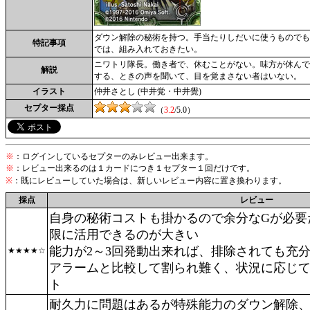
ダウン解除の秘術を持つ。手当たりしだいに使うものでも
特記事項
では、組み入れておきたい。
ニワトリ隊長。働き者で、休むことがない。味方が休んで
解説
する、ときの声を聞いて、目を覚まさない者はいない。
イラスト
仲井さとし (中井覚・中井覺)
セプター採点
（
3.2
/5.0）
※
：ログインしているセプターのみレビュー出来ます。
※
：レビュー出来るのは１カードにつき１セプター１回だけです。
※
：既にレビューしていた場合は、新しいレビュー内容に置き換わります。
採点
レビュー
自身の秘術コストも掛かるので余分なGが必要
限に活用できるのが大きい
能力が2～3回発動出来れば、排除されても充
★★★★☆
アラームと比較して割られ難く、状況に応じ
ト
耐久力に問題はあるが特殊能力のダウン解除