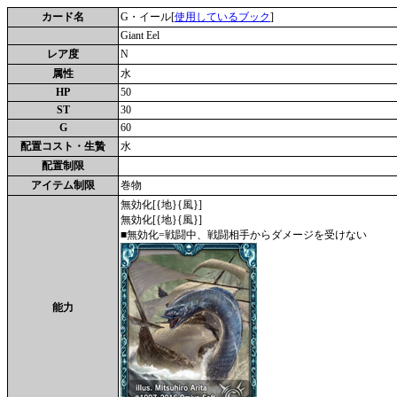
カード名
G・イール[
使用しているブック
]
Giant Eel
レア度
N
属性
水
HP
50
ST
30
G
60
配置コスト・生贄
水
配置制限
アイテム制限
巻物
無効化[{地}{風}]
無効化[{地}{風}]
■無効化=戦闘中、戦闘相手からダメージを受けない
能力