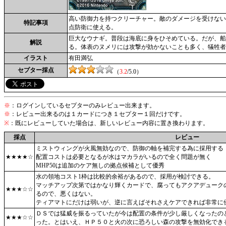
高い防御力を持つクリーチャー。敵のダメージを受けない
特記事項
点防衛に使える。
巨大なウナギ。普段は海底に身をひそめている。だが、船
解説
る。体表のヌメリには攻撃が効かないことも多く、犠牲者
イラスト
有田満弘
セプター採点
（
3.2
/5.0）
※
：ログインしているセプターのみレビュー出来ます。
※
：レビュー出来るのは１カードにつき１セプター１回だけです。
※
：既にレビューしていた場合は、新しいレビュー内容に置き換わります。
採点
レビュー
ミストウィングが火風無効なので、防御の軸を補完する為に採用する
★★★★☆
配置コストは必要となるが水はマカラがいるので全く問題が無く
MHP50は追加のケア無しの拠点候補として優秀
水の領地コスト1枠は比較的余裕があるので、採用が検討できる。
マッチアップ次第ではかなり輝くカードで、腐ってもアクアデューク
★★★☆☆
るので、悪くはない。
ティアマトにだけは弱いが、逆に言えばそれさえケアできれば非常に
ＤＳでは猛威を振るっていたが今は配置の条件が少し厳しくなったの
★★★☆☆
った。とはいえ、ＨＰ５０と火の次に恐ろしい森の攻撃を無効化でき